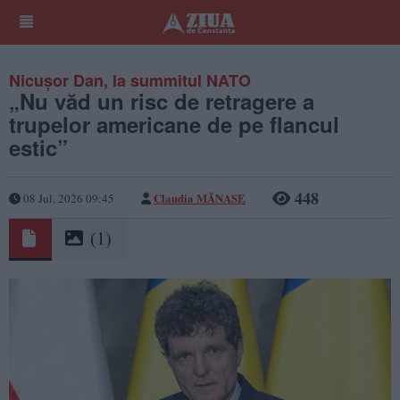
Nicușor Dan, la summitul NATO
„Nu văd un risc de retragere a
trupelor americane de pe flancul
estic”
448
Claudia MĂNASE
08 Jul, 2026 09:45
(1)