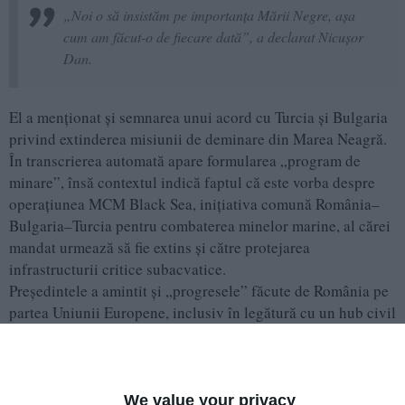
„Noi o să insistăm pe importanța Mării Negre, așa
cum am făcut-o de fiecare dată”, a declarat Nicușor
Dan.
El a menționat și semnarea unui acord cu Turcia și Bulgaria
privind extinderea misiunii de deminare din Marea Neagră.
În transcrierea automată apare formularea „program de
minare”, însă contextul indică faptul că este vorba despre
operațiunea MCM Black Sea, inițiativa comună România–
Bulgaria–Turcia pentru combaterea minelor marine, al cărei
mandat urmează să fie extins și către protejarea
infrastructurii critice subacvatice.
Președintele a amintit și „progresele” făcute de România pe
partea Uniunii Europene, inclusiv în legătură cu un hub civil
de securitate.
România, sediu secundar pentru noua Bancă de Apărare
Nicușor Dan a anunțat că România va găzdui unul dintre
We value your privacy