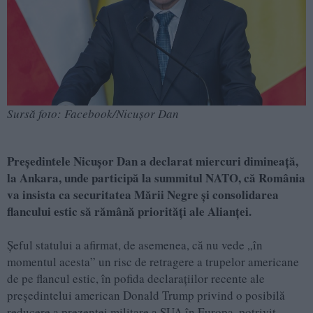
Sursă foto: Facebook/Nicușor Dan
Președintele Nicușor Dan a declarat miercuri dimineață,
la Ankara, unde participă la summitul NATO, că România
va insista ca securitatea Mării Negre și consolidarea
flancului estic să rămână priorități ale Alianței.
Șeful statului a afirmat, de asemenea, că nu vede „în
momentul acesta” un risc de retragere a trupelor americane
de pe flancul estic, în pofida declarațiilor recente ale
președintelui american Donald Trump privind o posibilă
reducere a prezenței militare a SUA în Europa, potrivit