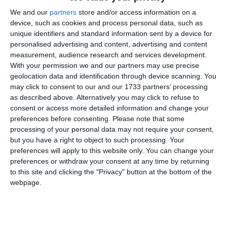
sediile secundare de pe flancul estic ale noii Bănci pentru
We and our
partners
store and/or access information on a
Apărare, Securitate și Reziliență, inițiativă lansată în marja
device, such as cookies and process personal data, such as
summitului.
unique identifiers and standard information sent by a device for
personalised advertising and content, advertising and content
„Parte din aceste programe de producție de
measurement, audience research and services development.
With your permission we and our partners may use precise
echipamente este înființarea, și nu numai producție de
geolocation data and identification through device scanning. You
echipamente, dar și introducerea noilor tehnologii,
may click to consent to our and our 1733 partners’ processing
cercetare, dezvoltare în echipamentele militare pe care
as described above. Alternatively you may click to refuse to
industriile aliate le produc. Și parte din proiectele care
consent or access more detailed information and change your
sunt lansate este această bancă pentru apărare, la
preferences before consenting.
Please note that some
care noi suntem fondatori”, a spus șeful statului.
processing of your personal data may not require your consent,
but you have a right to object to such processing. Your
preferences will apply to this website only. You can change your
Potrivit acestuia, banca va avea sediul principal în Canada,
preferences or withdraw your consent at any time by returning
to this site and clicking the "Privacy" button at the bottom of the
un sediu european în Luxemburg și două sedii secundare pe
webpage.
flancul estic: unul în țările baltice și unul în România.
Inițiativa Defence, Security and Resilience Bank a fost
anunțată de Canada, cu participarea a nouă state: Canada,
Albania, Belgia, Grecia, Letonia, Luxemburg, România,