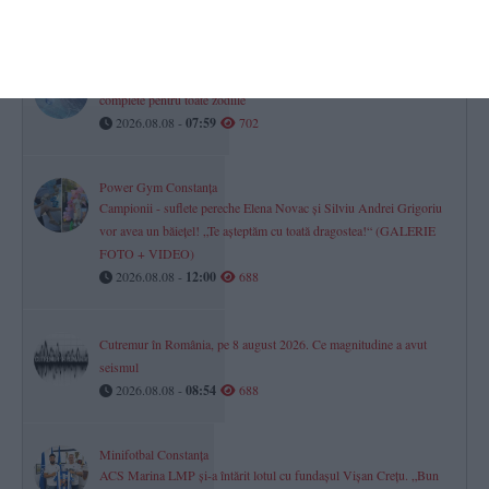
2026.08.08 -
14:00
704
Horoscop pentru sâmbătă, 08 august 2026. Previziuni astrale
complete pentru toate zodiile
2026.08.08 -
07:59
702
Power Gym Constanța
Campionii - suflete pereche Elena Novac și Silviu Andrei Grigoriu
vor avea un băiețel! „Te așteptăm cu toată dragostea!“ (GALERIE
FOTO + VIDEO)
2026.08.08 -
12:00
688
Cutremur în România, pe 8 august 2026. Ce magnitudine a avut
seismul
2026.08.08 -
08:54
688
Minifotbal Constanța
ACS Marina LMP și-a întărit lotul cu fundașul Vișan Crețu. „Bun