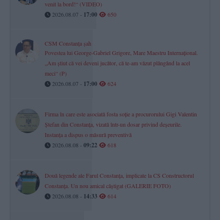
venit la bord!“ (VIDEO)
2026.08.07 -
17:00
650
CSM Constanța șah
Povestea lui George-Gabriel Grigore, Mare Maestru Internațional.
„Am știut că vei deveni jucător, că te-am văzut plângând la acel
meci“ (P)
2026.08.07 -
17:00
624
Firma în care este asociată fosta soție a procurorului Gigi Valentin
Ștefan din Constanța, vizată într-un dosar privind deșeurile.
Instanța a dispus o măsură preventivă
2026.08.08 -
09:22
618
Două legende ale Farul Constanța, implicate la CS Constructorul
Constanța. Un nou amical câștigat (GALERIE FOTO)
2026.08.08 -
14:33
614