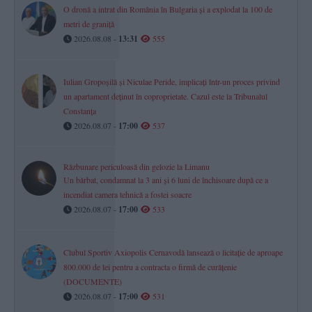
O dronă a intrat din România în Bulgaria și a explodat la 100 de
metri de graniță
2026.08.08 -
13:31
555
Iulian Gropoșilă și Niculae Peride, implicați într-un proces privind
un apartament deținut în coproprietate. Cazul este la Tribunalul
Constanța
2026.08.07 -
17:00
537
Răzbunare periculoasă din gelozie la Limanu
Un bărbat, condamnat la 3 ani și 6 luni de închisoare după ce a
incendiat camera tehnică a fostei soacre
2026.08.07 -
17:00
533
Clubul Sportiv Axiopolis Cernavodă lansează o licitație de aproape
800.000 de lei pentru a contracta o firmă de curățenie
(DOCUMENTE)
2026.08.07 -
17:00
531