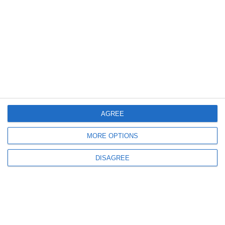
458
01 Aug, 2026 15:34
SURSE
Nicușor Dan, întâlniri separate cu liderii coaliției. Președintele a luat pulsul
fostei coaliție
AGREE
MORE OPTIONS
DISAGREE
1200
01 Aug, 2026 10:28
VIDEO.Nicușor Dan, după decizia Fitch
„În ciuda zgomotului politic, România se stabilizează financiar și își
respectă jaloanele PNRR”