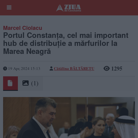
Marcel Ciolacu
Portul Constanţa, cel mai important
hub de distribuţie a mărfurilor la
Marea Neagră
1295
Cătălina BĂLTĂREȚU
19 Apr, 2024 15:13
(1)