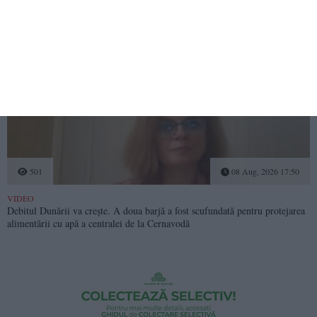
411
08 Aug, 2026 18:07
Dronă explodată și prăbușită în Bulgaria, aproape de granița cu România.
MAE așteaptă rezultatele anchetei
501
08 Aug, 2026 17:50
VIDEO
Debitul Dunării va crește. A doua barjă a fost scufundată pentru protejarea
alimentării cu apă a centralei de la Cernavodă