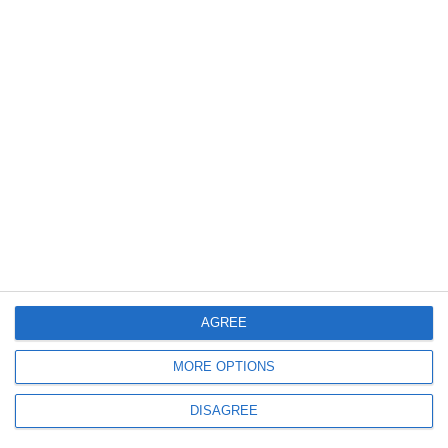
433
05 Aug, 2026 14:05
CN APM SA Constanța caută consultanți pentru evaluarea riscurilor!
Licitație de 254.000 de lei pentru Planul de Reziliență (DOCUMENTE)
541
05 Aug, 2026 13:55
Noi platforme pentru activități de transport, propuse în Portul Constanța, în
zona Porții 9
AGREE
MORE OPTIONS
DISAGREE