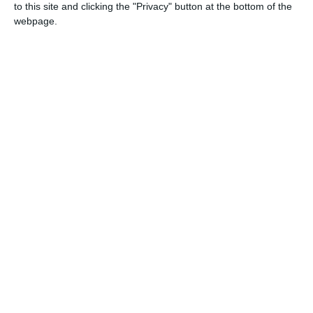
to this site and clicking the "Privacy" button at the bottom of the
webpage.
Adaugă-ne ca sursă în Google
Urmărește-ne pe Google News
Urmărește-ne pe Whatsapp
Ti-a placut articolul?