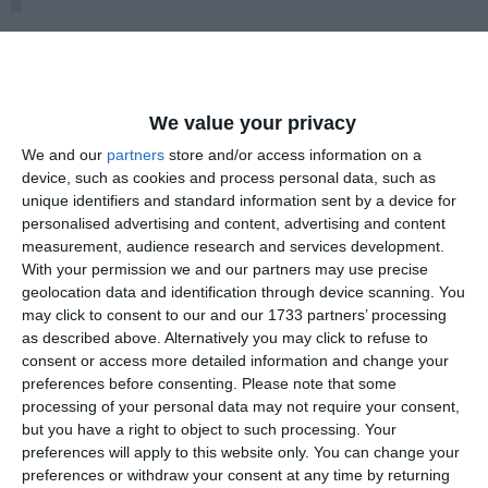
Citește și:
We value your privacy
Sorin Grindeanu„Ne dorim extinderea cooperării cu
We and our
partners
store and/or access information on a
partenerii emiratezi pentru Portul Constanța”
device, such as cookies and process personal data, such as
unique identifiers and standard information sent by a device for
personalised advertising and content, advertising and content
measurement, audience research and services development.
With your permission we and our partners may use precise
geolocation data and identification through device scanning. You
may click to consent to our and our 1733 partners’ processing
as described above. Alternatively you may click to refuse to
consent or access more detailed information and change your
preferences before consenting.
Please note that some
processing of your personal data may not require your consent,
but you have a right to object to such processing. Your
preferences will apply to this website only. You can change your
preferences or withdraw your consent at any time by returning