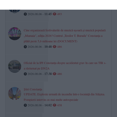
Axiopolis Cernavodă s-a oprit în turul doi național al Cupei
României 2026/2027
2026.08.06 -
11:45
493
Cine organizează festivalurile de muzică ușoară și muzică populară
„Mamaia”, ediția 2026? Centrul „Teodor T. Burada” Constanța a
plătit peste 5,6 milioane lei (DOCUMENT)
2026.08.06 -
10:48
486
Oficial de la IPJ Constanța despre accidentul grav în care un TIR s-
a răsturnat pe DN2A
2026.08.06 -
17:38
486
Știri Constanța
UPDATE. Explozie urmată de incendiu într-o locuință din Siliștea.
Pompierii intervin cu mai multe autospeciale
2026.08.06 -
14:02
438