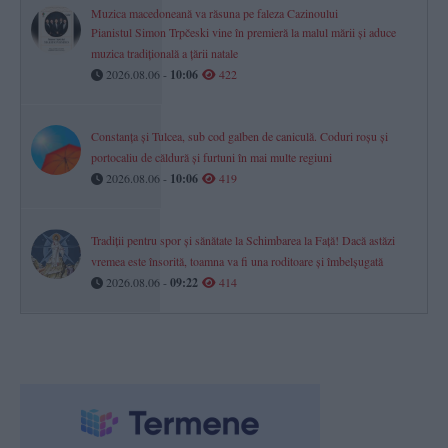
Muzica macedoneană va răsuna pe faleza Cazinoului
Pianistul Simon Trpčeski vine în premieră la malul mării și aduce
muzica tradițională a țării natale
2026.08.06 -
10:06
422
Constanța și Tulcea, sub cod galben de caniculă. Coduri roșu și
portocaliu de căldură și furtuni în mai multe regiuni
2026.08.06 -
10:06
419
Tradiții pentru spor și sănătate la Schimbarea la Față! Dacă astăzi
vremea este însorită, toamna va fi una roditoare și îmbelșugată
2026.08.06 -
09:22
414