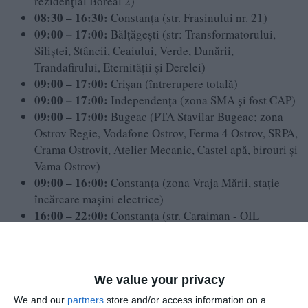
rezidențial Boreal 2)
08:30 – 16:30:
Constanța (str. Frasinului nr. 21)
09:00 – 17:00:
Bălțăgești (str: Transformatorului,
Siliștei, Stâncii, Ceaiului, Verde, Dunării,
Trandafirului, Eternității și Derelei)
09:00 – 17:00:
Crișan (întrerupere totală)
09:00 – 17:00:
Independența (zona SMA și fost CAP)
09:00 – 17:00:
Bugeac (PTA Stavilar Bugeac; zona
Ostrov Regie, Vodafone Ostrov, Ferma 4 Ostrov, SRPA,
Crama Ostrovit, Atelier Mecanic, Castel apă, birouri și
Vama Ostrov)
09:00 – 16:00:
Constanța (zona Vraja Mării, stație
încărcare mașini electrice)
16:00 – 22:00:
Constanța (str. Caraiman - OIL
Terminal)
Adaugă-ne ca sursă în Google
We value your privacy
Urmărește-ne pe Google News
We and our
partners
store and/or access information on a