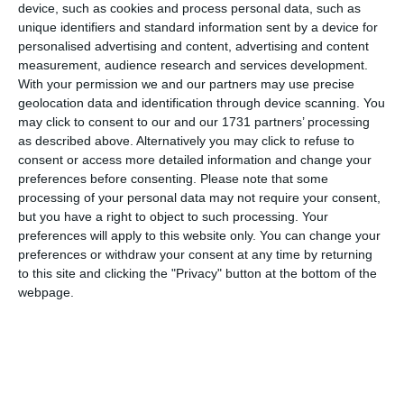
device, such as cookies and process personal data, such as
Urmărește-ne pe Whatsapp
unique identifiers and standard information sent by a device for
personalised advertising and content, advertising and content
measurement, audience research and services development.
Ti-a placut articolul?
With your permission we and our partners may use precise
geolocation data and identification through device scanning. You
may click to consent to our and our 1731 partners’ processing
as described above. Alternatively you may click to refuse to
consent or access more detailed information and change your
preferences before consenting.
Please note that some
processing of your personal data may not require your consent,
but you have a right to object to such processing. Your
preferences will apply to this website only. You can change your
COMENTARII
preferences or withdraw your consent at any time by returning
to this site and clicking the "Privacy" button at the bottom of the
webpage.
Nume
Email