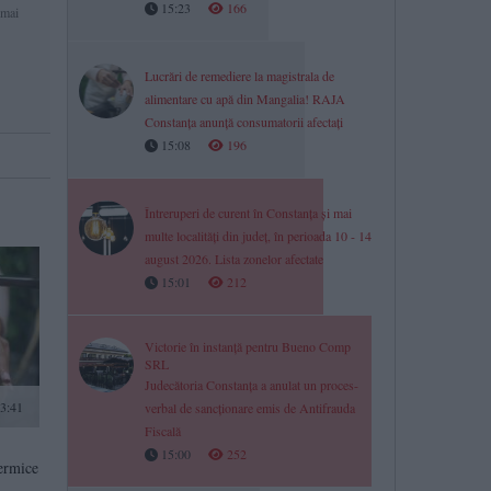
15:23
166
 mai
Lucrări de remediere la magistrala de
alimentare cu apă din Mangalia! RAJA
Constanța anunță consumatorii afectați
15:08
196
Întreruperi de curent în Constanța și mai
multe localități din județ, în perioada 10 - 14
august 2026. Lista zonelor afectate
15:01
212
Victorie în instanță pentru Bueno Comp
SRL
Judecătoria Constanța a anulat un proces-
13:41
verbal de sancționare emis de Antifrauda
Fiscală
15:00
252
termice