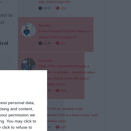
.
SRL (DOCUMENTE)
15:53
124
riei in
iei
Handbal
Portarul tunisian Fradj ben Tekaya s-a
alăturat CSM Constanța (P)
rul
15:50
235
Constanța
Ediția 2026 a Săptămânii Europene a
Sportului, în pregătire. „Sportul ne aduce
împreună. Haideți să fim #BeActive!“
(GALERIE FOTO)
15:35
206
cess personal data,
Peste 33.000 de candidați susțin
tising and content,
Bacalaureatul 2026 în a doua sesiune. Luni
your permission we
încep probele scrise
ng. You may click to
15:33
145
click to refuse to