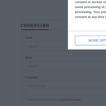
consent or access m
some processing of y
processing. Your pre
consent at any time b
COMENTARII
Nume
MORE OPT
Email
Comentariu
Am citit si sunt de acord cu
regulile de postare
.