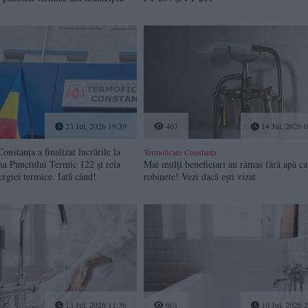
23 Jul, 2026 19:39
467
14 Jul, 2026 
onstanța a finalizat lucrările la
Termoficare Constanța
na Punctului Termic 122 și reia
Mai mulți beneficiari au rămas fără apă ca
ergiei termice. Iată când!
robinete! Vezi dacă ești vizat
13 Jul, 2026 11:36
601
10 Jul, 2026 