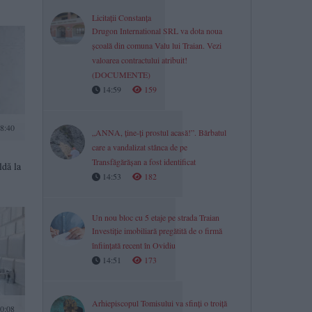
Licitații Constanța
Drugon International SRL va dota noua
școală din comuna Valu lui Traian. Vezi
valoarea contractului atribuit!
(DOCUMENTE)
14:59
159
08:40
„ANNA, ține-ți prostul acasă!”. Bărbatul
care a vandalizat stânca de pe
Transfăgărășan a fost identificat
ldă la
14:53
182
Un nou bloc cu 5 etaje pe strada Traian
Investiție imobiliară pregătită de o firmă
înființată recent în Ovidiu
14:51
173
Arhiepiscopul Tomisului va sfinți o troiță
20:08