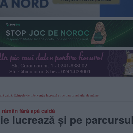
pă caldă: Echipele de intervenție lucrează și pe parcursul zilei de mâine
a rămân fără apă caldă
ie lucrează și pe parcursu