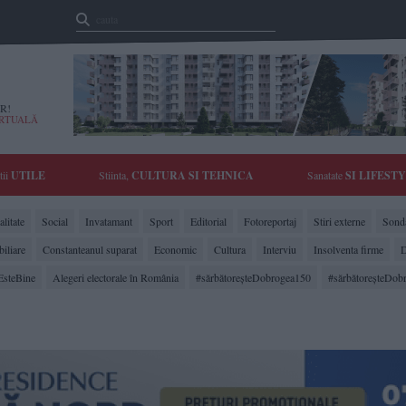
R!
IRTUALĂ
tii
UTILE
Stiinta,
CULTURA SI TEHNICA
Sanatate
SI LIFEST
litate
Social
Invatamant
Sport
Editorial
Fotoreportaj
Stiri externe
Sonda
biliare
Constanteanul suparat
Economic
Cultura
Interviu
Insolventa firme
D
EsteBine
Alegeri electorale în România
#sărbătoreşteDobrogea150
#sărbătoreşteDob