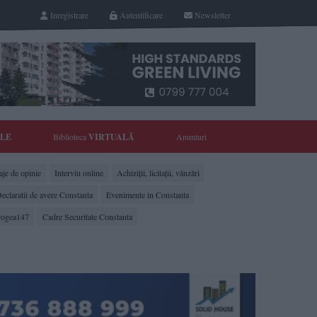
Inregistrare
Autentificare
Newsletter
YLE
Biblioteca
VIRTUALĂ
Anunturi
je de opinie
Interviu online
Achiziții, licitații, vânzări
eclaratii de avere Constanta
Evenimente in Constanta
rogea147
Cadre Securitate Constanta