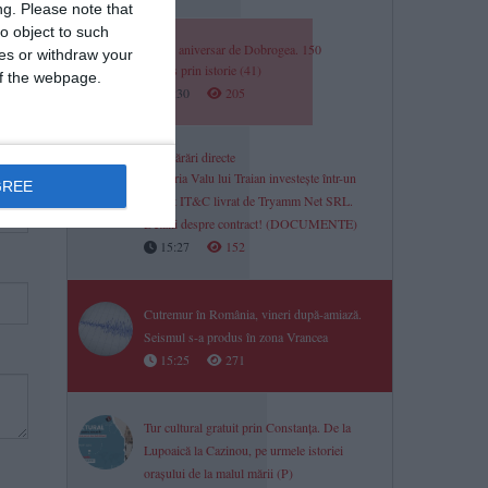
ng.
Please note that
o object to such
Jurnal aniversar de Dobrogea. 150
ces or withdraw your
La pas prin istorie (41)
 of the webpage.
15:30
205
Cumpărări directe
Primăria Valu lui Traian investește într-un
GREE
pachet IT&C livrat de Tryamm Net SRL.
Detalii despre contract! (DOCUMENTE)
15:27
152
Cutremur în România, vineri după-amiază.
Seismul s-a produs în zona Vrancea
15:25
271
Tur cultural gratuit prin Constanța. De la
Lupoaică la Cazinou, pe urmele istoriei
orașului de la malul mării (P)