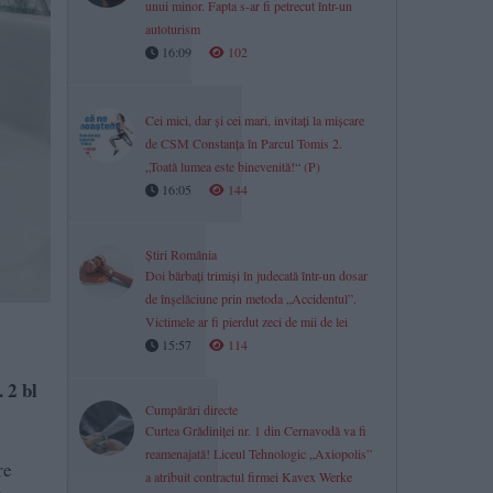
unui minor. Fapta s-ar fi petrecut într-un
autoturism
16:09
102
Cei mici, dar și cei mari, invitați la mișcare
de CSM Constanța în Parcul Tomis 2.
„Toată lumea este binevenită!“ (P)
16:05
144
Știri România
Doi bărbați trimiși în judecată într-un dosar
de înșelăciune prin metoda „Accidentul”.
Victimele ar fi pierdut zeci de mii de lei
15:57
114
 2 bl
Cumpărări directe
Curtea Grădiniței nr. 1 din Cernavodă va fi
reamenajată! Liceul Tehnologic „Axiopolis”
re
a atribuit contractul firmei Kavex Werke