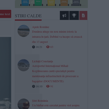
me text
STIRI CALDE
Apele Române
Dunărea atinge un nou minim istoric la
intrarea în țară. Debitul va începe să crească
din 13 august
16:21
63
Licitații Constanța
Aeroportul Internațional Mihail
Kogălniceanu caută specialiști pentru
mentenanța infrastructurii de procesare a
bagajelor (DOCUMENTE)
16:10
91
Știri România
Un bărbat este cercetat pentru viol asupra