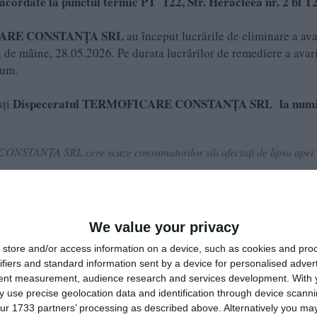
ordate la punctul termic PT 122, Str. Heracleea nr. 2 bl T2
ARE CONSTANȚA SRL
au început lucrările de eliminare a ava
ei de mâine, 28.05.2026. Pe durata lucrărilor de remediere a avar
sum.
Dispeceratul TERMOFICARE CONSTANȚA SRL la numă
aţi
NSTANȚA SRL cere scuze consumatorilor săi afectați de lipsa apei
e pe Google News
Urmărește-ne pe Whatsapp
We value your privacy
store and/or access information on a device, such as cookies and pro
ifiers and standard information sent by a device for personalised adver
i-a placut articolul?
tent measurement, audience research and services development.
With 
 use precise geolocation data and identification through device scanni
ur 1733 partners’ processing as described above. Alternatively you may 