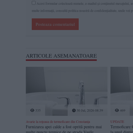
Acest formular colectează numele, e-mailul şi conținutul mesajului, ast
multe informaţii, consultă politica noastră de confidenţialitate, unde vei 
Posteaza comentariul
ARTICOLE ASEMANATOARE
335
30 Jul, 2026 08:39
469
Avarie la rețeaua de termoficare din Constanța
UPDATE
Furnizarea apei calde a fost oprită pentru mai
Termoficare C
multe puncte termice de pe strada Vasile
la unul dintr