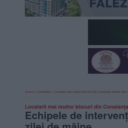
Acasa
»
Actualitate
»
Locatarii mai multor blocuri din Constanța rămân fără a
Locatarii mai multor blocuri din Constanț
Echipele de intervenț
zilei de mâine