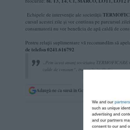
bl. T3, T4, C1, MARCO, LOT1, LOT2 rac
blocurile:
TERMOFIC
Echipele de intervenție ale societății
cursul acestei zile și vor continua pe parcursul zil
consumatorii nu vor beneficia de apă caldă de con
Pentru relaţii suplimentare vă recomandăm să apel
de telefon 0241.616792
„Prin acest anunț societatea TERMOFICARE CO
calde de consum”, transmite instituția.
Adaugă-ne ca sursă în Google
Urmărește-n
We and our
partners
such as unique ident
T
advertising and con
and our partners may
consent to our and o