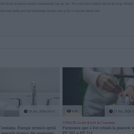
fel încât să putem urmări comentariile tale pe site. Nu vom folosi datele tale în alt scop. Pentru
primi mai multe privind informaţii despre cum și de ce stocăm datele tale.
29 Jul, 2026 10:31
639
27 Jul, 2026 
UPDATE.Avarie RAJA în Constanța
onstanța. Energie termică oprită
Furnizarea apei a fost reluată la punctele 
e punctele termice din municipiu
PT 207 și PT 211