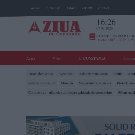
Acasa
Publicitate
Arhiva
GDPR
Contact
16:26
07 08 2026
CITESTE UN ZIAR LIBE
Deschide BIBLIOTECA V
Acasa
Video
In
CONSTANTA
Informa
Deschidere editie
Eveniment
Administratie locala
Politic
Actua
Sedinte de consiliu
Monden
Magazinul de business
Proiecte imo
Coronavirus - ultimele stiri despre epidemia de coronavirus
#Constanta