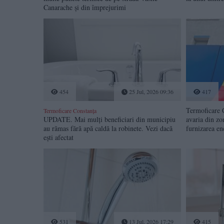
Canarache și din împrejurimi
454
25 Jul, 2026 09:36
417
Termoficare C
Termoficare Constanța
UPDATE. Mai mulți beneficiari din municipiu
avaria din zo
au rămas fără apă caldă la robinete. Vezi dacă
furnizarea en
ești afectat
531
13 Jul, 2026 17:29
415