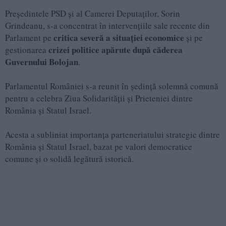
Președintele PSD și al Camerei Deputaților, Sorin
Grindeanu, s-a concentrat în intervențiile sale recente din
critica severă a situației economice
Parlament pe
și pe
crizei politice apărute după căderea
gestionarea
Guvernului Bolojan
.
Parlamentul României s-a reunit în ședință solemnă comună
pentru a celebra Ziua Solidarității și Prieteniei dintre
România și Statul Israel.
Acesta a subliniat importanța parteneriatului strategic dintre
România și Statul Israel, bazat pe valori democratice
comune și o solidă legătură istorică.