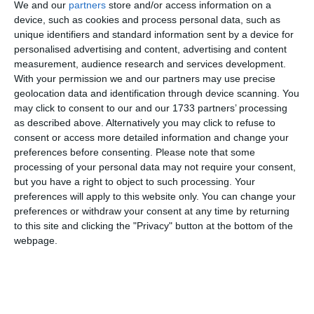
Vezi toate STIRILE VIDEO!
We and our
partners
store and/or access information on a
device, such as cookies and process personal data, such as
unique identifiers and standard information sent by a device for
Ti-a placut articolul?
personalised advertising and content, advertising and content
measurement, audience research and services development.
With your permission we and our partners may use precise
geolocation data and identification through device scanning. You
may click to consent to our and our 1733 partners’ processing
as described above. Alternatively you may click to refuse to
consent or access more detailed information and change your
preferences before consenting.
Please note that some
processing of your personal data may not require your consent,
but you have a right to object to such processing. Your
COMENTARII
preferences will apply to this website only. You can change your
preferences or withdraw your consent at any time by returning
Nume
to this site and clicking the "Privacy" button at the bottom of the
webpage.
Email