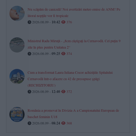
Nu scăpăm de caniculă! Noi avertizări meteo emise de ANM! Pe
litoral nopțile vor fi tropicale
2026.08.09 -
10:42
376
Ministrul Radu Miruță - „8cm câștigați la Cernavodă. Cel puțin 9
zile în plus pentru Unitatea 2“
2026.08.09 -
09:25
374
Cum a transformat Laura Iuliana Cocor achizițiile Spitalului
Cernavodă într-o afacere cu 42 de presupuse șpăgi
(RECHIZITORIU)
2026.08.09 -
12:40
372
România a promovat în Divizia A a Campionatului European de
baschet feminin U18
2026.08.09 -
08:24
368