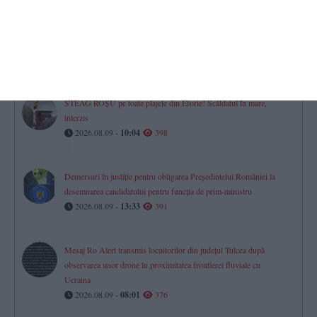
Dreptul la pensie în luna decesului
Ce se întâmplă cu banii dacă o persoană moare după data de 1 a
lunii?
2026.08.09 -
11:35
437
STEAG ROȘU pe toate plajele din Eforie! Scăldatul în mare,
interzis
2026.08.09 -
10:04
398
Demersuri în justiție pentru obligarea Președintelui României la
desemnarea candidatului pentru funcția de prim-ministru
2026.08.09 -
13:33
391
Mesaj Ro Alert transmis locuitorilor din județul Tulcea după
observarea unor drone în proximitatea frontierei fluviale cu
Ucraina
2026.08.09 -
08:01
376