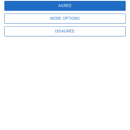
AGREE
MORE OPTIONS
367
20 Jul, 2026 15:20
DISAGREE
VIDEO
Liderul PSD, Sorin Grindeanu - „Eu nu voi vota Legea Salarizării“
393
20 Jul, 2026 14:58
Sorin Grindeanu, despre formarea unui nou Guvern - „PSD nu are
majoritate de 233 de voturi în Parlament. Nu vom vota un guvern din care
nu facem parte“
ULTIMELE ARTICOLE DIN ACEEASI CATEGORIE