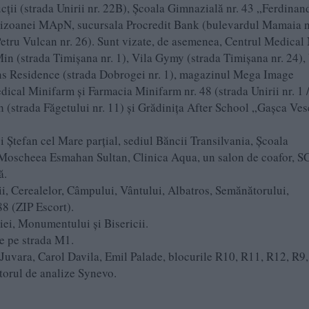
cții (strada Unirii nr. 22B), Școala Gimnazială nr. 43 „Ferdinan
arnizoanei MApN, sucursala Procredit Bank (bulevardul Mamaia n
etru Vulcan nr. 26). Sunt vizate, de asemenea, Centrul Medical
Min (strada Timișana nr. 1), Vila Gymy (strada Timișana nr. 24),
ns Residence (strada Dobrogei nr. 1), magazinul Mega Image
cal Minifarm și Farmacia Minifarm nr. 48 (strada Unirii nr. 1 
sh (strada Făgetului nr. 11) și Grădinița After School „Gașca Ves
i Ștefan cel Mare parțial, sediul Băncii Transilvania, Școala
 Moscheea Esmahan Sultan, Clinica Aqua, un salon de coafor, S
ă.
ii, Cerealelor, Câmpului, Vântului, Albatros, Semănătorului,
8 (ZIP Escort).
iei, Monumentului și Bisericii.
e pe strada M1.
 Juvara, Carol Davila, Emil Palade, blocurile R10, R11, R12, R9
atorul de analize Synevo.