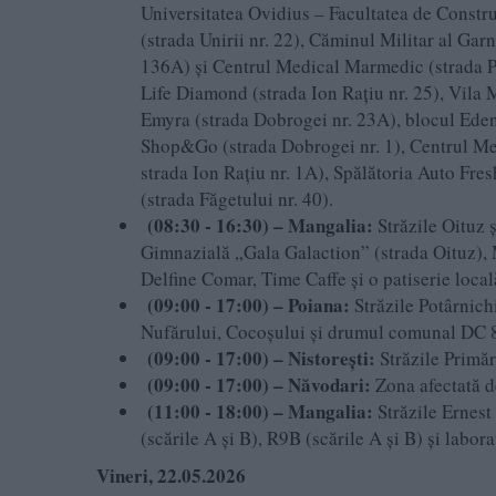
Universitatea Ovidius – Facultatea de Constru
(strada Unirii nr. 22), Căminul Militar al G
136A) și Centrul Medical Marmedic (strada P
Life Diamond (strada Ion Rațiu nr. 25), Vila 
Emyra (strada Dobrogei nr. 23A), blocul Ede
Shop&Go (strada Dobrogei nr. 1), Centrul Medi
strada Ion Rațiu nr. 1A), Spălătoria Auto Fre
(strada Făgetului nr. 40).
(08:30 - 16:30) – Mangalia:
Străzile Oituz ș
Gimnazială „Gala Galaction” (strada Oituz),
Delfine Comar, Time Caffe și o patiserie local
(09:00 - 17:00) – Poiana:
Străzile Potârnich
Nufărului, Cocoșului și drumul comunal DC 8
(09:00 - 17:00) – Nistorești:
Străzile Primăr
(09:00 - 17:00) – Năvodari:
Zona afectată d
(11:00 - 18:00) – Mangalia:
Străzile Ernest
(scările A și B), R9B (scările A și B) și labor
Vineri, 22.05.2026