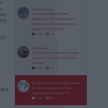
d”
r.
Licitații Constanța
 New
Aeroportul Internațional Mihail
Kogălniceanu caută specialiști pentru
 Vila
mentenanța infrastructurii de procesare a
bagajelor (DOCUMENTE)
/
16:10
147
elă”
Știri România
Un bărbat este cercetat pentru viol asupra
C
unui minor. Fapta s-ar fi petrecut într-un
autoturism
16:09
155
Cei mici, dar și cei mari, invitați la mișcare
de CSM Constanța în Parcul Tomis 2.
, R9A
„Toată lumea este binevenită!“ (P)
16:05
261