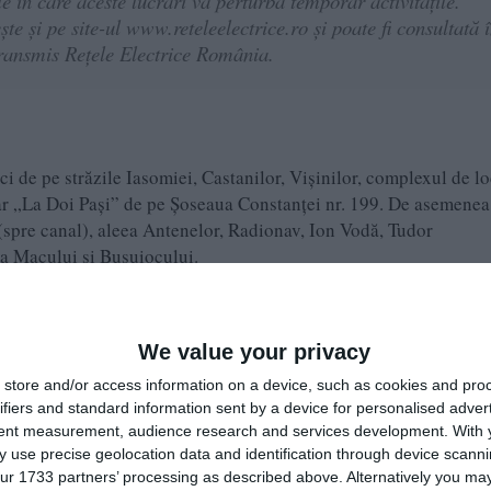
e în care aceste lucrări vă perturbă temporar activitățile.
te și pe site-ul www.reteleelectrice.ro și poate fi consultată 
transmis Rețele Electrice România.
 de pe străzile Iasomiei, Castanilor, Vișinilor, complexul de l
r „La Doi Pași” de pe Șoseaua Constanței nr. 199. De asemenea
(spre canal), aleea Antenelor, Radionav, Ion Vodă, Tudor
ea Macului și Busuiocului.
iale pe străzile Grădinilor, Catedrala Tineretului, Unirii,
țială pe strada Constanței (zona supermarketului LIDL și a
We value your privacy
l Mamaia Nord nr. 26.
ei, Școlii, Mere, Dealului și Apusului.
store and/or access information on a device, such as cookies and pro
ifiers and standard information sent by a device for personalised adver
i, Cerealelor, Câmpului, Vântului, Albatros, Semănătorului, Nufă
tent measurement, audience research and services development.
With 
P Escort).
 use precise geolocation data and identification through device scanni
ur 1733 partners’ processing as described above. Alternatively you may 