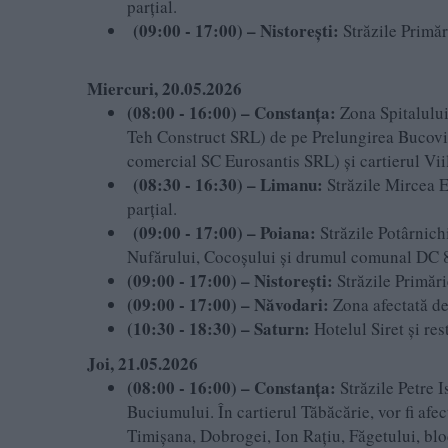
parțial.
(09:00 - 17:00) – Nistorești:
Străzile Primăr
Miercuri, 20.05.2026
(08:00 - 16:00) – Constanța:
Zona Spitalului
Teh Construct SRL) de pe Prelungirea Bucovi
comercial SC Eurosantis SRL) și cartierul Viil
(08:30 - 16:30) – Limanu:
Străzile Mircea E
parțial.
(09:00 - 17:00) – Poiana:
Străzile Potârnich
Nufărului, Cocoșului și drumul comunal DC 8
(09:00 - 17:00) – Nistorești:
Străzile Primări
(09:00 - 17:00) – Năvodari:
Zona afectată de
(10:30 - 18:30) – Saturn:
Hotelul Siret și res
Joi, 21.05.2026
(08:00 - 16:00) – Constanța:
Străzile Petre 
Buciumului. În cartierul Tăbăcărie, vor fi afe
Timișana, Dobrogei, Ion Rațiu, Făgetului, bloc