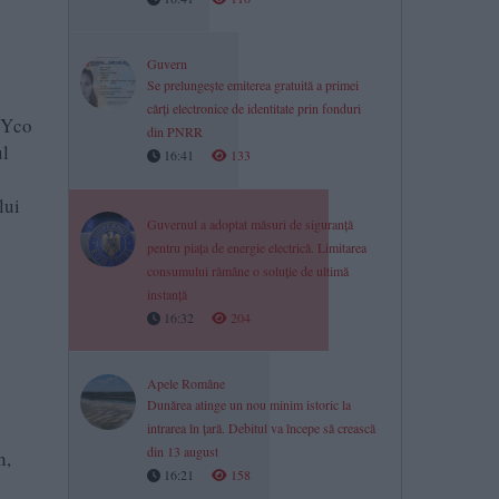
Guvern
Se prelungește emiterea gratuită a primei
cărți electronice de identitate prin fonduri
C Yco
din PNRR
ul
16:41
133
lui
Guvernul a adoptat măsuri de siguranță
pentru piața de energie electrică. Limitarea
consumului rămâne o soluție de ultimă
instanță
16:32
204
Apele Române
Dunărea atinge un nou minim istoric la
intrarea în țară. Debitul va începe să crească
din 13 august
n,
16:21
158