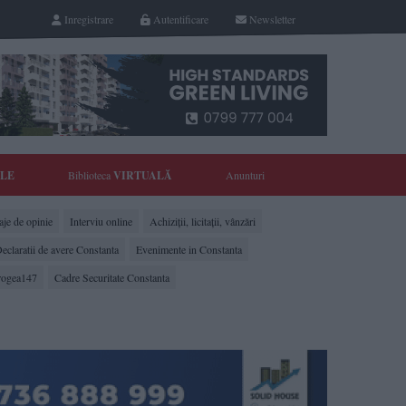
Inregistrare
Autentificare
Newsletter
YLE
Biblioteca
VIRTUALĂ
Anunturi
je de opinie
Interviu online
Achiziții, licitații, vânzări
eclaratii de avere Constanta
Evenimente in Constanta
rogea147
Cadre Securitate Constanta