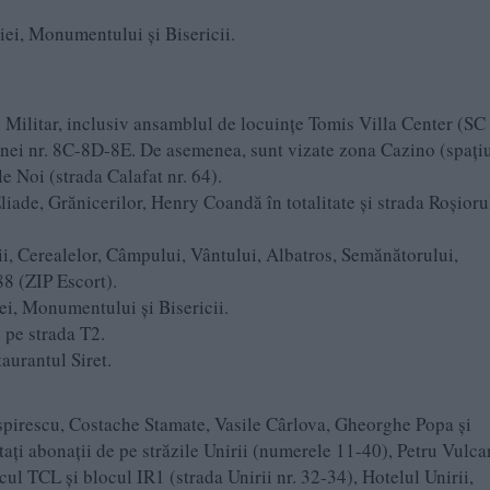
iei, Monumentului și Bisericii.
 Militar, inclusiv ansamblul de locuințe Tomis Villa Center (S
nei nr. 8C-8D-8E. De asemenea, sunt vizate zona Cazino (spați
e Noi (strada Calafat nr. 64).
liade, Grănicerilor, Henry Coandă în totalitate și strada Roșioru
ii, Cerealelor, Câmpului, Vântului, Albatros, Semănătorului,
8 (ZIP Escort).
ei, Monumentului și Bisericii.
 pe strada T2.
taurantul Siret.
Ispirescu, Costache Stamate, Vasile Cârlova, Gheorghe Popa și
ctați abonații de pe străzile Unirii (numerele 11-40), Petru Vulca
ul TCL și blocul IR1 (strada Unirii nr. 32-34), Hotelul Unirii,