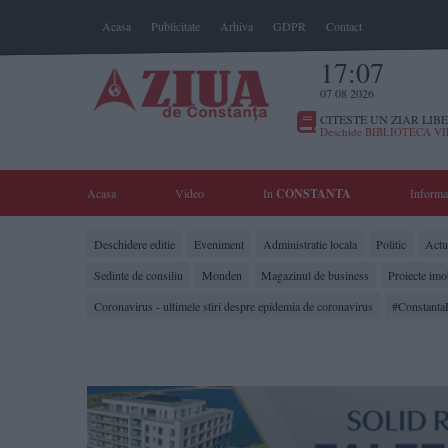
Acasa
Publicitate
Arhiva
GDPR
Contact
17:07
07 08 2026
CITESTE UN ZIAR LIBE
Deschide BIBLIOTECA V
Acasa
Video
In
CONSTANTA
Informa
Deschidere editie
Eveniment
Administratie locala
Politic
Actua
Sedinte de consiliu
Monden
Magazinul de business
Proiecte imo
Coronavirus - ultimele stiri despre epidemia de coronavirus
#Constanta