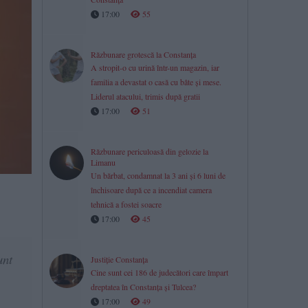
17:00
55
Răzbunare grotescă la Constanța
A stropit-o cu urină într-un magazin, iar
familia a devastat o casă cu bâte și mese.
Liderul atacului, trimis după gratii
17:00
51
Răzbunare periculoasă din gelozie la
Limanu
Un bărbat, condamnat la 3 ani și 6 luni de
închisoare după ce a incendiat camera
tehnică a fostei soacre
17:00
45
unt
Justiție Constanța
Cine sunt cei 186 de judecători care împart
dreptatea în Constanța și Tulcea?
17:00
49