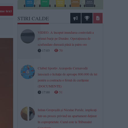
me text
STIRI CALDE
VIDEO. A început inundarea controlată a
primei barje pe Dunăre. Operațiunea de
scufundare durează până la patru ore
17:03
70
Clubul Sportiv Axiopolis Cernavodă
lansează o licitație de aproape 800.000 de lei
pentru a contracta o firmă de curățenie
(DOCUMENTE)
17:00
51
Iulian Gropoșilă și Niculae Peride, implicați
într-un proces privind un apartament deținut
în coproprietate. Cazul este la Tribunalul
Constanța