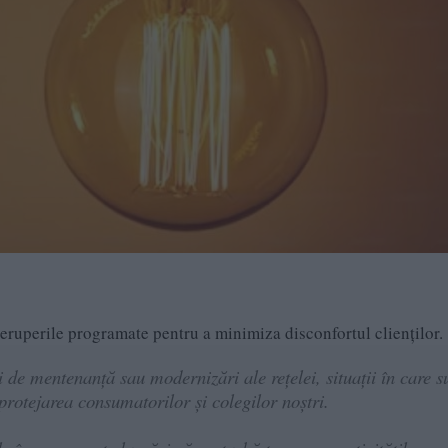
reruperile programate pentru a minimiza disconfortul clienților.
 de mentenanță sau modernizări ale rețelei, situații în care s
protejarea consumatorilor și colegilor noștri.