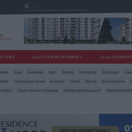
R!
IRTUALĂ
tii
UTILE
Stiinta,
CULTURA SI TEHNICA
Sanatate
SI LIFEST
litate
Social
Invatamant
Sport
Editorial
Fotoreportaj
Stiri externe
Sonda
biliare
Constanteanul suparat
Economic
Cultura
Interviu
Insolventa firme
D
EsteBine
Alegeri electorale în România
#sărbătoreşteDobrogea150
#sărbătoreşteDob