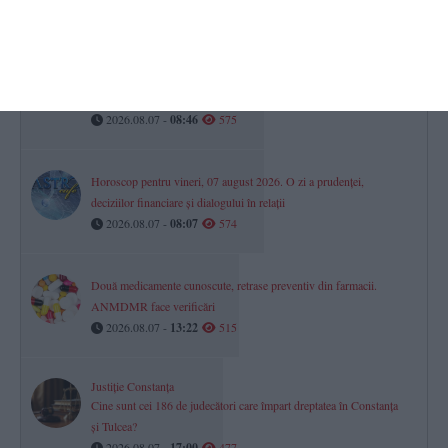
RAJA SA
Avarie pe aleea Topolog din Constanța. Mai mulți consumatori au
rămas fără apă la robinete
2026.08.07 -
08:46
575
Horoscop pentru vineri, 07 august 2026. O zi a prudenței,
deciziilor financiare și dialogului în relații
2026.08.07 -
08:07
574
Două medicamente cunoscute, retrase preventiv din farmacii.
ANMDMR face verificări
2026.08.07 -
13:22
515
Justiție Constanța
Cine sunt cei 186 de judecători care împart dreptatea în Constanța
și Tulcea?
2026.08.07 -
17:00
477