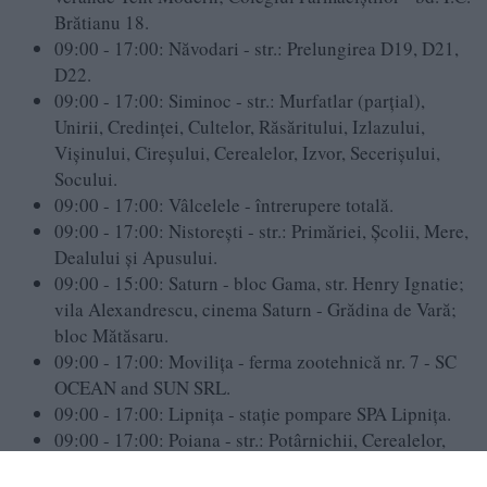
Brătianu 18.
09:00 - 17:00: Năvodari - str.: Prelungirea D19, D21,
D22.
09:00 - 17:00: Siminoc - str.: Murfatlar (parțial),
Unirii, Credinței, Cultelor, Răsăritului, Izlazului,
Vișinului, Cireșului, Cerealelor, Izvor, Secerișului,
Socului.
09:00 - 17:00: Vâlcelele - întrerupere totală.
09:00 - 17:00: Nistorești - str.: Primăriei, Școlii, Mere,
Dealului și Apusului.
09:00 - 15:00: Saturn - bloc Gama, str. Henry Ignatie;
vila Alexandrescu, cinema Saturn - Grădina de Vară;
bloc Mătăsaru.
09:00 - 17:00: Movilița - ferma zootehnică nr. 7 - SC
OCEAN and SUN SRL.
09:00 - 17:00: Lipnița - stație pompare SPA Lipnița.
09:00 - 17:00: Poiana - str.: Potârnichii, Cerealelor,
Câmpului, Vântului, Albatros, Semănătorului,