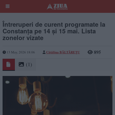
Întreruperi de curent programate la
Constanța pe 14 și 15 mai. Lista
zonelor vizate
895
Cătălina BĂLTĂREȚU
13 May, 2026 18:06
(1)