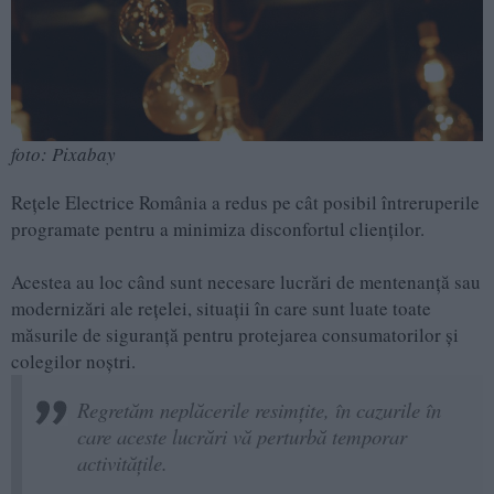
foto: Pixabay
Rețele Electrice România a redus pe cât posibil întreruperile
programate pentru a minimiza disconfortul clienților.
Acestea au loc când sunt necesare lucrări de mentenanță sau
modernizări ale rețelei, situații în care sunt luate toate
măsurile de siguranță pentru protejarea consumatorilor și
colegilor noștri.
Regretăm neplăcerile resimțite, în cazurile în
care aceste lucrări vă perturbă temporar
activitățile.