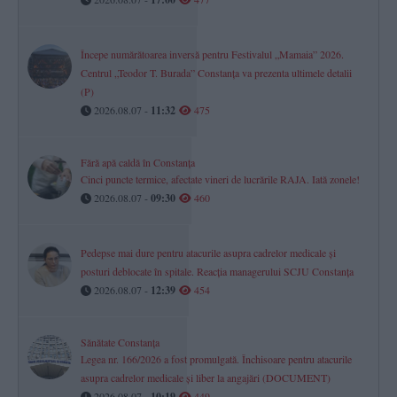
Începe numărătoarea inversă pentru Festivalul „Mamaia” 2026.
Centrul „Teodor T. Burada” Constanța va prezenta ultimele detalii
(P)
2026.08.07 -
11:32
475
Fără apă caldă în Constanța
Cinci puncte termice, afectate vineri de lucrările RAJA. Iată zonele!
2026.08.07 -
09:30
460
Pedepse mai dure pentru atacurile asupra cadrelor medicale și
posturi deblocate în spitale. Reacția managerului SCJU Constanța
2026.08.07 -
12:39
454
Sănătate Constanța
Legea nr. 166/2026 a fost promulgată. Închisoare pentru atacurile
asupra cadrelor medicale și liber la angajări (DOCUMENT)
2026.08.07 -
10:19
449