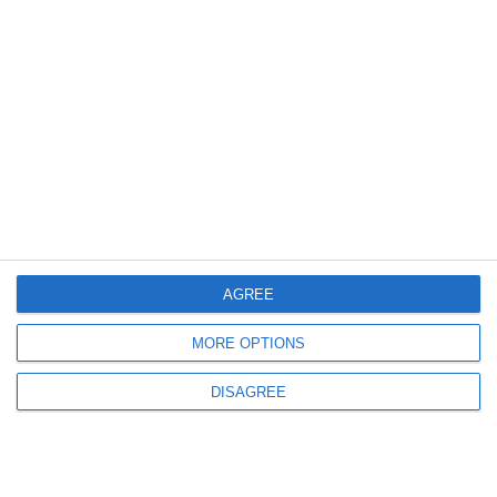
698
14 Jul, 2026 17:18
Întreruperi programate de curent în județul Constanța, în perioada 15-17
iulie. Localitățile și străzile afectate
AGREE
MORE OPTIONS
837
13 Jul, 2026 17:03
DISAGREE
Se oprește curentul în mai multe localități din județul Constanța, în
perioada 14–17 iulie. Lista completă a zonelor afectate