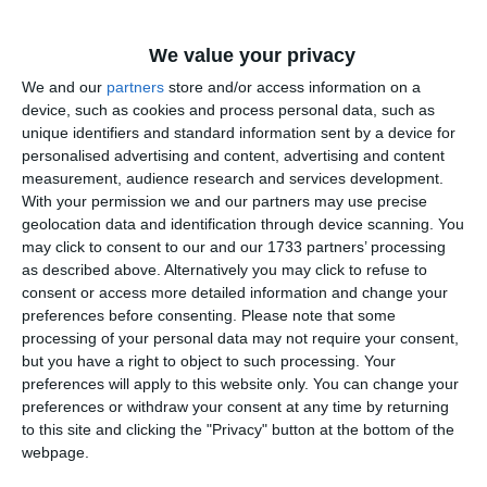
Nufărului, Cocoșului; DC 88 (ZIP Escort).
09:00 - 17:00: Murfatlar - str.: M. Kogălniceanu, Calea
Dobrogei (parțial), M. Eminescu, blocurile A4, A5, A6,
We value your privacy
A7, A10 și A11; Liceul Teoretic Murfatlar.
We and our
partners
store and/or access information on a
device, such as cookies and process personal data, such as
Vineri, 15.05.2026:
unique identifiers and standard information sent by a device for
08:00 - 16:00: Cumpăna - str.: Iasomiei, Castanilor,
personalised advertising and content, advertising and content
Vișinilor, complex Busuiocului 5 Residence, magazin
measurement, audience research and services development.
alimentar „La Doi Pași”, Șoseaua Constanței, aleea
With your permission we and our partners may use precise
Antenelor, Radionav, Ion Vodă, Tudor Vladimirescu,
geolocation data and identification through device scanning. You
may click to consent to our and our 1733 partners’ processing
Ciocârliei, Mioriței, Prelungirea Macului, Busuiocului.
as described above. Alternatively you may click to refuse to
09:00 - 17:00: Nistorești - str.: Primăriei, Școlii, Mere,
consent or access more detailed information and change your
Dealului și Apusului.
preferences before consenting.
Please note that some
09:00 - 17:00: Năvodari - bd. Mamaia Nord nr. 26; str.
processing of your personal data may not require your consent,
Constanței (zona LIDL și stadion Flacăra) -
but you have a right to object to such processing. Your
întrerupere parțială.
preferences will apply to this website only. You can change your
09:00 - 17:00: Poiana - str.: Potârnichii, Cerealelor,
preferences or withdraw your consent at any time by returning
to this site and clicking the "Privacy" button at the bottom of the
Câmpului, Vântului, Albatros, Semănătorului,
webpage.
Nufărului, Cocoșului; DC 88 (ZIP Escort).