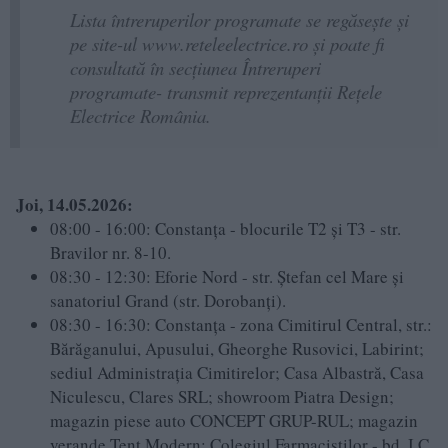
Lista întreruperilor programate se regăsește și
pe site-ul www.reteleelectrice.ro și poate fi
consultată în secțiunea Întreruperi
programate- transmit reprezentanții Rețele
Electrice România.
Joi, 14.05.2026:
08:00 - 16:00: Constanța - blocurile T2 și T3 - str.
Bravilor nr. 8-10.
08:30 - 12:30: Eforie Nord - str. Ștefan cel Mare și
sanatoriul Grand (str. Dorobanți).
08:30 - 16:30: Constanța - zona Cimitirul Central, str.:
Bărăganului, Apusului, Gheorghe Rusovici, Labirint;
sediul Administrația Cimitirelor; Casa Albastră, Casa
Niculescu, Clares SRL; showroom Piatra Design;
magazin piese auto CONCEPT GRUP-RUL; magazin
verande Tent Modern; Colegiul Farmaciștilor - bd. I.C.