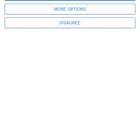
MORE OPTIONS
DISAGREE
375
04 Aug, 2026 15:14
Atenție șoferi! Două transporturi agabaritice vor circula pe drumuri din
județul Constanța
536
04 Aug, 2026 08:35
Atenție șoferi! Sunt restricții de circulație pe drumurile din județele aflate