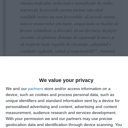
situația traficului, reducând-o semnificativ în curbe,
intersecții, la trecerile pentru pietoni sau când
condițiile meteo nu sunt favorabile, să acorde atentie
tuturor manevrelor efectuate, asigurându-se înainte de
fiecare schimbare a direcției, să nu efectueze depășiri
riscante, să păstreze distanța de siguranță în mers și
să respecte toate regulile de circulație, adoptând o
conduită vigilentă, calmă și responsabilă!”, transmit
polițiștii de la Infotrafic.
We value your privacy
We and our
partners
store and/or access information on a
device, such as cookies and process personal data, such as
unique identifiers and standard information sent by a device for
personalised advertising and content, advertising and content
measurement, audience research and services development.
With your permission we and our partners may use precise
geolocation data and identification through device scanning. You