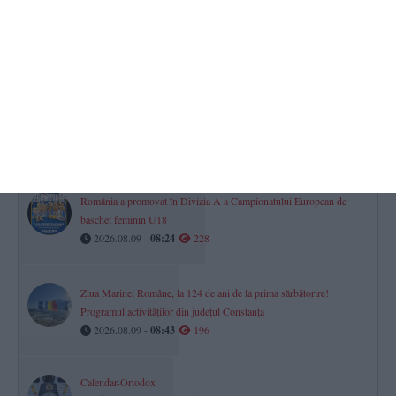
problemele cauzate de vreme
2026.08.09 -
08:46
258
Mesaj Ro Alert transmis locuitorilor din județul Tulcea după
observarea unor drone în proximitatea frontierei fluviale cu
Ucraina
2026.08.09 -
08:01
247
România a promovat în Divizia A a Campionatului European de
baschet feminin U18
2026.08.09 -
08:24
228
Ziua Marinei Române, la 124 de ani de la prima sărbătorire!
Programul activităților din județul Constanța
2026.08.09 -
08:43
196
Calendar-Ortodox