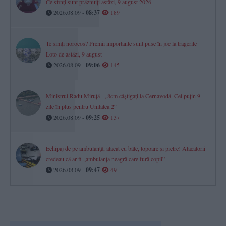
Ce sfinți sunt prăznuiți astăzi, 9 august 2026
2026.08.09 -
08:37
189
Te simți norocos? Premii importante sunt puse în joc la tragerile
Loto de astăzi, 9 august
2026.08.09 -
09:06
145
Ministrul Radu Miruță - „8cm câștigați la Cernavodă. Cel puțin 9
zile în plus pentru Unitatea 2“
2026.08.09 -
09:25
137
Echipaj de pe ambulanță, atacat cu bâte, topoare şi pietre! Atacatorii
credeau că ar fi „ambulanţa neagră care fură copii”
2026.08.09 -
09:47
49