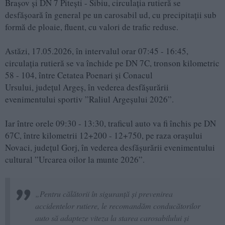
Brașov și DN 7 Pitești - Sibiu, circulația rutieră se
desfășoară în general pe un carosabil ud, cu precipitații sub
formă de ploaie, fluent, cu valori de trafic reduse.
Astăzi, 17.05.2026, în intervalul orar 07:45 - 16:45,
circulația rutieră se va închide pe DN 7C, tronson kilometric
58 - 104, între Cetatea Poenari și Conacul
Ursului, județul Argeș, în vederea desfășurării
evenimentului sportiv ”Raliul Argeșului 2026”.
Iar între orele 09:30 - 13:30, traficul auto va fi închis pe DN
67C, între kilometrii 12+200 - 12+750, pe raza orașului
Novaci, județul Gorj, în vederea desfășurării evenimentului
cultural ”Urcarea oilor la munte 2026”.
„Pentru călătorii în siguranță și prevenirea
accidentelor rutiere, le recomandăm conducătorilor
auto să adapteze viteza la starea carosabilului și