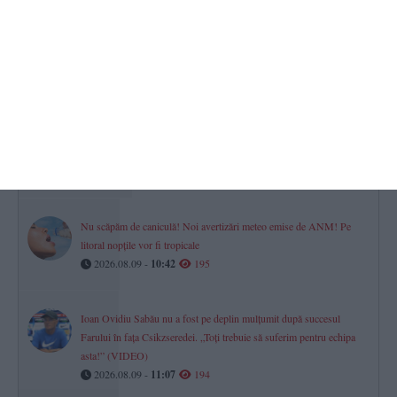
România la mâna importului de forță de muncă
Sute de meserii au rămas fără oameni. Lista oficială a meseriilor
„de care depinde economia”
2026.08.09 -
10:21
229
Operațiune complexă în munți pentru salvarea unui bărbat de 80 de
ani rătăcit pe traseul spre Vârful Moldoveanu
2026.08.09 -
10:00
219
Nu scăpăm de caniculă! Noi avertizări meteo emise de ANM! Pe
litoral nopțile vor fi tropicale
2026.08.09 -
10:42
195
Ioan Ovidiu Sabău nu a fost pe deplin mulțumit după succesul
Farului în fața Csikzseredei. „Toți trebuie să suferim pentru echipa
asta!” (VIDEO)
2026.08.09 -
11:07
194