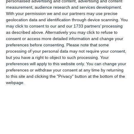
personalised advertising and content, advertising and content
measurement, audience research and services development.
With your permission we and our partners may use precise
Email
geolocation data and identification through device scanning. You
may click to consent to our and our 1733 partners’ processing
as described above. Alternatively you may click to refuse to
consent or access more detailed information and change your
Comentariu
preferences before consenting.
Please note that some
processing of your personal data may not require your consent,
but you have a right to object to such processing. Your
preferences will apply to this website only. You can change your
preferences or withdraw your consent at any time by returning
Am citit si sunt de acord cu
regulile de postare
.
to this site and clicking the "Privacy" button at the bottom of the
webpage.
Acest formular colectează numele, e-mailul şi conținutul mesajului, astfel încât
să putem urmări comentariile tale pe site. Nu vom folosi datele tale în alt scop.
Pentru mai multe informaţii, consultă politica noastră de confidenţialitate, unde vei
primi mai multe privind informaţii despre cum și de ce stocăm datele tale.
Posteaza comentariul