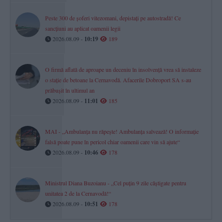
Peste 300 de șoferi vitezomani, depistați pe autostradă! Ce
sancțiuni au aplicat oamenii legii
2026.08.09 -
10:19
189
O firmă aflată de aproape un deceniu în insolvență vrea să instaleze
o stație de betoane la Cernavodă. Afacerile Dobroport SA s-au
prăbușit în ultimul an
2026.08.09 -
11:01
185
MAI - „Ambulanța nu răpește! Ambulanța salvează! O informație
falsă poate pune în pericol chiar oamenii care vin să ajute“
2026.08.09 -
10:46
178
Ministrul Diana Buzoianu - „Cel puțin 9 zile câștigate pentru
unitatea 2 de la Cernavodă!“
2026.08.09 -
10:51
178