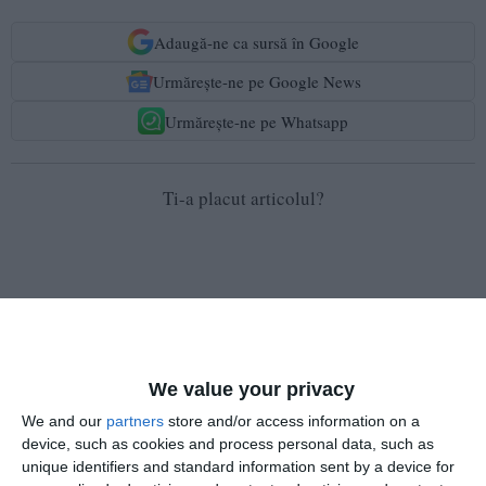
Adaugă-ne ca sursă în Google
Urmărește-ne pe Google News
Urmărește-ne pe Whatsapp
Ti-a placut articolul?
We value your privacy
COMENTARII
We and our
partners
store and/or access information on a
device, such as cookies and process personal data, such as
Nume
unique identifiers and standard information sent by a device for