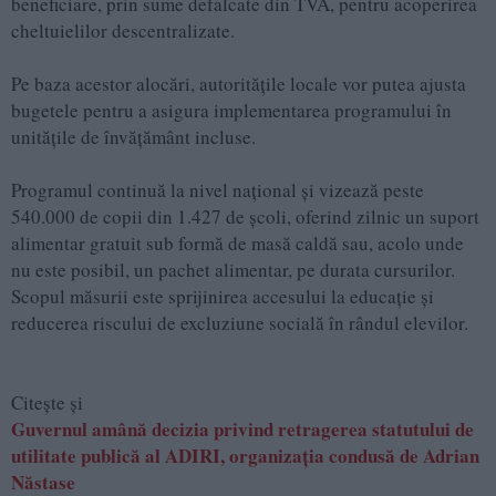
beneficiare, prin sume defalcate din TVA, pentru acoperirea
cheltuielilor descentralizate.
Pe baza acestor alocări, autoritățile locale vor putea ajusta
bugetele pentru a asigura implementarea programului în
unitățile de învățământ incluse.
Programul continuă la nivel național și vizează peste
540.000 de copii din 1.427 de școli, oferind zilnic un suport
alimentar gratuit sub formă de masă caldă sau, acolo unde
nu este posibil, un pachet alimentar, pe durata cursurilor.
Scopul măsurii este sprijinirea accesului la educație și
reducerea riscului de excluziune socială în rândul elevilor.
Citește și
Guvernul amână decizia privind retragerea statutului de
utilitate publică al ADIRI, organizația condusă de Adrian
Năstase