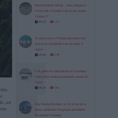
Ministrul Radu Miruță - „8cm câștigați la
Cernavodă. Cel puțin 9 zile în plus pentru
Unitatea 2“
09:25
157
Te simți norocos? Premii importante sunt
puse în joc la tragerile Loto de astăzi, 9
august
09:06
158
Cod galben de vânt puternic la Constanța!
Unde puteți semnala problemele cauzate de
vreme
08:46
286
ediu,
de
fla „un
Ziua Marinei Române, la 124 de ani de la
zona
prima sărbătorire! Programul activităților
din județul Constanța