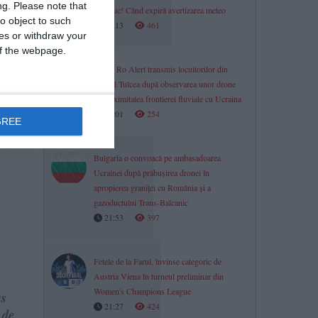
ng.
Please note that
puternic! Când expiră avertizarea meteo
o object to such
08:13
461
ces or withdraw your
din
 of the webpage.
 a
Mesaj Ro Alert transmis locuitorilor din
județul Tulcea după observarea unor drone
e
în proximitatea frontierei fluviale cu Ucraina
08:01
254
GREE
es
e în
Bulgaria o convoacă pe ambasadoarea
e
Ucrainei după prăbușirea dronei în
apropierea graniței cu România și a
gazoductului Trans-Balcanic
21:53
397
Fetele de la Farul, învinse categoric de
Austria Viena în turneul preliminar din
Women's Champions League
us
21:27
424
 de