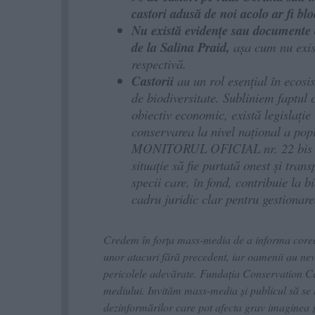
castori adusă de noi acolo ar fi bloc
Nu există evidențe sau documente ca
de la Salina Praid,
așa cum nu exist
respectivă.
Castorii
au un rol esențial în ecosi
de biodiversitate. Subliniem faptul c
obiectiv economic, există legislație
conservarea la nivel național a popu
MONITORUL OFICIAL nr. 22 bis din 
situație să fie purtată onest și tran
specii care, în fond, contribuie la b
cadru juridic clar pentru gestionar
Credem în forța mass-media de a informa corect 
unor atacuri fără precedent, iar oamenii au nevo
pericolele adevărate. Fundația Conservation Ca
mediului. Invităm mass-media și publicul să se i
dezinformărilor care pot afecta grav imaginea și