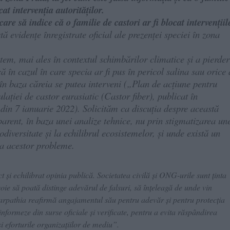
at intervenția autorităților.
re să indice că o familie de castori ar fi blocat intervențiil
ă evidențe înregistrate oficial ale prezenței speciei în zona
stem, mai ales în contextul schimbărilor climatice și a pierder
ă în cazul în care specia ar fi pus în pericol salina sau orice 
 în baza căreia se putea interveni („Plan de acțiune pentru
lației de castor eurasiatic (Castor fiber), publicat în
7 ianuarie 2022). Solicităm ca discuția despre această
sparent, în baza unei analize tehnice, nu prin stigmatizarea un
iodiversitate și la echilibrul ecosistemelor, și unde există un
ea acestor probleme.
și echilibrat opinia publică. Societatea civilă și ONG-urile sunt ținta
ie să poată distinge adevărul de falsuri, să înțeleagă de unde vin
rpathia reafirmă angajamentul său pentru adevăr și pentru protecția
nformeze din surse oficiale și verificate, pentru a evita răspândirea
 eforturile organizațiilor de mediu”.