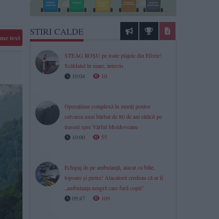
STIRI CALDE
me text
STEAG ROȘU pe toate plajele din Eforie!
Scăldatul în mare, interzis
10:04
10
Operațiune complexă în munți pentru
salvarea unui bărbat de 80 de ani rătăcit pe
traseul spre Vârful Moldoveanu
10:00
55
Echipaj de pe ambulanță, atacat cu bâte,
topoare şi pietre! Atacatorii credeau că ar fi
„ambulanţa neagră care fură copii”
09:47
109