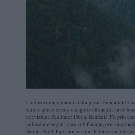
Conform unui comunicat din partea Fundației Cons
sunt respinse ferm și categoric afirmațiile false la
televiziune Realitatea Plus și România TV, prin care
miliardar elvețian” care ar fi finanțat, prin interm
Salinei Praid, fapt care ar fi dus la blocarea inter