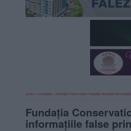
Acasa
»
Actualitate
»
Fundația Conservation Carpathia dezminte informațiile f
Fundația Conservati
informațiile false pri