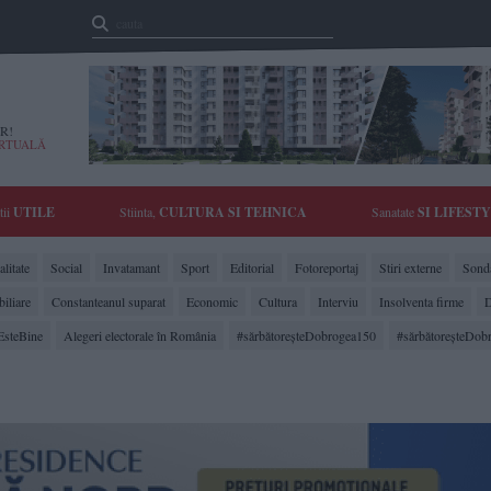
R!
IRTUALĂ
tii
UTILE
Stiinta,
CULTURA SI TEHNICA
Sanatate
SI LIFEST
litate
Social
Invatamant
Sport
Editorial
Fotoreportaj
Stiri externe
Sonda
biliare
Constanteanul suparat
Economic
Cultura
Interviu
Insolventa firme
D
EsteBine
Alegeri electorale în România
#sărbătoreşteDobrogea150
#sărbătoreşteDob