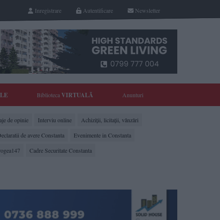
Inregistrare
Autentificare
Newsletter
YLE
Biblioteca
VIRTUALĂ
Anunturi
je de opinie
Interviu online
Achiziții, licitații, vânzări
eclaratii de avere Constanta
Evenimente in Constanta
rogea147
Cadre Securitate Constanta