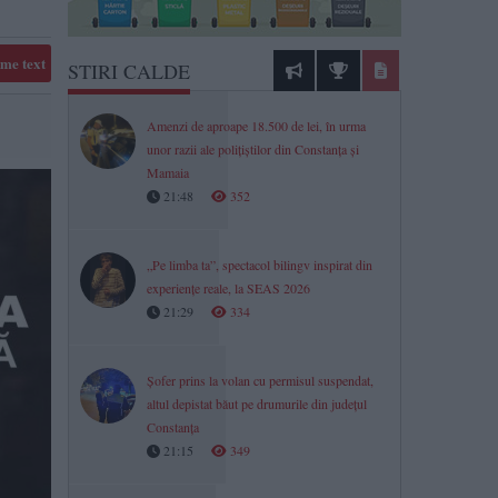
me text
STIRI CALDE
Amenzi de aproape 18.500 de lei, în urma
unor razii ale polițiștilor din Constanța și
Mamaia
21:48
352
„Pe limba ta”, spectacol bilingv inspirat din
experiențe reale, la SEAS 2026
21:29
334
Șofer prins la volan cu permisul suspendat,
altul depistat băut pe drumurile din județul
Constanța
21:15
349