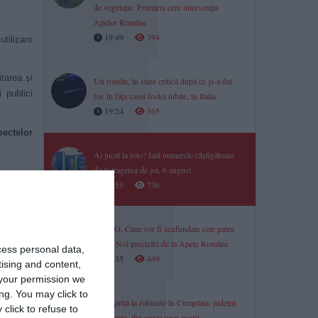
de vegetație. Primăria cere intervenția
Apelor Române
19:49
394
utilizare
itarea și
Un român, în stare critică după ce și-a dat
 publici
foc în fața casei fostei iubite, în Italia
19:24
365
pectelor
Ai jucat la loto? Iată numerele câștigătoare
de la tragerea de joi, 6 august
rontieră
18:55
736
ibile cu
VIDEO. Cum vor fi scufundate cele patru
evederile
barje? Noi precizări de la Apele Române
cess personal data,
18:35
449
tising and content,
your permission we
ng. You may click to
or D.G.A.
Apă oprită la robinete în Cumpăna, județul
click to refuse to
Jandarmi
Constanța, din cauza unei avarii