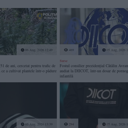
06 Aug, 2026 12:49
469
05 Aug, 2026 1
Surse
51 de ani, cercetat pentru trafic de
Fostul consilier prezidențial Cătălin Avra
 ce a cultivat plantele într-o pădure
audiat la DIICOT, într-un dosar de pornog
infantilă
05 Aug, 2026 13:39
294
05 Aug, 2026 1