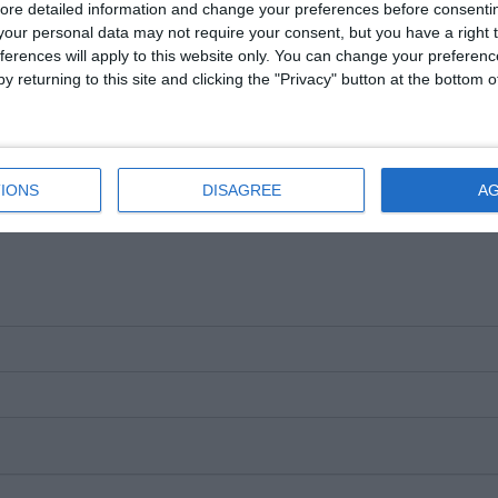
ore detailed information and change your preferences before consenti
our personal data may not require your consent, but you have a right t
beneficiază de drepturile și garanțiile procesuale prevăzute de Codul de p
ferences will apply to this website only. You can change your preferen
y returning to this site and clicking the "Privacy" button at the bottom
e pe Google News
Urmărește-ne pe Whatsapp
IONS
DISAGREE
A
i-a placut articolul?