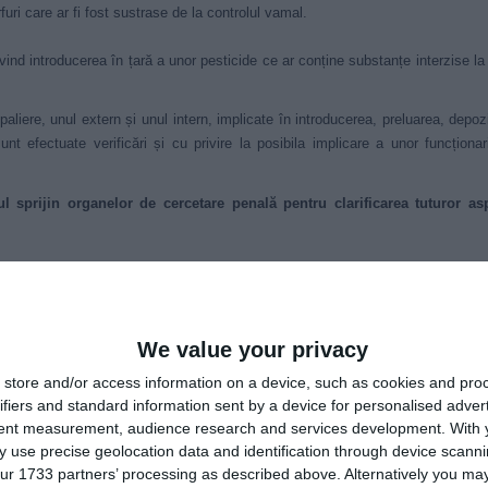
ri care ar fi fost sustrase de la controlul vamal.
ivind introducerea în țară a unor pesticide ce ar conține substanțe interzise la 
aliere, unul extern și unul intern, implicate în introducerea, preluarea, depoz
nt efectuate verificări și cu privire la posibila implicare a unor funcționari
 sprijin organelor de cercetare penală pentru clarificarea tuturor as
ganele de cercetare penală din cadrul Serviciului Teritorial al Poliției de F
e încălcare a legii și se delimitează categoric de comportamentele incompat
We value your privacy
măsurile dispuse de organele judiciare competente, vor fi aplicate de îndată pr
store and/or access information on a device, such as cookies and pro
ifiers and standard information sent by a device for personalised adver
orial Suceava.
tent measurement, audience research and services development.
With 
 use precise geolocation data and identification through device scanni
atere a criminalității organizate Bacău, Iași, Cluj și Târgu Mureș, al polițiștil
ur 1733 partners’ processing as described above. Alternatively you may 
drul inspectoratelor de jandarmi județene Suceava și Botoșani și Grupării de 