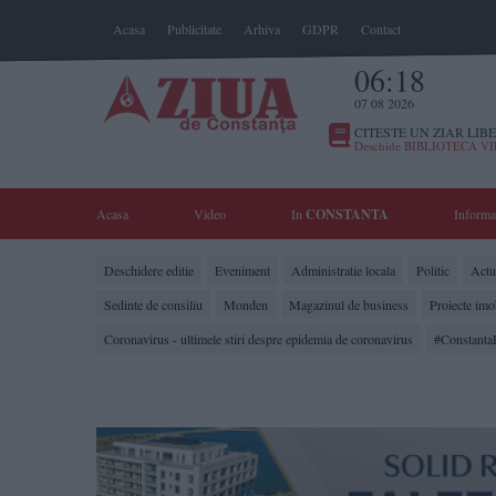
Acasa
Publicitate
Arhiva
GDPR
Contact
06:18
07 08 2026
CITESTE UN ZIAR LIBE
Deschide BIBLIOTECA V
Acasa
Video
In
CONSTANTA
Informa
Deschidere editie
Eveniment
Administratie locala
Politic
Actua
Sedinte de consiliu
Monden
Magazinul de business
Proiecte imo
Coronavirus - ultimele stiri despre epidemia de coronavirus
#Constanta