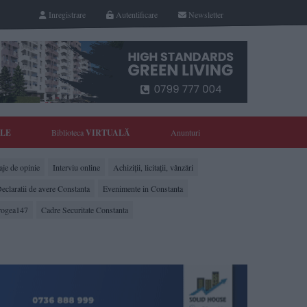
Inregistrare
Autentificare
Newsletter
YLE
Biblioteca
VIRTUALĂ
Anunturi
je de opinie
Interviu online
Achiziții, licitații, vânzări
eclaratii de avere Constanta
Evenimente in Constanta
rogea147
Cadre Securitate Constanta