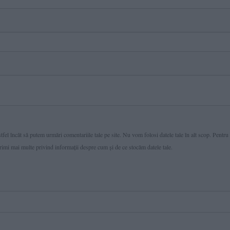
fel încât să putem urmări comentariile tale pe site. Nu vom folosi datele tale în alt scop. Pentru
primi mai multe privind informaţii despre cum și de ce stocăm datele tale.