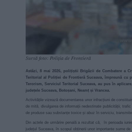
Sursă foto: Poliția de Frontieră
Astăzi, 8 mai 2026, polițiștii Brigăzii de Combatere a Cri
Teritorial al Poliției de Frontieră Suceava, împreună cu pr
Terorism, Serviciul Teritorial Suceava, au pus în aplicar
județele Suceava, Botoșani, Neamț și Vrancea.
Activitățile vizează documentarea unor infracțiuni de constituir
de mită, divulgarea de informații nedestinate publicității, traf
de produse sau substanțe toxice și abuz în serviciu, transmite 
Din actele de urmărire penală a rezultat că, în perioada iunie
județul Suceava, în scopul obținerii unor importante sume de ban