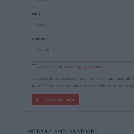
Email
Comentariu
Am citit si sunt de acord cu
regulile de postare
.
Acest formular colectează numele, e-mailul şi conținutul mesajului, ast
multe informaţii, consultă politica noastră de confidenţialitate, unde vei 
Posteaza comentariul
ARTICOLE ASEMANATOARE