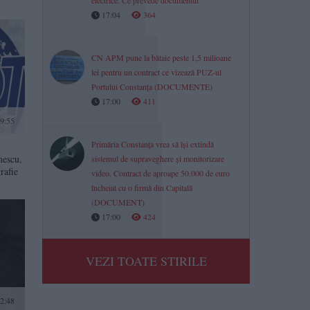
electrice. Ce prevede documentul
17:04
364
CN APM pune la bătaie peste 1,5 milioane
lei pentru un contract ce vizează PUZ-ul
Portului Constanța (DOCUMENTE)
17:00
411
9:55
Primăria Constanța vrea să își extindă
mescu,
sistemul de supraveghere și monitorizare
rafie
video. Contract de aproape 50.000 de euro
încheiat cu o firmă din Capitală
(DOCUMENT)
17:00
424
VEZI TOATE STIRILE
2:48