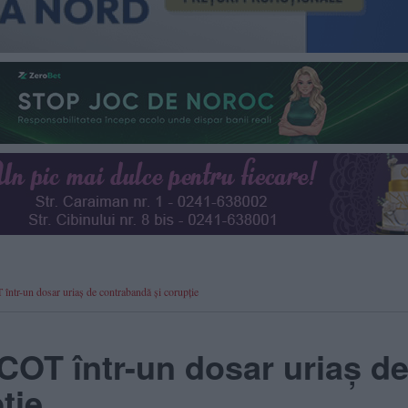
într-un dosar uriaș de contrabandă și corupție
ICOT într-un dosar uriaș d
ție