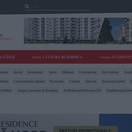
R!
IRTUALĂ
tii
UTILE
Stiinta,
CULTURA SI TEHNICA
Sanatate
SI LIFEST
litate
Social
Invatamant
Sport
Editorial
Fotoreportaj
Stiri externe
Sonda
biliare
Constanteanul suparat
Economic
Cultura
Interviu
Insolventa firme
D
EsteBine
Alegeri electorale în România
#sărbătoreşteDobrogea150
#sărbătoreşteDob