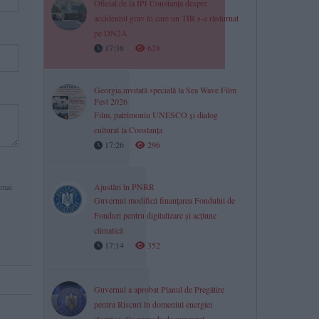
Oficial de la IPJ Constanța despre
accidentul grav în care un TIR s-a răsturnat
pe DN2A
17:38
628
Georgia,invitată specială la Sea Wave Film
Fest 2026
Film, patrimoniu UNESCO și dialog
cultural la Constanța
17:26
296
 mai
Ajustări în PNRR
Guvernul modifică finanțarea Fondului de
Fonduri pentru digitalizare și acțiune
climatică
17:14
352
Guvernul a aprobat Planul de Pregătire
pentru Riscuri în domeniul energiei