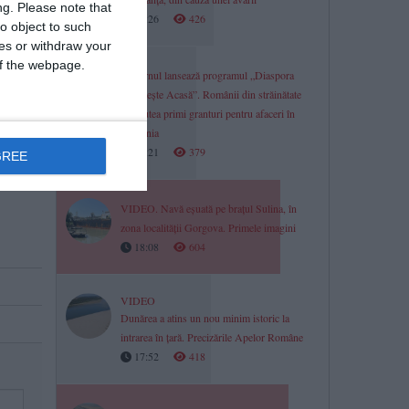
ng.
Please note that
18:26
426
o object to such
rocedură
ces or withdraw your
 of the webpage.
Guvernul lansează programul „Diaspora
Investește Acasă”. Românii din străinătate
vor putea primi granturi pentru afaceri în
România
18:21
379
GREE
VIDEO. Navă eșuată pe brațul Sulina, în
zona localității Gorgova. Primele imagini
18:08
604
VIDEO
Dunărea a atins un nou minim istoric la
intrarea în țară. Precizările Apelor Române
17:52
418