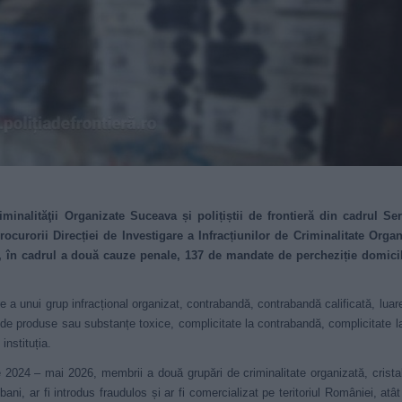
minalităţii Organizate Suceava și polițiștii de frontieră din cadrul Ser
ocurorii Direcției de Investigare a Infracțiunilor de Criminalitate Organ
e, în cadrul a două cauze penale, 137 de mandate de percheziție domicil
e a unui grup infracțional organizat, contrabandă, contrabandă calificată, luar
ic de produse sau substanțe toxice, complicitate la contrabandă, complicitate la
instituția.
 2024 – mai 2026, membrii a două grupări de criminalitate organizată, cristal
i, ar fi introdus fraudulos și ar fi comercializat pe teritoriul României, atât