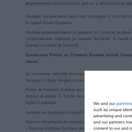
de proveniență extracomunitară, precum și alte bunuri sau mărfu
Totodată, într-una dintre cauze sunt investigate și activități pr
în spațiul Uniunii Europene.
Ancheta evidențiază faptul că grupările ar fi acționat pe două p
comercializarea mărfurilor pe teritoriul României. În cauză su
(vameși și polițiști de frontieră).
Conducerea Poliției de Frontieră Române acordă întregul
cauzei.
De asemenea, activități procedurale sunt desfășurate și de or
Suceava, în baza delegării procurorului.
Poliția de Frontieră Română are o poziție fermă față de oric
statutul de polițist. În funcție de rezultatele anchetei și de 
legale și statutare.
We and our
partners
such as unique ident
Audierile se desfășoară la sediul D.I.I.C.O.T. – Serviciul Terit
advertising and con
and our partners may
Acțiunea beneficiază de sprijinul polițiștilor brigăzilor de comb
consent to our and o
– Serviciul Județean Suceava, precum și al jandarmilor din ca