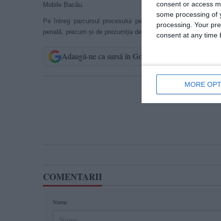
consent or access m
Mobile Bacău.
some processing of y
Pe întreg parcursul procesului penal, persoanele cercetate 
processing. Your pre
penală, precum și de prezumția de nevinovăție.
consent at any time b
Adaugă-ne ca sursă în Google
Urmărește-n
MORE OPT
T
COMENTARII
Nume