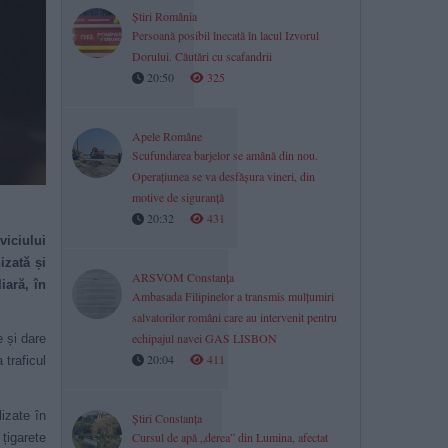
Știri România
Persoană posibil înecată în lacul Izvorul
Dorului. Căutări cu scafandrii
20:50
325
Apele Române
Scufundarea barjelor se amână din nou.
Operațiunea se va desfășura vineri, din
motive de siguranță
20:32
431
viciului
izată și
ARSVOM Constanța
iară, în
Ambasada Filipinelor a transmis mulțumiri
salvatorilor români care au intervenit pentru
echipajul navei GAS LISBON
e și dare
20:04
411
 traficul
izate în
Știri Constanța
Cursul de apă „derea” din Lumina, afectat
 țigarete