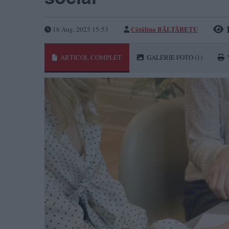
1
Cătălina BĂLTĂREȚU
16 Aug, 2023 15:53
ARTICOL COMPLET
GALERIE FOTO
(1)