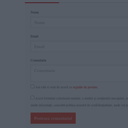
Nume
Email
Comentariu
Am citit si sunt de acord cu
regulile de postare
.
Acest formular colectează numele, e-mailul şi conținutul mesajului, ast
multe informaţii, consultă politica noastră de confidenţialitate, unde vei 
Posteaza comentariul