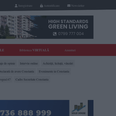
Inregistrare
Autentificare
Newsletter
YLE
Biblioteca
VIRTUALĂ
Anunturi
je de opinie
Interviu online
Achiziții, licitații, vânzări
eclaratii de avere Constanta
Evenimente in Constanta
rogea147
Cadre Securitate Constanta