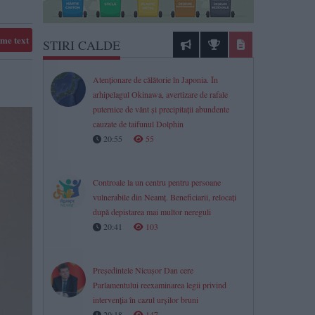
me text
STIRI CALDE
Atenționare de călătorie în Japonia. În
arhipelagul Okinawa, avertizare de rafale
puternice de vânt și precipitații abundente
cauzate de taifunul Dolphin
20:55
55
Controale la un centru pentru persoane
vulnerabile din Neamț. Beneficiarii, relocați
după depistarea mai multor nereguli
20:41
103
Președintele Nicușor Dan cere
Parlamentului reexaminarea legii privind
intervenția în cazul urșilor bruni
20:18
147