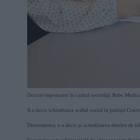
Decizii importante în cadrul societății Bebe Medica
S-a decis schimbarea sediul social în judeţul Consta
Deasemenea, s-a decis și actualizarea datelor de ide
Societatea este administrată de către asociata Ster