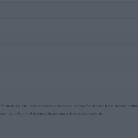
fel încât să putem urmări comentariile tale pe site. Nu vom folosi datele tale în alt scop. Pentru
primi mai multe privind informaţii despre cum și de ce stocăm datele tale.