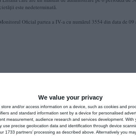
cietăţii este nedeterminată.
Monitorul Oficial partea a IV-a cu numărul 3554 din data de 09
We value your privacy
store and/or access information on a device, such as cookies and pro
ifiers and standard information sent by a device for personalised adver
tent measurement, audience research and services development.
With 
 16 august, societatea a fost înființată la data de 8 iunie 2017. 
 use precise geolocation data and identification through device scanni
ț Constanța
ur 1733 partners’ processing as described above. Alternatively you may 