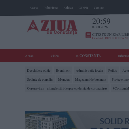
Acasa
Publicitate
Arhiva
GDPR
Contact
20:59
07 08 2026
CITESTE UN ZIAR LIBE
Deschide BIBLIOTECA V
Acasa
Video
In
CONSTANTA
Informa
Deschidere editie
Eveniment
Administratie locala
Politic
Actua
Sedinte de consiliu
Monden
Magazinul de business
Proiecte imo
Coronavirus - ultimele stiri despre epidemia de coronavirus
#Constanta