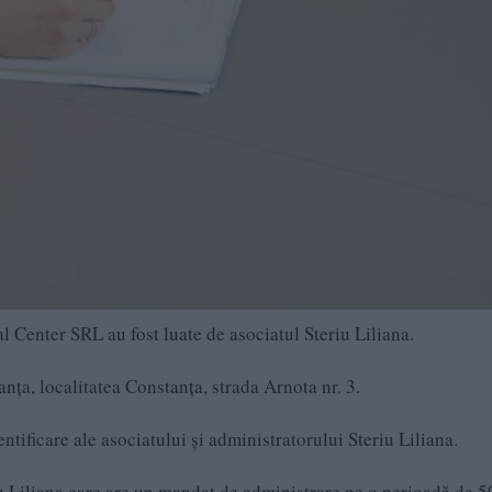
l Center SRL au fost luate de asociatul Steriu Liliana.
nţa, localitatea Constanţa, strada Arnota nr. 3.
ntificare ale asociatului şi administratorului Steriu Liliana.
iu Liliana care are un mandat de administrare pe o perioadă de 5