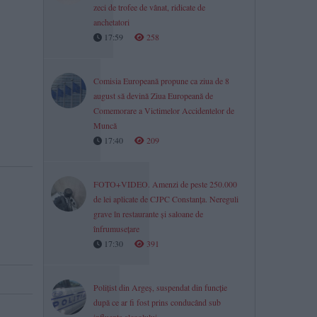
zeci de trofee de vânat, ridicate de
anchetatori
17:59
258
Comisia Europeană propune ca ziua de 8
august să devină Ziua Europeană de
Comemorare a Victimelor Accidentelor de
Muncă
17:40
209
FOTO+VIDEO. Amenzi de peste 250.000
de lei aplicate de CJPC Constanța. Nereguli
grave în restaurante și saloane de
înfrumusețare
17:30
391
Polițist din Argeș, suspendat din funcție
după ce ar fi fost prins conducând sub