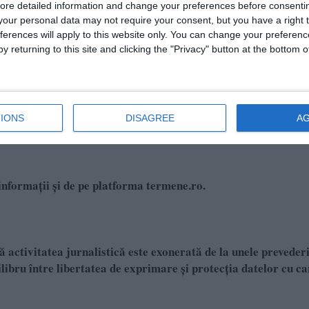
ore detailed information and change your preferences before consenti
our personal data may not require your consent, but you have a right t
e activități de asistență medicală specializată.
ferences will apply to this website only. You can change your preferen
y returning to this site and clicking the "Privacy" button at the bottom
ifră de afaceri de 409.342 lei, un profit de 389.603 lei la un num
IONS
DISAGREE
A
informații și de pe platforma termene.ro.
 activitatea jurnalistică este exonerată de la unele prevederi
bru între libertatea de exprimare şi protecţia datelor cu c