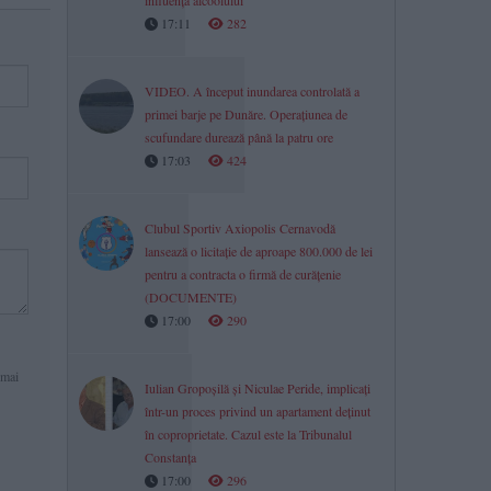
influența alcoolului
17:11
282
VIDEO. A început inundarea controlată a
primei barje pe Dunăre. Operațiunea de
scufundare durează până la patru ore
17:03
424
Clubul Sportiv Axiopolis Cernavodă
lansează o licitație de aproape 800.000 de lei
pentru a contracta o firmă de curățenie
(DOCUMENTE)
17:00
290
 mai
Iulian Gropoșilă și Niculae Peride, implicați
într-un proces privind un apartament deținut
în coproprietate. Cazul este la Tribunalul
Constanța
17:00
296