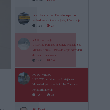
În atenția șoferilor! Două transporturi
agabaritice vor traversa județul Constanța
19:48
234
RAJA Constanța
UPDATE. Fără apă în zonele Mamaia Sat,
Mamaia Nord și Tabăra de Copii Năvodari
din cauza unei avarii
19:41
654
FOTO+VIDEO
UPDATE. Asfalt surpat în stațiunea
Mamaia după o avarie RAJA Constanța.
Pompierii intervin
19:34
783
0 de
Știri România