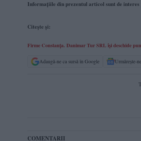
Informațiile din prezentul articol sunt de interes 
Citește și:
Firme Constanța.
Danimar Tur SRL își deschide punc
Adaugă-ne ca sursă în Google
Urmărește-n
T
COMENTARII