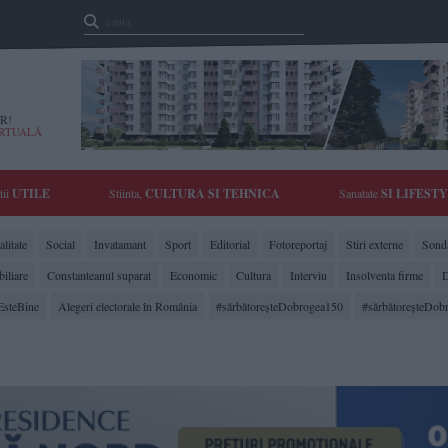
R!
IRTUALĂ
tii
UTILE
Stiinta,
CULTURA SI TEHNICA
Sanatate
SI LIFEST
litate
Social
Invatamant
Sport
Editorial
Fotoreportaj
Stiri externe
Sonda
biliare
Constanteanul suparat
Economic
Cultura
Interviu
Insolventa firme
D
EsteBine
Alegeri electorale în România
#sărbătoreşteDobrogea150
#sărbătoreşteDob