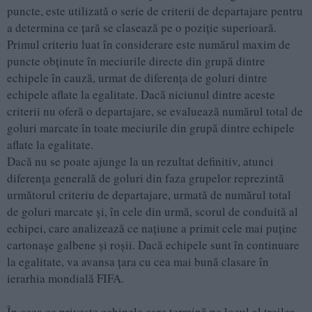
puncte, este utilizată o serie de criterii de departajare pentru
a determina ce țară se clasează pe o poziție superioară.
Primul criteriu luat în considerare este numărul maxim de
puncte obținute în meciurile directe din grupă dintre
echipele în cauză, urmat de diferența de goluri dintre
echipele aflate la egalitate. Dacă niciunul dintre aceste
criterii nu oferă o departajare, se evaluează numărul total de
goluri marcate în toate meciurile din grupă dintre echipele
aflate la egalitate.
Dacă nu se poate ajunge la un rezultat definitiv, atunci
diferența generală de goluri din faza grupelor reprezintă
următorul criteriu de departajare, urmată de numărul total
de goluri marcate și, în cele din urmă, scorul de conduită al
echipei, care analizează ce națiune a primit cele mai puține
cartonașe galbene și roșii. Dacă echipele sunt în continuare
la egalitate, va avansa țara cu cea mai bună clasare în
ierarhia mondială FIFA.
În ceea ce privește echipele care termină pe locul al treilea