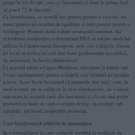
grupe în loc de opt, ceea ce înseamnă că doar în prima fază
se joacă 72 de meciuri.
Ca întotdeauna, se acordă trei puncte pentru o victorie, un
punct pentru un rezultat de egalitate și zero puncte pentru o
înfrângere. Primele două echipe avansează automat, dar
extinderea competiției a determinat FIFA să adopte modelul
utilizat la Campionatul European, prin care echipele clasate
pe locul al treilea cu cele mai bune performanțe se califică,
de asemenea, în fazele eliminatorii.
La această ediție a Cupei Mondiale, sunt puse la bătaie opt
locuri suplimentare pentru echipele care termină pe poziția
a treia. Acest lucru înseamnă că națiunile mai mici, care, în
mod normal, nu se calificau în faza eliminatorie, au o șansă
mai mare în această vară, dar înseamnă și că este mai puțin
probabil ca fanii să vadă o echipă de top, cu evoluții sub
așteptări, părăsind competiția prematur.
Cum funcționează criteriile de departajare
În eventualitatea în care echipele termină la egalitate de