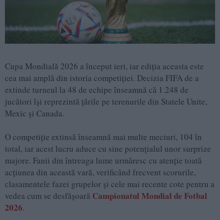
Cupa Mondială 2026 a început ieri, iar ediția aceasta este
cea mai amplă din istoria competiției. Decizia FIFA de a
extinde turneul la 48 de echipe înseamnă că 1.248 de
jucători își reprezintă țările pe terenurile din Statele Unite,
Mexic și Canada.
O competiție extinsă înseamnă mai multe meciuri, 104 în
total, iar acest lucru aduce cu sine potențialul unor surprize
majore. Fanii din întreaga lume urmăresc cu atenție toată
acțiunea din această vară, verificând frecvent scorurile,
clasamentele fazei grupelor și cele mai recente cote pentru a
Campionatul Mondial de Fotbal
vedea cum se desfășoară
2026
.