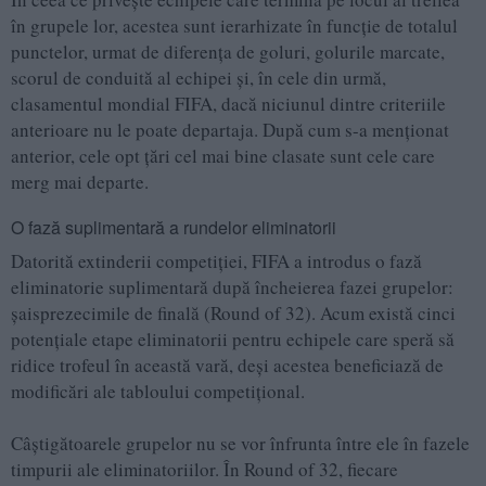
în grupele lor, acestea sunt ierarhizate în funcție de totalul
punctelor, urmat de diferența de goluri, golurile marcate,
scorul de conduită al echipei și, în cele din urmă,
clasamentul mondial FIFA, dacă niciunul dintre criteriile
anterioare nu le poate departaja. După cum s-a menționat
anterior, cele opt țări cel mai bine clasate sunt cele care
merg mai departe.
O fază suplimentară a rundelor eliminatorii
Datorită extinderii competiției, FIFA a introdus o fază
eliminatorie suplimentară după încheierea fazei grupelor:
șaisprezecimile de finală (Round of 32). Acum există cinci
potențiale etape eliminatorii pentru echipele care speră să
ridice trofeul în această vară, deși acestea beneficiază de
modificări ale tabloului competițional.
Câștigătoarele grupelor nu se vor înfrunta între ele în fazele
timpurii ale eliminatoriilor. În Round of 32, fiecare