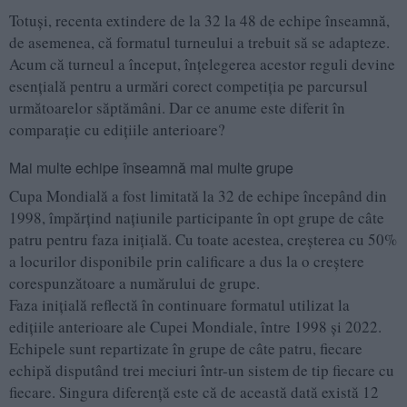
Totuși, recenta extindere de la 32 la 48 de echipe înseamnă,
de asemenea, că formatul turneului a trebuit să se adapteze.
Acum că turneul a început, înțelegerea acestor reguli devine
esențială pentru a urmări corect competiția pe parcursul
următoarelor săptămâni. Dar ce anume este diferit în
comparație cu edițiile anterioare?
Mai multe echipe înseamnă mai multe grupe
Cupa Mondială a fost limitată la 32 de echipe începând din
1998, împărțind națiunile participante în opt grupe de câte
patru pentru faza inițială. Cu toate acestea, creșterea cu 50%
a locurilor disponibile prin calificare a dus la o creștere
corespunzătoare a numărului de grupe.
Faza inițială reflectă în continuare formatul utilizat la
edițiile anterioare ale Cupei Mondiale, între 1998 și 2022.
Echipele sunt repartizate în grupe de câte patru, fiecare
echipă disputând trei meciuri într-un sistem de tip fiecare cu
fiecare. Singura diferență este că de această dată există 12