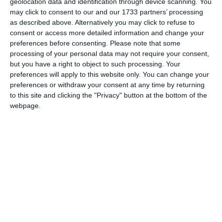
geolocation data and identification through device scanning. You
may click to consent to our and our 1733 partners’ processing
as described above. Alternatively you may click to refuse to
Ulterior, echipele urmează un tablou prestabilit, permițând
consent or access more detailed information and change your
preferences before consenting.
Please note that some
tuturor să vadă cu cine ar putea juca în fiecare rundă
processing of your personal data may not require your consent,
subsecventă. Formatul reflectă pe cele ale edițiilor
but you have a right to object to such processing. Your
anterioare ale Cupei Mondiale, câștigătoarele fiecărei faze
preferences will apply to this website only. You can change your
avansând în optimile de finală, sferturile de finală și
preferences or withdraw your consent at any time by returning
semifinale. Echipele învinse în penultimul act vor disputa în
to this site and clicking the "Privacy" button at the bottom of the
continuare finala mică pentru medalia de bronz înaintea
webpage.
marii finale, care este programată să aibă loc duminică, 19
iulie.
https://www.alamy.com/september-3-2022-
Image source>
doha-qatar-fifa-world-cup-and-official-adidas-al-rihla-
ball-on-the-green-lawn-of-the-stadium-
image485555667.html?imageid=C37795F6-037E-42D7-
9C1E-