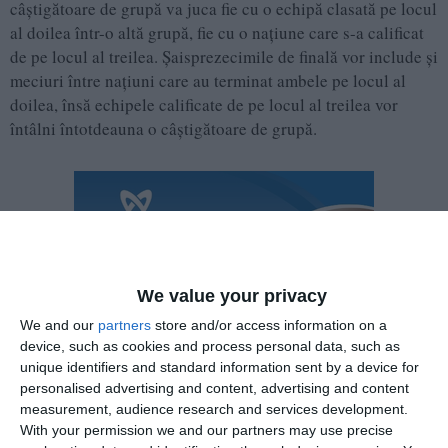
câștigătoare de grupă va juca fie cu o echipă clasată pe locul
al doilea într-o altă grupă, fie cu o națiune care s-a calificat
de pe locul al treilea. Șaisprezecimile de finală vor include și
meciuri între națiuni care au terminat ambele pe locul al
doilea, însă echipele calificate de pe locul al treilea vor
întâlni întotdeauna o câștigătoare de grupă.
We value your privacy
We and our
partners
store and/or access information on a
device, such as cookies and process personal data, such as
unique identifiers and standard information sent by a device for
personalised advertising and content, advertising and content
measurement, audience research and services development.
With your permission we and our partners may use precise