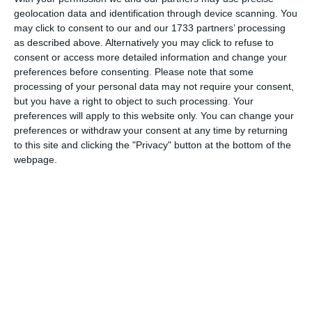
Posteaza comentariul
geolocation data and identification through device scanning. You
may click to consent to our and our 1733 partners’ processing
as described above. Alternatively you may click to refuse to
consent or access more detailed information and change your
preferences before consenting.
Please note that some
processing of your personal data may not require your consent,
ARTICOLE ASEMANATOARE
but you have a right to object to such processing. Your
preferences will apply to this website only. You can change your
preferences or withdraw your consent at any time by returning
to this site and clicking the "Privacy" button at the bottom of the
webpage.
319
08 Aug, 2026 12:30
Știri Constanța
UPDATE. Linia 102, deviată temporar în Faleză Nord. Ce spun
reprezentanții CT BUS