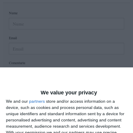
Nume
Email
Comentariu
Am citit si sunt de acord cu
regulile de postare
.
We value your privacy
We and our
partners
store and/or access information on a
Acest formular colectează numele, e-mailul şi conținutul mesajului, astfel încât
device, such as cookies and process personal data, such as
să putem urmări comentariile tale pe site. Nu vom folosi datele tale în alt scop.
unique identifiers and standard information sent by a device for
Pentru mai multe informaţii, consultă politica noastră de confidenţialitate, unde vei
personalised advertising and content, advertising and content
primi mai multe privind informaţii despre cum și de ce stocăm datele tale.
measurement, audience research and services development.
With your permission we and our partners may use precise