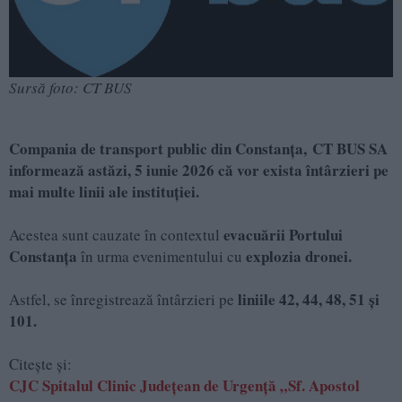
Sursă foto: CT BUS
Compania de transport public din Constanța, CT BUS SA
informează astăzi, 5 iunie 2026 că vor exista întârzieri pe
mai multe linii ale instituției.
evacuării Portului
Acestea sunt cauzate în contextul
Constanța
explozia dronei.
în urma evenimentului cu
liniile 42, 44, 48, 51 și
Astfel, se înregistrează întârzieri pe
101.
Citește și:
CJC Spitalul Clinic Județean de Urgență „Sf. Apostol