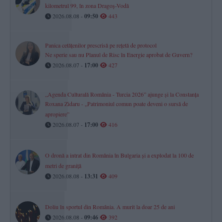
kilometrul 99, în zona Dragoș-Vodă
2026.08.08 -
09:50
443
Panica cetățenilor prescrisă pe rețetă de protocol
Ne sperie sau nu Planul de Risc în Energie aprobat de Guvern?
2026.08.07 -
17:00
427
„Agenda Culturală România - Turcia 2026” ajunge și la Constanța
Roxana Zidaru - „Patrimoniul comun poate deveni o sursă de
apropiere”
2026.08.07 -
17:00
416
O dronă a intrat din România în Bulgaria și a explodat la 100 de
metri de graniță
2026.08.08 -
13:31
409
Doliu în sportul din România. A murit la doar 25 de ani
2026.08.08 -
09:46
392