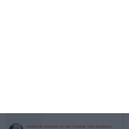
Răzbunare periculoasă din gelozie la Limanu
Un bărbat, condamnat la 3 ani și 6 luni de închisoare după ce a
incendiat camera tehnică a fostei soacre
2026.08.07 -
17:00
514
Clubul Sportiv Axiopolis Cernavodă lansează o licitație de aproape
800.000 de lei pentru a contracta o firmă de curățenie
(DOCUMENTE)
2026.08.07 -
17:00
492
Power Gym Constanța
Campionii - suflete pereche Elena Novac și Silviu Andrei Grigoriu
vor avea un băiețel! „Te așteptăm cu toată dragostea!“ (GALERIE
FOTO + VIDEO)
2026.08.08 -
12:00
470
Accident pe Autostrada A2, spre Constanța. Trafic îngreunat la