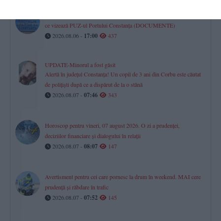
CN APM pune la bătaie peste 1,5 milioane lei pentru un contract
ce vizează PUZ-ul Portului Constanța (DOCUMENTE)
2026.08.06 -
17:00
437
UPDATE-Minorul a fost găsit
Alertă în județul Constanța! Un copil de 3 ani din Corbu este căutat
de polițiști după ce a dispărut de la o stână
2026.08.07 -
07:46
343
Horoscop pentru vineri, 07 august 2026. O zi a prudenței,
deciziilor financiare și dialogului în relații
2026.08.07 -
08:07
147
Avertisment pentru cei care pornesc la drum în weekend. MAI cere
prudență și răbdare în trafic
2026.08.07 -
07:52
145