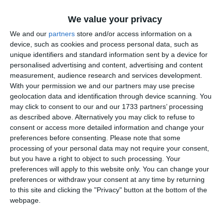
strada Horia Grigorescu, ruta ocolitoare va fi pe strada A.D.
Xenopol – strada Prislop – strada Horia Grigorescu și în
We value your privacy
sensul opus pe strada Horia Grigorescu - strada Topoloveni -
We and our
partners
store and/or access information on a
strada A.D. Xenopol;
device, such as cookies and process personal data, such as
- pentru tronsonul cuprins între strada Operei și strada
unique identifiers and standard information sent by a device for
Eduard Caudella, ruta ocolitoare va fi în dublu sens pe
personalised advertising and content, advertising and content
strada Operei – strada Mihai Jora – strada Eduard Caudella.
measurement, audience research and services development.
With your permission we and our partners may use precise
geolocation data and identification through device scanning. You
may click to consent to our and our 1733 partners’ processing
as described above. Alternatively you may click to refuse to
consent or access more detailed information and change your
preferences before consenting.
Please note that some
În paralel se lucrează și la trotuarele care sunt
processing of your personal data may not require your consent,
recondiționate complet, se înlocuiesc bordurile și se
but you have a right to object to such processing. Your
montează pavele autoblocante pe strat de nisip. Sub
preferences will apply to this website only. You can change your
infrastuctura pietonală vor fi coborâte toate cablurile
preferences or withdraw your consent at any time by returning
aeriene actuale, iar sistemul de iluminat public va fi înlocuit
to this site and clicking the "Privacy" button at the bottom of the
cu unul nou. Vor fi înlocuiți stâlpii actuali folosiți pentru
webpage.
iluminatul stradal cu stâlpi noi, echipați cu corpuri de