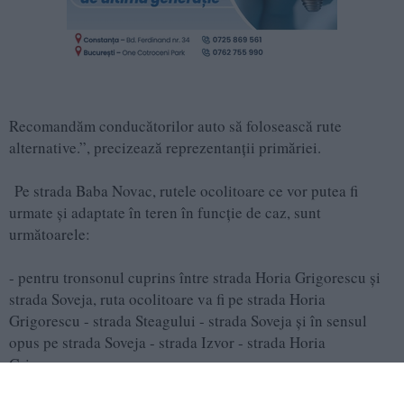
Recomandăm conducătorilor auto să folosească rute
alternative.”, precizează reprezentanții primăriei.
Pe strada Baba Novac, rutele ocolitoare ce vor putea fi
urmate și adaptate în teren în funcție de caz, sunt
următoarele:
- pentru tronsonul cuprins între strada Horia Grigorescu și
strada Soveja, ruta ocolitoare va fi pe strada Horia
Grigorescu - strada Steagului - strada Soveja și în sensul
opus pe strada Soveja - strada Izvor - strada Horia
Grigorescu;
- pentru tronsonul cuprins între strada A.D. Xenopol și