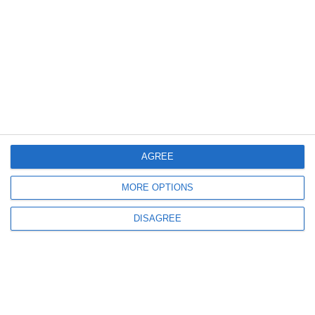
348
06 Aug, 2026 11:31
Cumpărări directe
Marmara Construct SRL repară treptele și zonele pietonale din Năvodari.
AGREE
Iată ce valoare are contractul acordat de Serviciul Public Urban Integrat!
(DOCUMENT)
MORE OPTIONS
DISAGREE
268
06 Aug, 2026 10:38