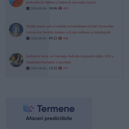
portocaliu de căldură și furtuni în mai multe regiuni
2026.08.06 -
10:06
409
Tradiții pentru spor și sănătate la Schimbarea la Față! Dacă astăzi
vremea este însorită, toamna va fi una roditoare și îmbelșugată
2026.08.06 -
09:22
408
Ședință de lucru, la Constanța, dedicată organizării ediției 2026 a
Săptămânii Europene a Sportului
2026.08.06 -
13:22
397