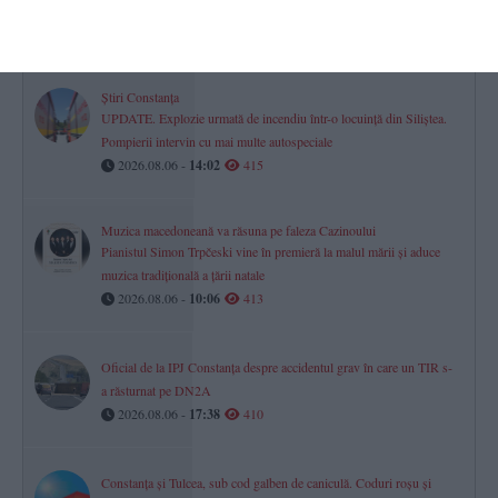
„Vei rămâne mereu parte din echipa noastră!“ (GALERIE FOTO)
2026.08.06 -
17:00
430
Știri Constanța
UPDATE. Explozie urmată de incendiu într-o locuință din Siliștea.
Pompierii intervin cu mai multe autospeciale
2026.08.06 -
14:02
415
Muzica macedoneană va răsuna pe faleza Cazinoului
Pianistul Simon Trpčeski vine în premieră la malul mării și aduce
muzica tradițională a țării natale
2026.08.06 -
10:06
413
Oficial de la IPJ Constanța despre accidentul grav în care un TIR s-
a răsturnat pe DN2A
2026.08.06 -
17:38
410
Constanța și Tulcea, sub cod galben de caniculă. Coduri roșu și