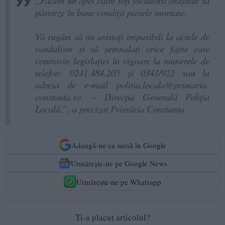
„Facem un apel către toți locuitorii orașului să
păstreze în bune condiții piesele montate.
Vă rugăm să nu asistați impasibili la actele de
vandalism și să semnalați orice fapte care
contravin legislației în vigoare la numerele de
telefon: 0241.484.205 și 0341/922 sau la
adresa de e-mail politia.locala@primaria-
constanta.ro. – Direcția Generală Poliția
Locală.”, a precizat Primăria Constanța.
Adaugă-ne ca sursă în Google
Urmărește-ne pe Google News
Urmărește-ne pe Whatsapp
Ti-a placut articolul?