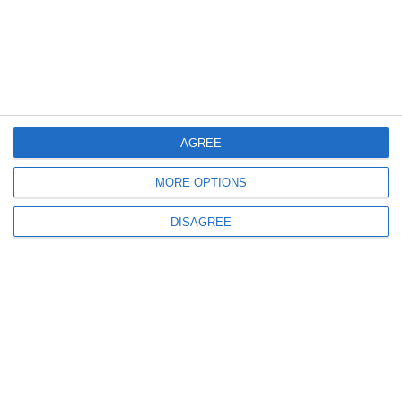
814
05 Aug, 2026 14:05
Atenție, locuitori din Medgidia! Lucrările la rețeaua de apă durează mai mult
Restricțiile rămân valabile până la ora 24.00
AGREE
MORE OPTIONS
DISAGREE
359
05 Aug, 2026 14:00
Primăria Mihail Kogălniceanu a contractat servicii de proiectare pentru un
nou imobil administrativ (DOCUMENTE)
ULTIMELE ARTICOLE DIN ACEEASI CATEGORIE