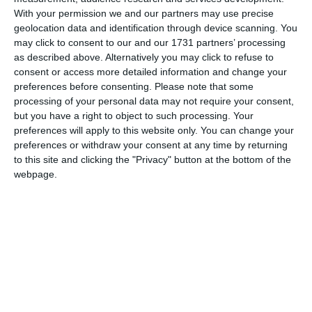
With your permission we and our partners may use precise
geolocation data and identification through device scanning. You
Am citit si sunt de acord cu
regulile de postare
.
may click to consent to our and our 1731 partners’ processing
Acest formular colectează numele, e-mailul şi conținutul mesajului, astfel încât
as described above. Alternatively you may click to refuse to
consent or access more detailed information and change your
să putem urmări comentariile tale pe site. Nu vom folosi datele tale în alt scop.
preferences before consenting.
Please note that some
Pentru mai multe informaţii, consultă politica noastră de confidenţialitate, unde vei
processing of your personal data may not require your consent,
primi mai multe privind informaţii despre cum și de ce stocăm datele tale.
but you have a right to object to such processing. Your
preferences will apply to this website only. You can change your
Posteaza comentariul
preferences or withdraw your consent at any time by returning
to this site and clicking the "Privacy" button at the bottom of the
webpage.
ARTICOLE ASEMANATOARE