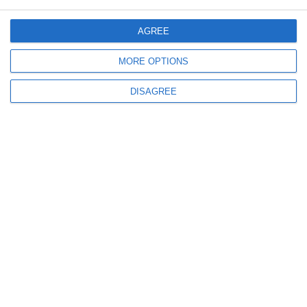
ce
AGREE
MORE OPTIONS
DISAGREE
438
28 Jul, 2026 15:20
Consiliul Concurenței a câștigat procesul cu Țiriac Leasing IFN SA
373
22 Jul, 2026 13:53
Tranzacţia prin care SNGN Romgaz S.A. intenționează să preia activele și