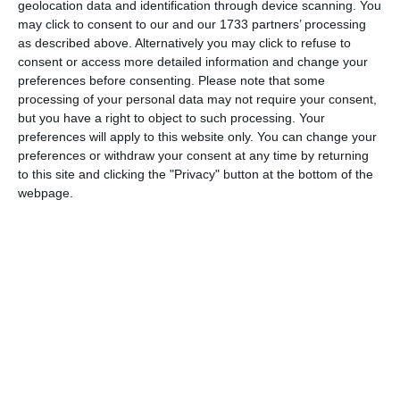
a supravegheat punerea în acord a contractelor dintre
geolocation data and identification through device scanning. You
producători și retaileri cu legea menționată. În prezent,
may click to consent to our and our 1733 partners’ processing
as described above. Alternatively you may click to refuse to
Consiliul Concurenței derulează o analiză cu privire la
consent or access more detailed information and change your
impactul aplicării legii și a trimis o serie de chestionare
preferences before consenting.
Please note that some
pentru a identifica problemele cu care se confruntă
processing of your personal data may not require your consent,
producătorii sau furnizorii în relațiile cu retailerii.
but you have a right to object to such processing. Your
preferences will apply to this website only. You can change your
Despre Profi Rom Food SRL
preferences or withdraw your consent at any time by returning
to this site and clicking the "Privacy" button at the bottom of the
webpage.
Înființată în anul 1999, firma are sediul social pe Aleea
Amicitiei, Nr. 1, Timișoara și se ocupă de comerțul cu
amănuntul în magazine nespecializate, cu vânzare
predominantă de produse alimentare, băuturi și tutun,
potrivit termene.ro.
MEP Retail Luxco SARL din Luxemburg
este acționar
Beyens Alain Henri,
unic. Administratorii companiei sunt:
Bica Hioara Andrei, Bouchut Pierre Bruno Charles,
Costinaș Călin Olimpiu, Dragicevic Aleksandar, Pacton