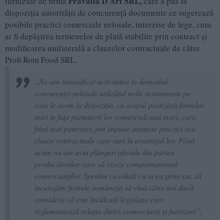
Prăvălia D Art SRL,
furnizate de firma
care a pus la
dispoziția autorității de concurență documente ce sugerează
posibile practici comerciale neloiale, interzise de lege, cum
ar fi depășirea termenelor de plată stabilite prin contract și
modificarea unilaterală a clauzelor contractuale de către
Profi Rom Food SRL.
„Ne-am intensificat activitatea în domeniul
concurenței neloiale utilizând noile instrumente pe
care le avem la dispoziție, cu scopul protejării firmelor
mici în fața partenerii lor comerciali mai mari, care,
fiind mai puternici, pot impune anumite practici sau
clauze contractuale care sunt în avantajul lor. Până
acum nu am avut plângeri oficiale din partea
producătorilor care să vizeze comportamentul
comercianților. Sperăm ca odată cu acest prim caz să
încurajăm firmele românești să vină către noi dacă
consideră că este încălcată legislația care
reglementează relația dintre comercianți și furnizori”,