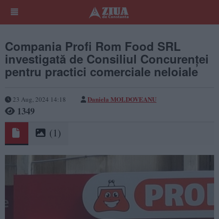
Compania Profi Rom Food SRL
investigată de Consiliul Concurenței
pentru practici comerciale neloiale
Daniela MOLDOVEANU
23 Aug, 2024 14:18
1349
(1)