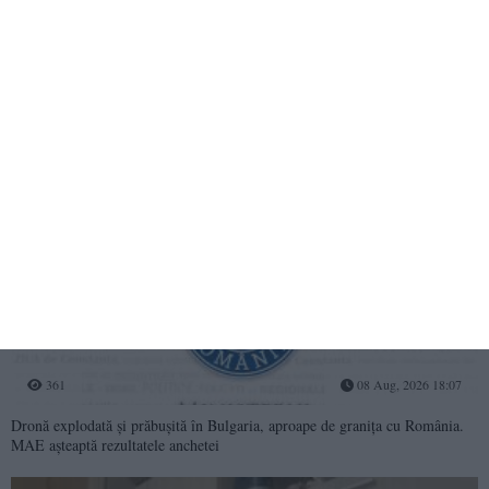
306
08 Aug, 2026 18:35
Razii în Vama Veche și Constanța! Amenzi de peste 19.000 de lei și două
certificate de înmatriculare retrase
361
08 Aug, 2026 18:07
Dronă explodată și prăbușită în Bulgaria, aproape de granița cu România.
MAE așteaptă rezultatele anchetei