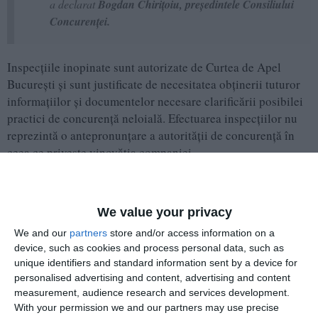
a declarat
Bogdan Chirițoiu, președintele Consiliului
Concurenței.
Inspecțiile inopinate sunt autorizate de Curtea de Apel
București și sunt justificate de necesitatea obținerii tuturor
informațiilor și documentelor necesare clarificării posibilei
practici de concurență neloială. Efectuarea inspecțiilor nu
reprezintă o antepronunțare a autorității de concurență în
ceea ce privește vinovăția companiei.
Conform legislației, în situația în care se constată încălcări
Consiliul Concurenței
ale practicilor comerciale loiale,
We value your privacy
poate sancționa cu amendă de până la 600.000 de lei și
We and our
partners
store and/or access information on a
poate interzice anumite practici comerciale.
device, such as cookies and process personal data, such as
unique identifiers and standard information sent by a device for
De la intrarea în vigoare a Legii 81/2022 privind practicile
personalised advertising and content, advertising and content
comerciale neloiale dintre întreprinderi în cadrul lanțului de
measurement, audience research and services development.
aprovizionare agricol și alimentar, autoritatea de concurență
With your permission we and our partners may use precise