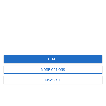
606
02 Oct, 2025 09:42
Vreme severă. Transalpina se închide din nou!
AGREE
MORE OPTIONS
760
21 Sep, 2025 08:20
DISAGREE
Centrul INFOTRAFIC
Trafic restricționat pe Transalpina, între Novaci și Rânca, pentru o
competiție auto