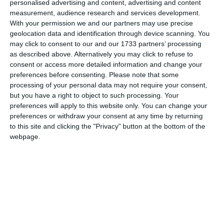
personalised advertising and content, advertising and content
Comentariu
measurement, audience research and services development.
With your permission we and our partners may use precise
geolocation data and identification through device scanning. You
may click to consent to our and our 1733 partners’ processing
as described above. Alternatively you may click to refuse to
Am citit si sunt de acord cu
regulile de postare
.
consent or access more detailed information and change your
preferences before consenting.
Please note that some
Acest formular colectează numele, e-mailul şi conținutul mesajului, astfel încât
processing of your personal data may not require your consent,
să putem urmări comentariile tale pe site. Nu vom folosi datele tale în alt scop.
but you have a right to object to such processing. Your
Pentru mai multe informaţii, consultă politica noastră de confidenţialitate, unde vei
preferences will apply to this website only. You can change your
primi mai multe privind informaţii despre cum și de ce stocăm datele tale.
preferences or withdraw your consent at any time by returning
to this site and clicking the "Privacy" button at the bottom of the
Posteaza comentariul
webpage.
ARTICOLE ASEMANATOARE