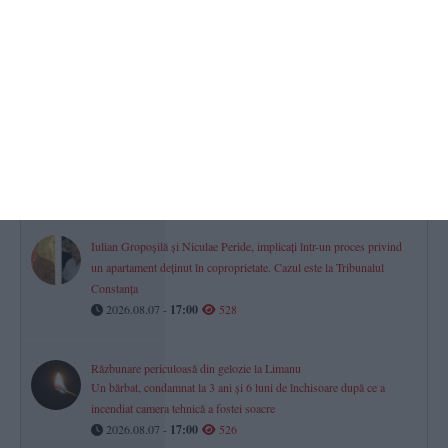
Pescuitul ilegal, în vizorul Poliției. Aproape 4.000 de controale și
peste 1.000 de amenzi
2026.08.08 -
14:00
551
Două legende ale Farul Constanța, implicate la CS Constructorul
Constanța. Un nou amical câștigat (GALERIE FOTO)
2026.08.08 -
14:33
551
Iulian Gropoșilă și Niculae Peride, implicați într-un proces privind
un apartament deținut în coproprietate. Cazul este la Tribunalul
Constanța
2026.08.07 -
17:00
528
Răzbunare periculoasă din gelozie la Limanu
Un bărbat, condamnat la 3 ani și 6 luni de închisoare după ce a
incendiat camera tehnică a fostei soacre
2026.08.07 -
17:00
526