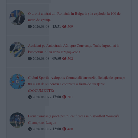
O dronă a intrat din România în Bulgaria și a explodat la 100 de
metri de graniță
2026.08.08 -
13:31
509
Accident pe Autostrada A2, spre Constanța. Trafic îngreunat la
kilometrul 99, în zona Dragoș-Vodă
2026.08.08 -
09:50
502
Clubul Sportiv Axiopolis Cernavodă lansează o licitație de aproape
800.000 de lei pentru a contracta o firmă de curățenie
(DOCUMENTE)
2026.08.07 -
17:00
501
Farul Constanța joacă pentru calificarea în play-off-ul Womenʼs
Champions League
2026.08.08 -
12:00
460