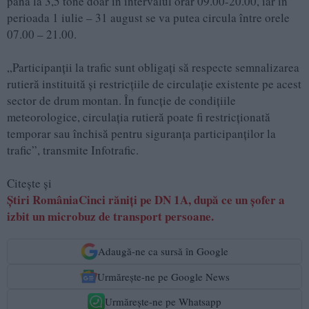
până la 3,5 tone doar în intervalul orar 09.00-20.00, iar în
perioada 1 iulie – 31 august se va putea circula între orele
07.00 – 21.00.
„Participanții la trafic sunt obligați să respecte semnalizarea
rutieră instituită și restricțiile de circulație existente pe acest
sector de drum montan. În funcție de condițiile
meteorologice, circulația rutieră poate fi restricționată
temporar sau închisă pentru siguranța participanților la
trafic”, transmite Infotrafic.
Citește și
Știri RomâniaCinci răniți pe DN 1A, după ce un șofer a
izbit un microbuz de transport persoane.
Adaugă-ne ca sursă în Google
Urmărește-ne pe Google News
Urmărește-ne pe Whatsapp