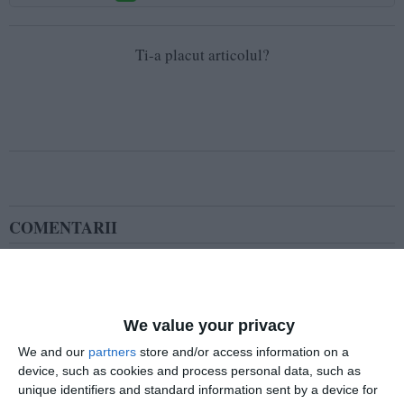
Ti-a placut articolul?
COMENTARII
Nume
We value your privacy
Email
We and our
partners
store and/or access information on a
device, such as cookies and process personal data, such as
unique identifiers and standard information sent by a device for