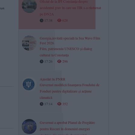
Oficial de la IPJ Constanța despre
accidentul grav în care un TIR s-a răsturnat
pe DN2A
17:38
628
Georgia,invitată specială la Sea Wave Film
Fest 2026
Film, patrimoniu UNESCO și dialog
cultural la Constanța
17:26
296
Ajustări în PNRR
Guvernul modifică finanțarea Fondului de
Fonduri pentru digitalizare și acțiune
climatică
17:14
352
Guvernul a aprobat Planul de Pregătire
pentru Riscuri în domeniul energiei