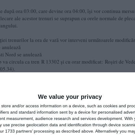
ție după ora 03:00, care devine ora 04:00, își vor continua mers
e plecare ale acestor trenuri se suprapun cu orele normale de plec
rangului.
ției trenurilor la ora de vară vor interveni următoarele modific
e anulează
ti Nord se anulează
va circula ca tren R 13302 și cu orar modificat: Roșiri de Vede
 05.34).
ra de vară se face în aceeaşi zi de duminică, 31 martie 2024, într
 circula după graficele din mersul de tren în vigoare, a mai puncta
We value your privacy
store and/or access information on a device, such as cookies and pro
ifiers and standard information sent by a device for personalised adver
.
tent measurement, audience research and services development.
With 
t publicate pe www.cfrcalatori.ro la secțiunea INFORMAȚII
 use precise geolocation data and identification through device scanni
ormatii-telefonice/
ur 1733 partners’ processing as described above. Alternatively you may 