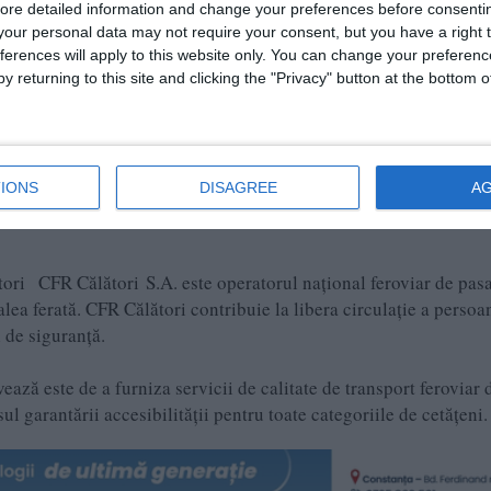
latori.ro/ro-RO/Itineraries), introduceţi numărul exact al trenul
ore detailed information and change your preferences before consenti
ineţi informaţii în timp real despre opriri, întârzieri, minutele d
our personal data may not require your consent, but you have a right t
ferences will apply to this website only. You can change your preferen
t de sosire.
y returning to this site and clicking the "Privacy" button at the bottom
nale și actualizate permanent camerele web din gările Bucureșt
ova, Brașov, Iași, Cluj Napoca și Constanța care indică ora de
fic intern.
IONS
DISAGREE
A
tori CFR Călători S.A. este operatorul naţional feroviar de pas
lea ferată. CFR Călători contribuie la libera circulaţie a persoa
i de siguranță.
ă este de a furniza servicii de calitate de transport feroviar 
l garantării accesibilității pentru toate categoriile de cetăţeni.