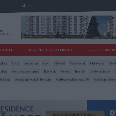
R!
IRTUALĂ
tii
UTILE
Stiinta,
CULTURA SI TEHNICA
Sanatate
SI LIFEST
litate
Social
Invatamant
Sport
Editorial
Fotoreportaj
Stiri externe
Sonda
biliare
Constanteanul suparat
Economic
Cultura
Interviu
Insolventa firme
D
EsteBine
Alegeri electorale în România
#sărbătoreşteDobrogea150
#sărbătoreşteDob