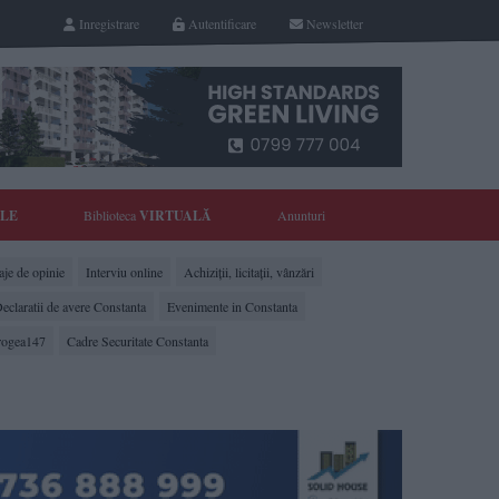
Inregistrare
Autentificare
Newsletter
YLE
Biblioteca
VIRTUALĂ
Anunturi
je de opinie
Interviu online
Achiziții, licitații, vânzări
eclaratii de avere Constanta
Evenimente in Constanta
rogea147
Cadre Securitate Constanta