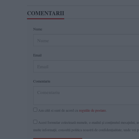
COMENTARII
Nume
Email
Comentariu
Am citit si sunt de acord cu
regulile de postare
.
Acest formular colectează numele, e-mailul şi conținutul mesajului, ast
multe informaţii, consultă politica noastră de confidenţialitate, unde vei 