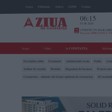
Acasa
Publicitate
Arhiva
GDPR
Contact
06:15
07 08 2026
CITESTE UN ZIAR LIBE
Deschide BIBLIOTECA V
Acasa
Video
In
CONSTANTA
Informa
Deschidere editie
Eveniment
Administratie locala
Politic
Actua
Sedinte de consiliu
Monden
Magazinul de business
Proiecte imo
Coronavirus - ultimele stiri despre epidemia de coronavirus
#Constanta