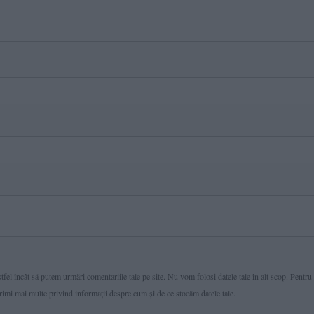
fel încât să putem urmări comentariile tale pe site. Nu vom folosi datele tale în alt scop. Pentru
primi mai multe privind informaţii despre cum și de ce stocăm datele tale.