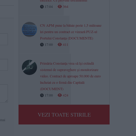
electrice. Ce prevede documentul
17:04
364
CN APM pune la bătaie peste 1,5 milioane
lei pentru un contract ce vizează PUZ-ul
Portului Constanța (DOCUMENTE)
17:00
411
Primăria Constanța vrea să își extindă
sistemul de supraveghere și monitorizare
video. Contract de aproape 50.000 de euro
încheiat cu o firmă din Capitală
(DOCUMENT)
17:00
424
VEZI TOATE STIRILE
 mai