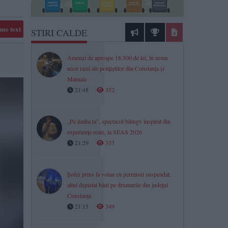
me text
STIRI CALDE
Amenzi de aproape 18.500 de lei, în urma
unor razii ale polițiștilor din Constanța și
Mamaia
21:48
352
„Pe limba ta”, spectacol bilingv inspirat din
experiențe reale, la SEAS 2026
21:29
333
Șofer prins la volan cu permisul suspendat,
altul depistat băut pe drumurile din județul
Constanța
21:15
349