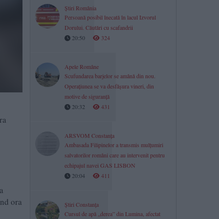
Știri România
Persoană posibil înecată în lacul Izvorul
Dorului. Căutări cu scafandrii
20:50
324
Apele Române
Scufundarea barjelor se amână din nou.
Operațiunea se va desfășura vineri, din
motive de siguranță
20:32
431
ra
ARSVOM Constanța
Ambasada Filipinelor a transmis mulțumiri
salvatorilor români care au intervenit pentru
echipajul navei GAS LISBON
20:04
411
ra
ând ora
Știri Constanța
Cursul de apă „derea” din Lumina, afectat