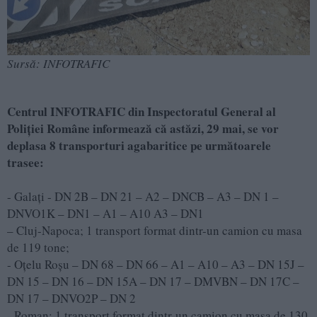
Sursă: INFOTRAFIC
Centrul INFOTRAFIC din Inspectoratul General al
Poliției Române informează că astăzi, 29 mai, se vor
deplasa 8 transporturi agabaritice pe următoarele
trasee:
- Galați - DN 2B – DN 21 – A2 – DNCB – A3 – DN 1 –
DNVO1K – DN1 – A1 – A10 A3 – DN1
– Cluj-Napoca; 1 transport format dintr-un camion cu masa
de 119 tone;
- Oțelu Roșu – DN 68 – DN 66 – A1 – A10 – A3 – DN 15J –
DN 15 – DN 16 – DN 15A – DN 17 – DMVBN – DN 17C –
DN 17 – DNVO2P – DN 2
- Roman; 1 transport format dintr-un camion cu masa de 130