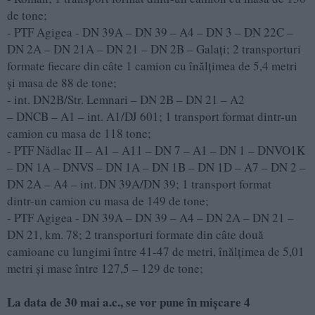
de tone;
- PTF Agigea - DN 39A – DN 39 – A4 – DN 3 – DN 22C –
DN 2A – DN 21A – DN 21 – DN 2B – Galați; 2 transporturi
formate fiecare din câte 1 camion cu înălțimea de 5,4 metri
și masa de 88 de tone;
- int. DN2B/Str. Lemnari – DN 2B – DN 21 – A2
– DNCB – A1 – int. A1/DJ 601; 1 transport format dintr-un
camion cu masa de 118 tone;
- PTF Nădlac II – A1 – A11 – DN 7 – A1 – DN 1 – DNVO1K
– DN 1A – DNVS – DN 1A – DN 1B – DN 1D – A7 – DN 2 –
DN 2A – A4 – int. DN 39A/DN 39; 1 transport format
dintr-un camion cu masa de 149 de tone;
- PTF Agigea - DN 39A – DN 39 – A4 – DN 2A – DN 21 –
DN 21, km. 78; 2 transporturi formate din câte două
camioane cu lungimi între 41-47 de metri, înălțimea de 5,01
metri și mase între 127,5 – 129 de tone;
La data de 30 mai a.c., se vor pune în mișcare 4