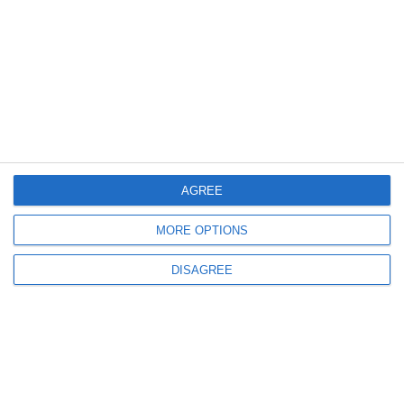
484
27 Jul, 2026 16:39
Atenție șoferi! Două transporturi agabaritice vor circula pe drumuri din
județul Constanța
AGREE
MORE OPTIONS
DISAGREE
405
25 Jul, 2026 08:23
Centrul INFOTRAFIC
Transporturi agabaritice pe raza județului Constanța