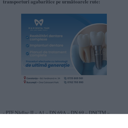
transporturi agabaritice pe următoarele rute:
- PTF Nădlac II – A1 – DN 69A – DN 69 – DNCTM –
Timișoara; începând cu ora 02.00, 1 transport format dintr-
un camion cu masa de 118 tone;