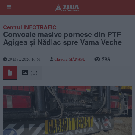
Centrul INFOTRAFIC
Convoaie masive pornesc din PTF
Agigea și Nădlac spre Vama Veche
598
Claudia MĂNASE
29 May, 2026 16:51
(1)