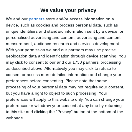
- PTF Nădlac II – A1 – A6 – DNVLU – DN6 - DNVOCS –
We value your privacy
DN 6 – DN 66 – DN 6 – DN 65F – DEX 12 – A1 – DNCB –
A2 – DN 21 – DN 2A
We and our
partners
store and/or access information on a
device, such as cookies and process personal data, such as
– A4 – DN 39 – PTF Vama Veche; începând cu ora 22.00, 1
unique identifiers and standard information sent by a device for
transport format dintr-un camion cu masa de 112 tone;
personalised advertising and content, advertising and content
- PTF Agigea - DN 39A – DN 39 – A4 – DN 3 – DN 22C –
measurement, audience research and services development.
DN 2A – DN 21A – loc. Murgeanca; începând cu ora 22.00,
With your permission we and our partners may use precise
1 transport format din trei camioane cu înălțimea de 5,2
geolocation data and identification through device scanning. You
metri și mase cuprinse între 106,75 – 119,4 tone;
may click to consent to our and our 1733 partners’ processing
- PTF Nădlac II – A1 – A6 – DNVLU – DN6 - DNVOCS –
as described above. Alternatively you may click to refuse to
consent or access more detailed information and change your
DN 6 – DNCDTS – int. DNCDTS/DJ 607A; 1 transport
preferences before consenting.
Please note that some
format dintr-un camion cu masa de 106 tone;
processing of your personal data may not require your consent,
but you have a right to object to such processing. Your
Transporturile vor fi însoțite de echipaje de poliție rutieră,
preferences will apply to this website only. You can change your
potrivit INFOTRAFIC.
preferences or withdraw your consent at any time by returning
to this site and clicking the "Privacy" button at the bottom of the
webpage.
Adaugă-ne ca sursă în Google