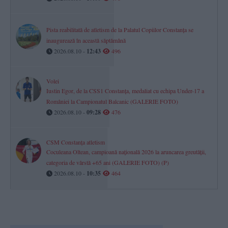
Pista reabilitată de atletism de la Palatul Copiilor Constanța se
inaugurează în această săptămână
2026.08.10 -
12:43
496
Volei
Iustin Egor, de la CSS1 Constanța, medaliat cu echipa Under-17 a
României la Campionatul Balcanic (GALERIE FOTO)
2026.08.10 -
09:28
476
CSM Constanța atletism
Coculeana Oltean, campioană națională 2026 la aruncarea greutății,
categoria de vârstă +65 ani (GALERIE FOTO) (P)
2026.08.10 -
10:35
464