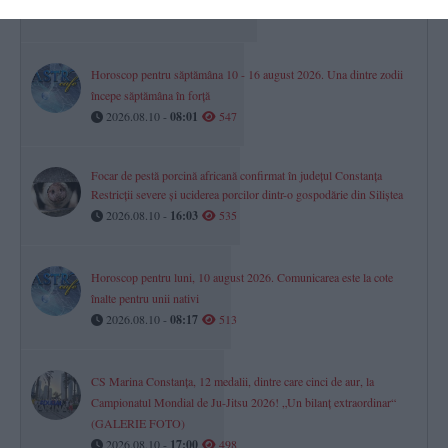
2026.08.10 -
13:48
579
Horoscop pentru săptămâna 10 - 16 august 2026. Una dintre zodii
începe săptămâna în forță
2026.08.10 -
08:01
547
Focar de pestă porcină africană confirmat în județul Constanța
Restricții severe și uciderea porcilor dintr-o gospodărie din Siliștea
2026.08.10 -
16:03
535
Horoscop pentru luni, 10 august 2026. Comunicarea este la cote
înalte pentru unii nativi
2026.08.10 -
08:17
513
CS Marina Constanța, 12 medalii, dintre care cinci de aur, la
Campionatul Mondial de Ju-Jitsu 2026! „Un bilanț extraordinar“
(GALERIE FOTO)
2026.08.10 -
17:00
498