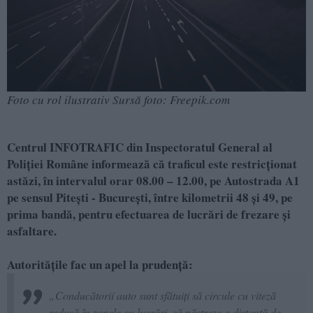
Foto cu rol ilustrativ Sursă foto: Freepik.com
Centrul INFOTRAFIC din Inspectoratul General al
Poliției Române informează că traficul este restricționat
astăzi, în intervalul orar 08.00 – 12.00, pe Autostrada A1
pe sensul Pitești - București, între kilometrii 48 și 49, pe
prima bandă, pentru efectuarea de lucrări de frezare și
asfaltare.
Autoritățile fac un apel la prudență​:
„Conducătorii auto sunt sfătuiți să circule cu viteză
redusă în zonele cu lucrări, să păstreze o distanță de