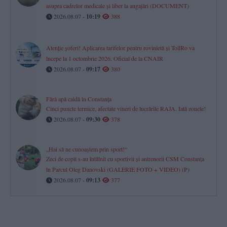
asupra cadrelor medicale și liber la angajări (DOCUMENT)
2026.08.07 -
10:19
388
Atenție șoferi! Aplicarea tarifelor pentru rovinietă și TollRo va
începe la 1 octombrie 2026. Oficial de la CNAIR
2026.08.07 -
09:17
380
Fără apă caldă în Constanța
Cinci puncte termice, afectate vineri de lucrările RAJA. Iată zonele!
2026.08.07 -
09:30
378
„Hai să ne cunoaștem prin sport!“
Zeci de copii s-au întâlnit cu sportivii și antrenorii CSM Constanța
în Parcul Oleg Danovski (GALERIE FOTO + VIDEO) (P)
2026.08.07 -
09:13
377