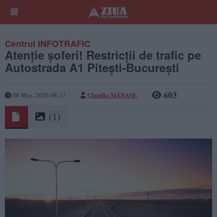
Centrul INFOTRAFIC
Atenție șoferi! Restricții de trafic pe
Autostrada A1 Pitești-București
603
Claudia MĂNASE
08 May, 2026 08:17
(1)