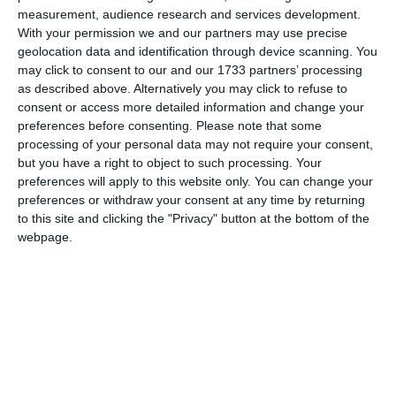
measurement, audience research and services development.
With your permission we and our partners may use precise
geolocation data and identification through device scanning. You
may click to consent to our and our 1733 partners’ processing
Am citit si sunt de acord cu
regulile de postare
.
as described above. Alternatively you may click to refuse to
consent or access more detailed information and change your
Acest formular colectează numele, e-mailul şi conținutul mesajului, astfel încât
preferences before consenting.
Please note that some
să putem urmări comentariile tale pe site. Nu vom folosi datele tale în alt scop.
processing of your personal data may not require your consent,
Pentru mai multe informaţii, consultă politica noastră de confidenţialitate, unde vei
but you have a right to object to such processing. Your
primi mai multe privind informaţii despre cum și de ce stocăm datele tale.
preferences will apply to this website only. You can change your
preferences or withdraw your consent at any time by returning
Posteaza comentariul
to this site and clicking the "Privacy" button at the bottom of the
webpage.
ARTICOLE ASEMANATOARE