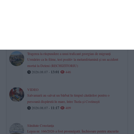
2026.08.07 -
08:07
502
CN APM pune la bătaie peste 1,5 milioane lei pentru un contract
ce vizează PUZ-ul Portului Constanța (DOCUMENTE)
2026.08.06 -
17:00
477
Tragerea la răspundere a unui traficant georgian de migranți
Urmărire ca în filme, test pozitiv la metamfetamină și un accident
mortal la Deleni (RECHIZITORIU)
2026.08.07 -
13:01
446
VIDEO
Salvamarii au salvat un bărbat în timpul căutărilor pentru o
persoană dispărută în mare, între Tuzla și Costinești
2026.08.07 -
11:17
409
Sănătate Constanța
Legea nr. 166/2026 a fost promulgată. Închisoare pentru atacurile