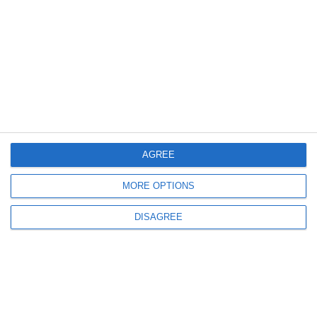
Centrul INFOTRAFIC
Patru transporturi agabaritice vor circula în această noapte, inclusiv din
Portul Agigea
AGREE
1133
02 Aug, 2026 13:44
MORE OPTIONS
Accident cu patru autoturisme pe autostrada A2 București - Constanța, în
zona Fetești. Trei persoane au fost rănite
DISAGREE
ULTIMELE ARTICOLE DIN ACEEASI CATEGORIE