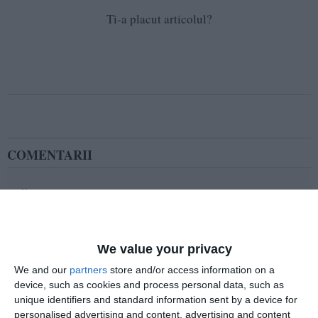
Ti-a placut articolul?
COMENTARII
Nume
We value your privacy
Email
We and our
partners
store and/or access information on a
device, such as cookies and process personal data, such as
unique identifiers and standard information sent by a device for
Comentariu
personalised advertising and content, advertising and content