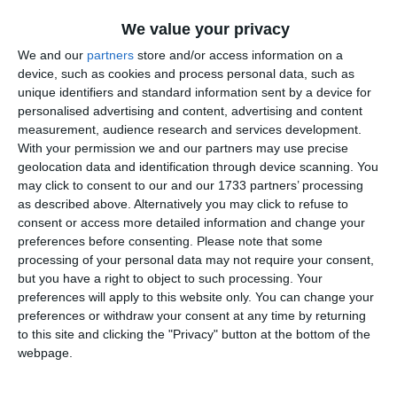
We value your privacy
We and our
partners
store and/or access information on a
Sărbătoarea Nașterii Domnului este un moment al speranței,
device, such as cookies and process personal data, such as
al regăsirii și al păcii interioare.
unique identifiers and standard information sent by a device for
personalised advertising and content, advertising and content
measurement, audience research and services development.
Vă doresc ca aceste zile să vă aducă liniște, căldură și
With your permission we and our partners may use precise
bucurie alături de cei dragi! ”, a transmis Cătălin Predoiu.
geolocation data and identification through device scanning. You
may click to consent to our and our 1733 partners’ processing
as described above. Alternatively you may click to refuse to
consent or access more detailed information and change your
Citește și
preferences before consenting.
Please note that some
processing of your personal data may not require your consent,
Ministrul Afacerilor Interne, Cătălin Predoiu, la Consiliul
but you have a right to object to such processing. Your
JAISe discută data de eliminare a controalelor la
preferences will apply to this website only. You can change your
frontieră
preferences or withdraw your consent at any time by returning
to this site and clicking the "Privacy" button at the bottom of the
webpage.