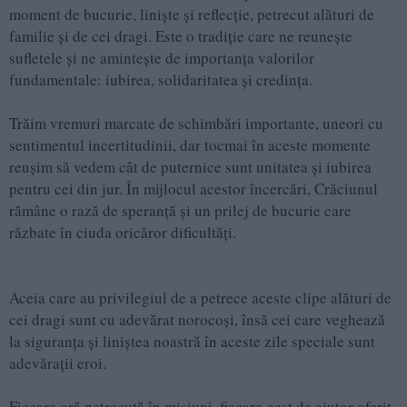
moment de bucurie, liniște și reflecție, petrecut alături de
familie și de cei dragi. Este o tradiție care ne reunește
sufletele și ne amintește de importanța valorilor
fundamentale: iubirea, solidaritatea și credința.
Trăim vremuri marcate de schimbări importante, uneori cu
sentimentul incertitudinii, dar tocmai în aceste momente
reușim să vedem cât de puternice sunt unitatea și iubirea
pentru cei din jur. În mijlocul acestor încercări, Crăciunul
rămâne o rază de speranță și un prilej de bucurie care
răzbate în ciuda oricăror dificultăți.
Aceia care au privilegiul de a petrece aceste clipe alături de
cei dragi sunt cu adevărat norocoși, însă cei care veghează
la siguranța și liniștea noastră în aceste zile speciale sunt
adevărații eroi.
Fiecare oră petrecută în misiuni, fiecare gest de ajutor oferit,