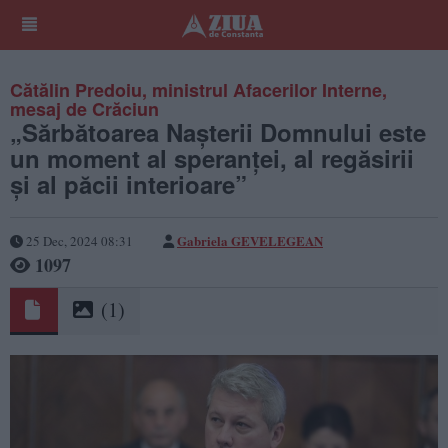
Cătălin Predoiu, ministrul Afacerilor Interne,
mesaj de Crăciun
„Sărbătoarea Nașterii Domnului este
un moment al speranței, al regăsirii
și al păcii interioare”
Gabriela GEVELEGEAN
25 Dec, 2024 08:31
1097
(1)