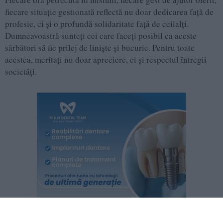
fiecare situație gestionată reflectă nu doar dedicarea față de
profesie, ci și o profundă solidaritate față de ceilalți.
Dumneavoastră sunteți cei care faceți posibil ca aceste
sărbători să fie prilej de liniște și bucurie. Pentru toate
acestea, meritați nu doar apreciere, ci și respectul întregii
societăți.