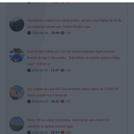
2026.08.09 -
10:21
229
Operațiune complexă în munți pentru salvarea unui bărbat de 80 de
ani rătăcit pe traseul spre Vârful Moldoveanu
2026.08.09 -
10:00
219
Ioan Ovidiu Sabău nu a fost pe deplin mulțumit după succesul
Farului în fața Csikzseredei. „Toți trebuie să suferim pentru echipa
asta!” (VIDEO)
2026.08.09 -
11:07
199
Nu scăpăm de caniculă! Noi avertizări meteo emise de ANM! Pe
litoral nopțile vor fi tropicale
2026.08.09 -
10:42
195
Peste 300 de șoferi vitezomani, depistați pe autostradă! Ce
sancțiuni au aplicat oamenii legii
2026.08.09 -
10:19
189