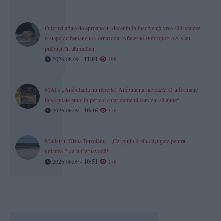
O firmă aflată de aproape un deceniu în insolvență vrea să instaleze
o stație de betoane la Cernavodă. Afacerile Dobroport SA s-au
prăbușit în ultimul an
2026.08.09 -
11:01
188
MAI - „Ambulanța nu răpește! Ambulanța salvează! O informație
falsă poate pune în pericol chiar oamenii care vin să ajute“
2026.08.09 -
10:46
178
Ministrul Diana Buzoianu - „Cel puțin 9 zile câștigate pentru
unitatea 2 de la Cernavodă!“
2026.08.09 -
10:51
178