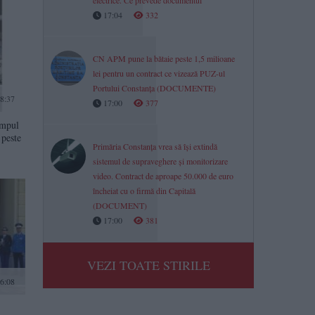
electrice. Ce prevede documentul
17:04
332
CN APM pune la bătaie peste 1,5 milioane
lei pentru un contract ce vizează PUZ-ul
Portului Constanța (DOCUMENTE)
8:37
17:00
377
impul
 peste
Primăria Constanța vrea să își extindă
sistemul de supraveghere și monitorizare
video. Contract de aproape 50.000 de euro
încheiat cu o firmă din Capitală
(DOCUMENT)
17:00
381
VEZI TOATE STIRILE
6:08