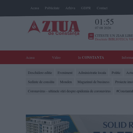
Acasa
Publicitate
Arhiva
GDPR
Contact
01:55
07 08 2026
CITESTE UN ZIAR LIBE
Deschide BIBLIOTECA V
Acasa
Video
In
CONSTANTA
Informa
Deschidere editie
Eveniment
Administratie locala
Politic
Actua
Sedinte de consiliu
Monden
Magazinul de business
Proiecte imo
Coronavirus - ultimele stiri despre epidemia de coronavirus
#Constanta