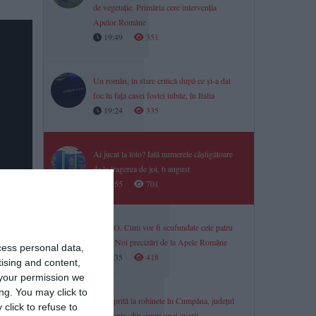
de vegetație. Primăria cere intervenția
Apelor Române
19:49
351
Un român, în stare critică după ce și-a dat
foc în fața casei fostei iubite, în Italia
19:24
335
Ai jucat la loto? Iată numerele câștigătoare
de la tragerea de joi, 6 august
18:55
701
VIDEO. Cum vor fi scufundate cele patru
barje? Noi precizări de la Apele Române
cess personal data,
18:35
418
tising and content,
your permission we
ng. You may click to
Apă oprită la robinete în Cumpăna, județul
click to refuse to
Constanța, din cauza unei avarii