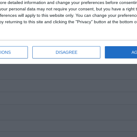
ore detailed information and change your preferences before consenti
our personal data may not require your consent, but you have a right t
ferences will apply to this website only. You can change your preferen
y returning to this site and clicking the "Privacy" button at the bottom
e pe Google News
Urmărește-ne pe Whatsapp
i-a placut articolul?
IONS
DISAGREE
A