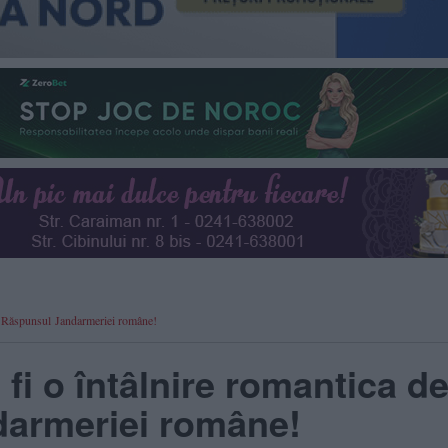
i? Răspunsul Jandarmeriei române!
i o întâlnire romantica de
armeriei române!