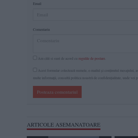
Email
Comentariu
Am citit si sunt de acord cu
regulile de postare
.
Acest formular colectează numele, e-mailul şi conținutul mesajului, ast
multe informaţii, consultă politica noastră de confidenţialitate, unde vei 
Posteaza comentariul
ARTICOLE ASEMANATOARE