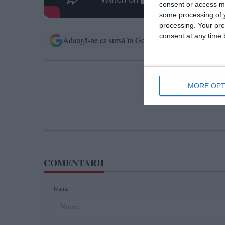
consent or access m
some processing of y
processing. Your pre
consent at any time b
Adaugă-ne ca sursă în Google
Urmărește-n
T
MORE OPT
COMENTARII
Nume