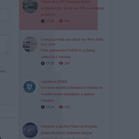
Oficial de la IPJ Constanța despre
accidentul grav în care un TIR s-a răsturnat
pe DN2A
17:38
596
Georgia,invitată specială la Sea Wave Film
Fest 2026
Film, patrimoniu UNESCO și dialog
cultural la Constanța
17:26
269
 mai
Ajustări în PNRR
Guvernul modifică finanțarea Fondului de
Fonduri pentru digitalizare și acțiune
climatică
17:14
320
Guvernul a aprobat Planul de Pregătire
pentru Riscuri în domeniul energiei