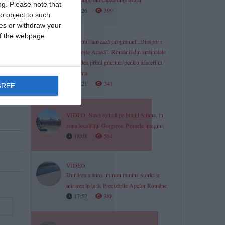
ng.
Please note that
18:26
399
o object to such
ces or withdraw your
 of the webpage.
Guvernul lansează programul „Diaspora
Investește Acasă”. Românii din străinătate
vor putea primi granturi pentru afaceri în
România
18:21
341
GREE
VIDEO. Navă eșuată pe brațul Sulina, în
zona localității Gorgova. Primele imagini
18:08
564
VIDEO
Dunărea a atins un nou minim istoric la
intrarea în țară. Precizările Apelor Române
17:52
388