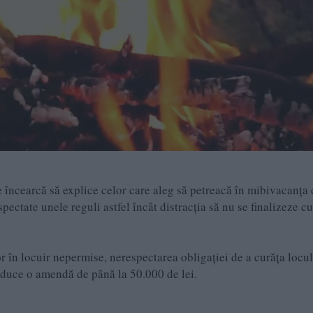
 încearcă să explice celor care aleg să petreacă în mibivacanța 
pectate unele reguli astfel încât distracția să nu se finalizeze cu
în locuir nepermise, nerespectarea obligației de a curăța locul
aduce o amendă de până la 50.000 de lei.