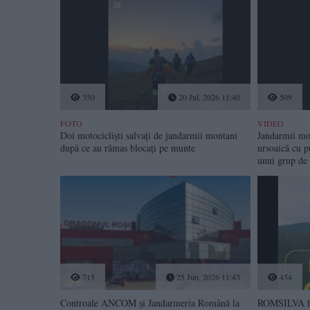
350
20 Jul, 2026 11:40
509
FOTO
VIDEO
Doi motocicliști salvați de jandarmii montani
Jandarmii mon
după ce au rămas blocați pe munte
ursoaică cu p
unui grup de 
715
25 Jun, 2026 11:43
454
Controale ANCOM și Jandarmeria Română la
ROMSILVA fac