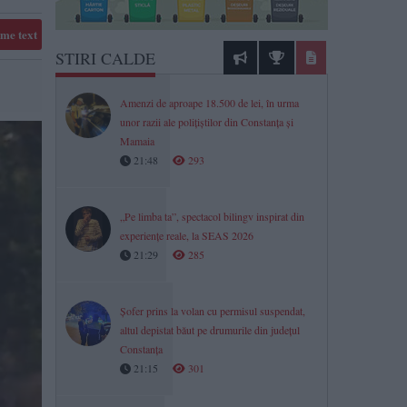
me text
STIRI CALDE
Amenzi de aproape 18.500 de lei, în urma
unor razii ale polițiștilor din Constanța și
Mamaia
21:48
293
„Pe limba ta”, spectacol bilingv inspirat din
experiențe reale, la SEAS 2026
21:29
285
Șofer prins la volan cu permisul suspendat,
altul depistat băut pe drumurile din județul
Constanța
21:15
301