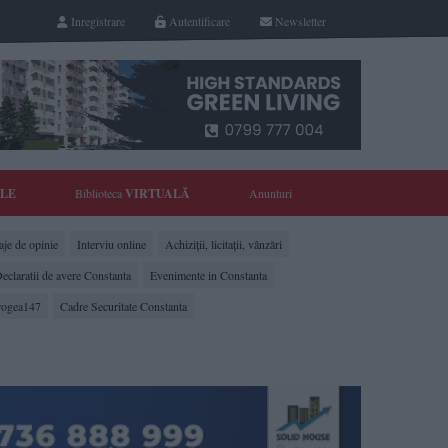
Inregistrare
Autentificare
Newsletter
YLE
Biblioteca
VIRTUALĂ
Anunturi
je de opinie
Interviu online
Achiziții, licitații, vânzări
eclaratii de avere Constanta
Evenimente in Constanta
rogea147
Cadre Securitate Constanta