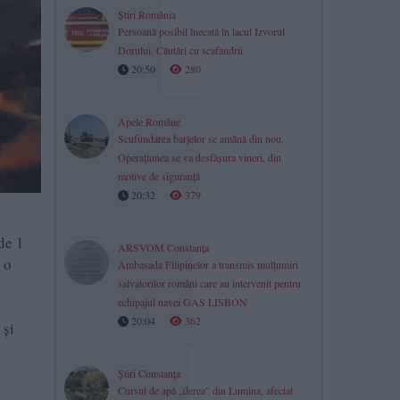
Știri România
Persoană posibil înecată în lacul Izvorul
Dorului. Căutări cu scafandrii
20:50
280
Apele Române
Scufundarea barjelor se amână din nou.
Operațiunea se va desfășura vineri, din
motive de siguranță
20:32
379
de 1
ARSVOM Constanța
 o
Ambasada Filipinelor a transmis mulțumiri
salvatorilor români care au intervenit pentru
echipajul navei GAS LISBON
20:04
362
 și
Știri Constanța
Cursul de apă „derea” din Lumina, afectat