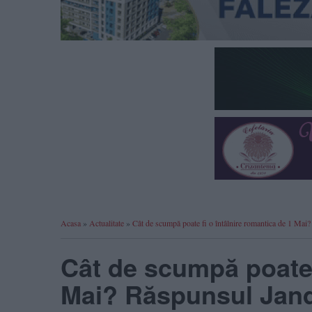
Acasa
»
Actualitate
»
Cât de scumpă poate fi o întâlnire romantica de 1 Ma
Cât de scumpă poate f
Mai? Răspunsul Jand