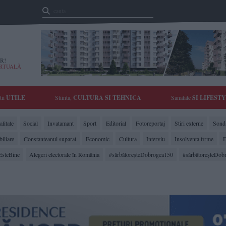
R!
IRTUALĂ
tii
UTILE
Stiinta,
CULTURA SI TEHNICA
Sanatate
SI LIFEST
litate
Social
Invatamant
Sport
Editorial
Fotoreportaj
Stiri externe
Sonda
biliare
Constanteanul suparat
Economic
Cultura
Interviu
Insolventa firme
D
EsteBine
Alegeri electorale în România
#sărbătoreşteDobrogea150
#sărbătoreşteDob