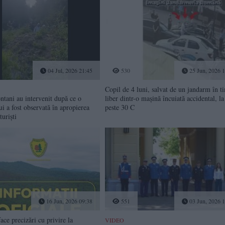
04 Jul, 2026 21:45
530
25 Jun, 2026 1
Copil de 4 luni, salvat de un jandarm în t
tani au intervenit după ce o
liber dintr-o mașină încuiată accidental, la
ui a fost observată în apropierea
peste 30 C
turiști
16 Jun, 2026 09:38
551
03 Jun, 2026 1
e precizări cu privire la
VIDEO