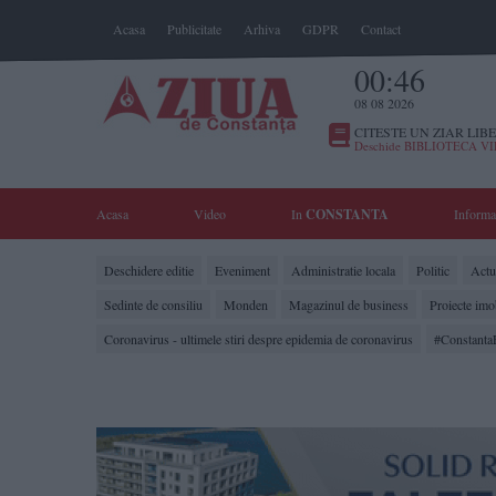
Acasa
Publicitate
Arhiva
GDPR
Contact
00:46
08 08 2026
CITESTE UN ZIAR LIBE
Deschide BIBLIOTECA V
Acasa
Video
In
CONSTANTA
Informa
Deschidere editie
Eveniment
Administratie locala
Politic
Actua
Sedinte de consiliu
Monden
Magazinul de business
Proiecte imo
Coronavirus - ultimele stiri despre epidemia de coronavirus
#Constanta