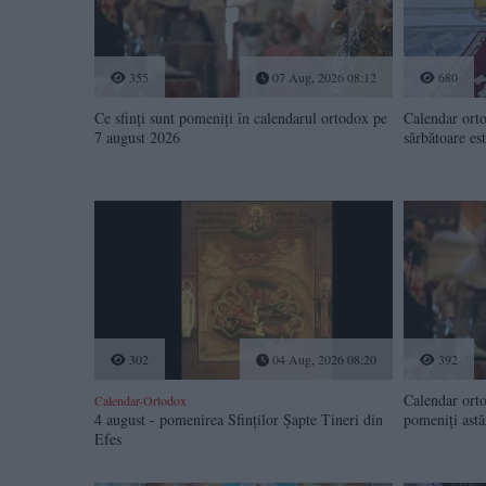
355
07 Aug, 2026 08:12
680
Ce sfinți sunt pomeniți în calendarul ortodox pe
Calendar orto
7 august 2026
sărbătoare est
302
04 Aug, 2026 08:20
392
Calendar orto
Calendar-Ortodox
4 august - pomenirea Sfinților Șapte Tineri din
pomeniți astă
Efes