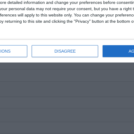
ore detailed information and change your preferences before consenti
e pe Google News
Urmărește-ne pe Whatsapp
our personal data may not require your consent, but you have a right t
ferences will apply to this website only. You can change your preferen
y returning to this site and clicking the "Privacy" button at the bottom
i-a placut articolul?
IONS
DISAGREE
A