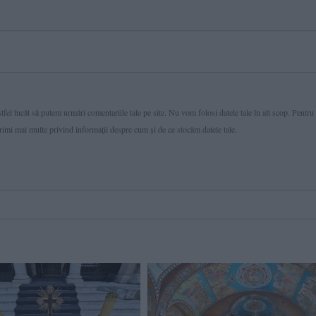
fel încât să putem urmări comentariile tale pe site. Nu vom folosi datele tale în alt scop. Pentru
primi mai multe privind informaţii despre cum și de ce stocăm datele tale.