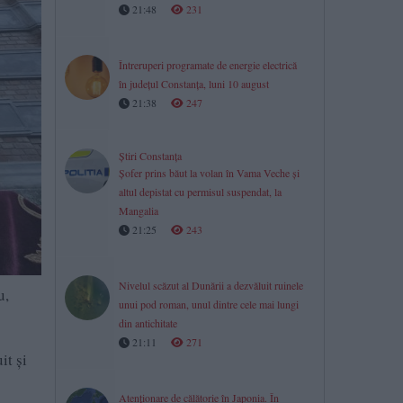
21:48
231
Întreruperi programate de energie electrică
în județul Constanța, luni 10 august
21:38
247
Știri Constanța
Șofer prins băut la volan în Vama Veche și
altul depistat cu permisul suspendat, la
Mangalia
21:25
243
Nivelul scăzut al Dunării a dezvăluit ruinele
u,
unui pod roman, unul dintre cele mai lungi
din antichitate
21:11
271
it şi
Atenționare de călătorie în Japonia. În