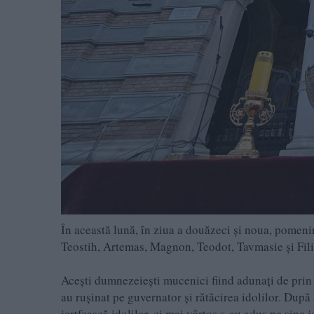
În această lună, în ziua a douăzeci şi noua, pomenir
Teostih, Artemas, Magnon, Teodot, Tavmasie şi Fil
Aceşti dumnezeieşti mucenici fiind adunaţi de prin m
au ruşinat pe guvernator şi rătăcirea idolilor. După 
jertfească idolilor, ci mai vârtos s-au adus pe sine 