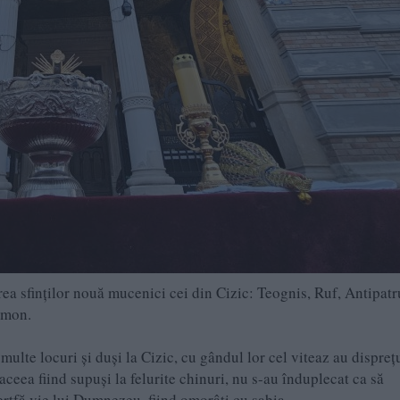
ea sfinţilor nouă mucenici cei din Cizic: Teognis, Ruf, Antipatr
imon.
ulte locuri şi duşi la Cizic, cu gândul lor cel viteaz au dispreţu
aceea fiind supuşi la felurite chinuri, nu s-au înduplecat ca să
jertfă vie lui Dumnezeu, fiind omorâţi cu sabia.