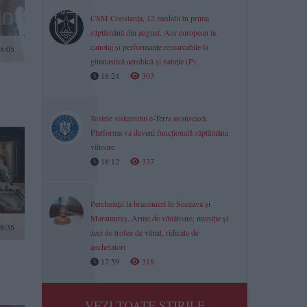
CSM Constanța, 12 medalii în prima
săptămână din august. Aur european la
canotaj și performanțe remarcabile la
8:05
gimnastică aerobică și natație (P)
18:24
303
Testele sistemului e-Terra avansează.
Platforma va deveni funcțională săptămâna
viitoare
18:12
337
Percheziții la braconieri în Suceava și
Maramureș. Arme de vânătoare, muniție și
8:35
zeci de trofee de vânat, ridicate de
anchetatori
17:59
318
VEZI TOATE STIRILE