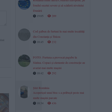
România emite alertă Comisiei Europene, pe
fondul secetei severe și al scăderii nivelului
Dunării
19:05
289
Cod galben de furtuni în mai multe localități
din Constanța și Tulcea
 mai
18:45
232
FOTO. Furtuna a provocat pagube în
Slatina. Copaci și elemente de construcție au
avariat mai multe mașini
18:42
292
Știri România
Acoperișul unui bloc s-a prăbușit peste mai
multe mașini parcate
18:34
436