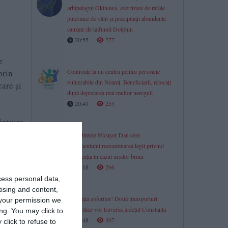
arhipelagul Okinawa, avertizare de rafale
puternice de vânt și precipitații abundente
cauzate de taifunul Dolphin
20:55
277
e
prin
Controale la un centru pentru persoane
vulnerabile din Neamț. Beneficiarii, relocați
care şi
după depistarea mai multor nereguli
20:41
255
ântuire
ne.
Președintele Nicușor Dan cere
Parlamentului reexaminarea legii privind
intervenția în cazul urșilor bruni
20:18
266
cess personal data,
tising and content,
În atenția șoferilor! Două transporturi
your permission we
agabaritice vor traversa județul Constanța
ng. You may click to
19:48
307
click to refuse to