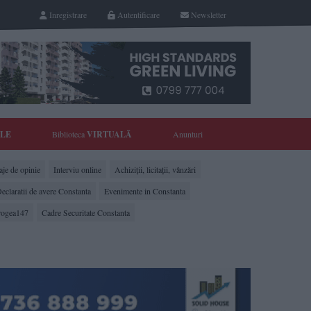
Inregistrare
Autentificare
Newsletter
YLE
Biblioteca
VIRTUALĂ
Anunturi
je de opinie
Interviu online
Achiziții, licitații, vânzări
eclaratii de avere Constanta
Evenimente in Constanta
rogea147
Cadre Securitate Constanta