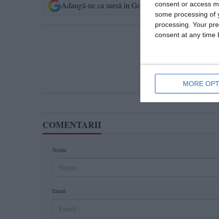
consent or access m
Adaugă-ne ca sursă în Google
Urmărește-n
some processing of y
processing. Your pre
consent at any time b
T
MORE OPT
COMENTARII
Nume
Email