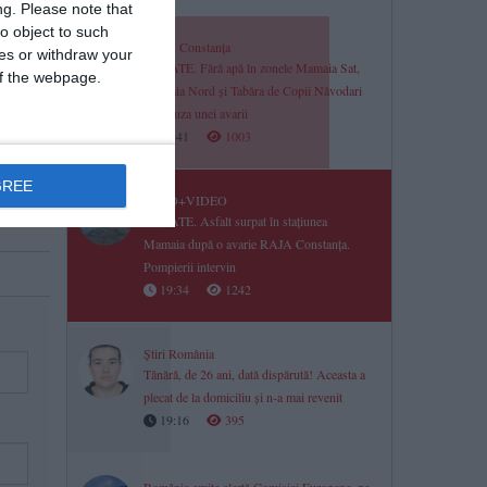
ng.
Please note that
o object to such
RAJA Constanța
ces or withdraw your
UPDATE. Fără apă în zonele Mamaia Sat,
 of the webpage.
Mamaia Nord și Tabăra de Copii Năvodari
din cauza unei avarii
19:41
1003
GREE
FOTO+VIDEO
UPDATE. Asfalt surpat în stațiunea
Mamaia după o avarie RAJA Constanța.
Pompierii intervin
19:34
1242
Știri România
Tânără, de 26 ani, dată dispărută! Aceasta a
plecat de la domiciliu și n-a mai revenit
19:16
395