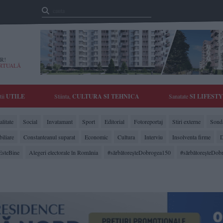
R!
IRTUALĂ
tii
UTILE
Stiinta,
CULTURA SI TEHNICA
Sanatate
SI LIFEST
litate
Social
Invatamant
Sport
Editorial
Fotoreportaj
Stiri externe
Sonda
biliare
Constanteanul suparat
Economic
Cultura
Interviu
Insolventa firme
D
EsteBine
Alegeri electorale în România
#sărbătoreşteDobrogea150
#sărbătoreşteDob