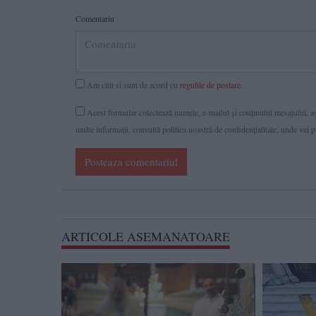
Comentariu
Am citit si sunt de acord cu
regulile de postare
.
Acest formular colectează numele, e-mailul şi conținutul mesajului, ast
multe informaţii, consultă politica noastră de confidenţialitate, unde vei 
Posteaza comentariul
ARTICOLE ASEMANATOARE