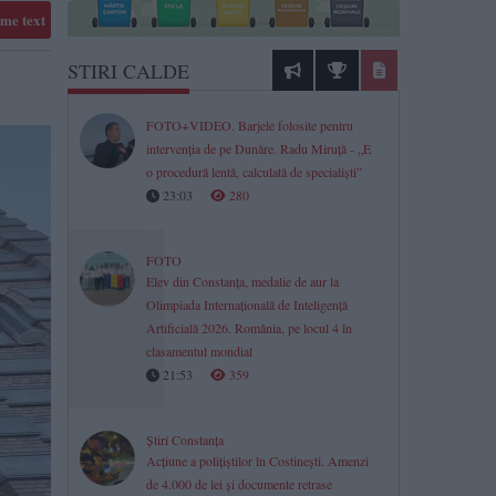
me text
STIRI CALDE
FOTO+VIDEO. Barjele folosite pentru
intervenția de pe Dunăre. Radu Miruță - „E
o procedură lentă, calculată de specialiști”
23:03
280
FOTO
Elev din Constanța, medalie de aur la
Olimpiada Internațională de Inteligență
Artificială 2026. România, pe locul 4 în
clasamentul mondial
21:53
359
Știri Constanța
Acțiune a polițiștilor în Costinești. Amenzi
de 4.000 de lei și documente retrase