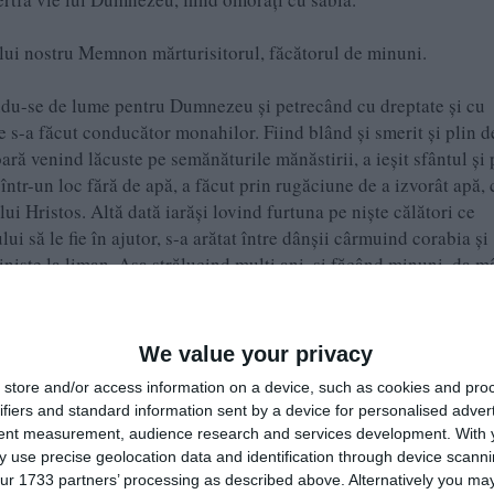
elui nostru Memnon mărturisitorul, făcătorul de minuni.
ndu-se de lume pentru Dumnezeu şi petrecând cu dreptate şi cu
 s-a făcut conducător monahilor. Fiind blând şi smerit şi plin d
ară venind lăcuste pe semănăturile mănăstirii, a ieşit sfântul şi 
 într-un loc fără de apă, a făcut prin rugăciune de a izvorât apă, 
lui Hristos. Altă dată iarăşi lovind furtuna pe nişte călători ce
i să le fie în ajutor, s-a arătat între dânşii cârmuind corabia şi
inişte la liman. Aşa strălucind mulţi ani, şi făcând minuni, da m
ână la sfârşit, s-a dus către Domnul plin de merindea faptelor bu
ui nostru Avxivie, care în pace s-a săvârşit.
We value your privacy
store and/or access information on a device, such as cookies and pro
i ne mântuieşte pe noi. Amin.
ifiers and standard information sent by a device for personalised adver
tent measurement, audience research and services development.
With 
 use precise geolocation data and identification through device scanni
ur 1733 partners’ processing as described above. Alternatively you may 