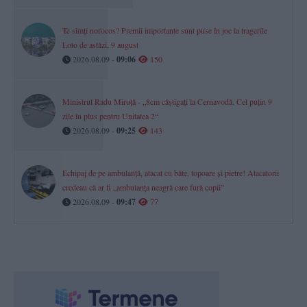
Te simți norocos? Premii importante sunt puse în joc la tragerile
Loto de astăzi, 9 august
2026.08.09 -
09:06
150
Ministrul Radu Miruță - „8cm câștigați la Cernavodă. Cel puțin 9
zile în plus pentru Unitatea 2“
2026.08.09 -
09:25
143
Echipaj de pe ambulanță, atacat cu bâte, topoare şi pietre! Atacatorii
credeau că ar fi „ambulanţa neagră care fură copii”
2026.08.09 -
09:47
77