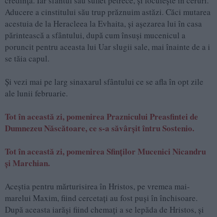
credinţă. Iar sfântul său suflet petrece, şi locuieşte în ceruri.
Aducere a cinstitului său trup prăznuim astăzi. Căci mutarea
acestuia de la Heracleea la Evhaita, şi aşezarea lui în casa
părintească a sfântului, după cum însuşi mucenicul a
poruncit pentru aceasta lui Uar slugii sale, mai înainte de a i
se tăia capul.
Şi vezi mai pe larg sinaxarul sfântului ce se afla în opt zile
ale lunii februarie.
Tot în această zi, pomenirea Praznicului Preasfintei de
Dumnezeu Născătoare, ce s-a săvârşit întru Sostenio.
Tot în această zi, pomenirea Sfinţilor Mucenici Nicandru
şi Marchian.
Aceştia pentru mărturisirea în Hristos, pe vremea mai-
marelui Maxim, fiind cercetaţi au fost puşi în închisoare.
După aceasta iarăşi fiind chemaţi a se lepăda de Hristos, şi