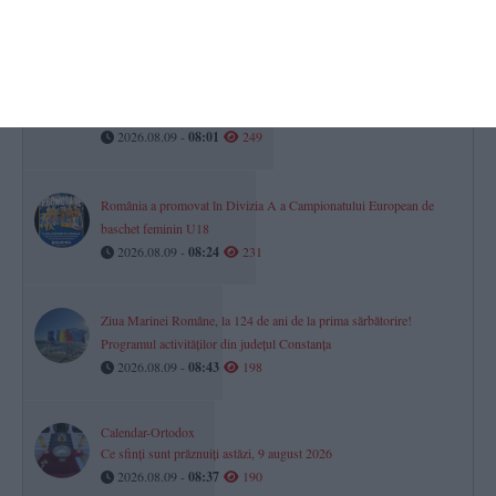
Mesaj Ro Alert transmis locuitorilor din județul Tulcea după
observarea unor drone în proximitatea frontierei fluviale cu
Ucraina
2026.08.09 -
08:01
249
România a promovat în Divizia A a Campionatului European de
baschet feminin U18
2026.08.09 -
08:24
231
Ziua Marinei Române, la 124 de ani de la prima sărbătorire!
Programul activităților din județul Constanța
2026.08.09 -
08:43
198
Calendar-Ortodox
Ce sfinți sunt prăznuiți astăzi, 9 august 2026
2026.08.09 -
08:37
190