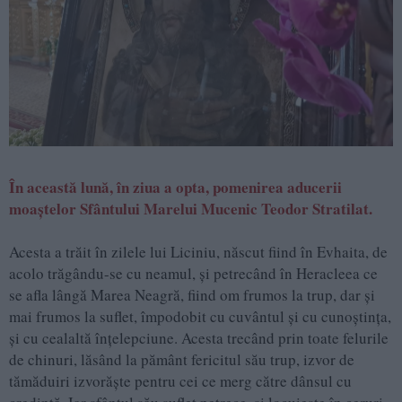
În această lună, în ziua a opta, pomenirea aducerii
moaştelor Sfântului Marelui Mucenic Teodor Stratilat.
Acesta a trăit în zilele lui Liciniu, născut fiind în Evhaita, de
acolo trăgându-se cu neamul, şi petrecând în Heracleea ce
se afla lângă Marea Neagră, fiind om frumos la trup, dar şi
mai frumos la suflet, împodobit cu cuvântul şi cu cunoştinţa,
şi cu cealaltă înţelepciune. Acesta trecând prin toate felurile
de chinuri, lăsând la pământ fericitul său trup, izvor de
tămăduiri izvorăşte pentru cei ce merg către dânsul cu