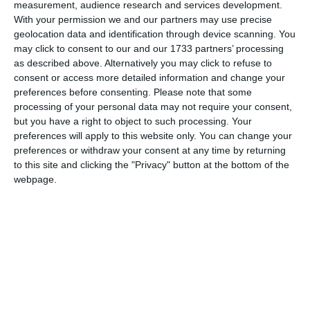
measurement, audience research and services development.
With your permission we and our partners may use precise
Aceasta a trăit pe vremea împăratului Deciu, strălucită cu
geolocation data and identification through device scanning. You
tinereţea trupului şi cu frumuseţea sufletului. Fiind prinsă a
may click to consent to our and our 1733 partners’ processing
fost silită să se lepede de dragostea şi de credinţa în Hristos.
as described above. Alternatively you may click to refuse to
consent or access more detailed information and change your
Dar întrucât cu tărie se ţinea de aceasta, a fost chinuită în
preferences before consenting.
Please note that some
felurite chipuri; apoi în urmă i s-a tăiat capul spre lauda
processing of your personal data may not require your consent,
Domnului nostru Iisus Hristos.
but you have a right to object to such processing. Your
preferences will apply to this website only. You can change your
Tot în această zi, pomenirea Cuvioasei Melania, care cu
preferences or withdraw your consent at any time by returning
pace s-a săvârşit.
to this site and clicking the "Privacy" button at the bottom of the
webpage.
Tot în această zi, pomenirea Cuviosului Atre, care cu pace
s-a săvârşit.
Tot în această zi, pomenirea Sfântului Mucenic Nicandru,
care de sabie s-a săvârşit.