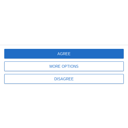
655
02 Aug, 2026 08:35
Calendar ortodox, 2 august 2026. Iată ce sărbătoare este astăzi
AGREE
MORE OPTIONS
749
01 Aug, 2026 07:59
Calendar ortodox, 1 august 2026.Iată ce sărbătoare este astăzi!
DISAGREE