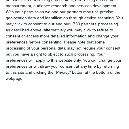
propune să dezvolte un ecosistem digital modern, capabil să
measurement, audience research and services development.
combine experiența unui tour-operator tradițional cu
With your permission we and our partners may use precise
scalabilitatea unui model de
Online Travel Agency
(
OTA
).
geolocation data and identification through device scanning. You
Compania urmărește, totodată, consolidarea poziției în piață
may click to consent to our and our 1733 partners’ processing
prin creștere organică și achiziții selective, într-un sector
as described above. Alternatively you may click to refuse to
care atrage tot mai mult interes din partea investitorilor
consent or access more detailed information and change your
internaționali și a marilor grupuri regionale.
preferences before consenting.
Please note that some
Pentru investitori, listarea oferă acces la un sector care până
processing of your personal data may not require your consent,
but you have a right to object to such processing. Your
acum era absent de pe Bursa de Valori București - turismul.
preferences will apply to this website only. You can change your
Pentru piața locală de capital, apariția Christian Tour
preferences or withdraw your consent at any time by returning
deschide o nouă zonă de expunere: economia experiențelor,
to this site and clicking the "Privacy" button at the bottom of the
consumul de travel și dezvoltarea unei industrii care
webpage.
continuă să crească. Turismul a devenit una dintre cele mai
mari industrii ale lumii, generând anual peste 9 trilioane de
euro. Și România esteastăzi o piață foarte atractivă, în
condițiile în care cheltuielile românilor pentru călătorii
externe au crescut, iar segmentul 25–34 de ani reprezintă
cea mai activă categorie de consumatori în travel din țara
noastră.