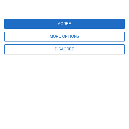
3633
05 Oct, 2016 15:03
profit.ro
Christian Tour vrea daune de 1 milion euro de la ANT pentru că i-a afectat
AGREE
imaginea. Reacția ANT
MORE OPTIONS
ULTIMELE ARTICOLE DIN ACEEASI CATEGORIE
DISAGREE
435
06 Aug, 2026 20:32
Apele Române
Scufundarea barjelor se amână din nou. Operațiunea se va desfășura vineri,
din motive de siguranță