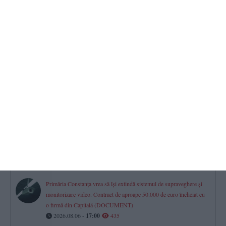
Mall-urile din Constanța
Istoria, proprietarii și evoluția financiară a City Park, VIVO! și
Tomis Mall. Cum s-a mutat viața comercială a orașului
2026.08.06 -
17:00
548
Constanța
Procurorii DIICOT contestă clemența acordată unei tinere prinsă
cu cocaină și ketamină la Sunwaves
2026.08.06 -
17:00
480
Investiție de aproape un milion de euro la Agigea
Poarta Deltei SRL își extinde complexul din Port, în timp ce se
judecă pe sute de mii de lei la Curtea de Apel Constanța
2026.08.06 -
17:00
452
Primăria Constanța vrea să își extindă sistemul de supraveghere și
monitorizare video. Contract de aproape 50.000 de euro încheiat cu
o firmă din Capitală (DOCUMENT)
2026.08.06 -
17:00
435