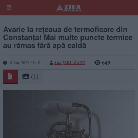
Avarie la rețeaua de termoficare din
Constanța! Mai multe puncte termice
au rămas fără apă caldă
649
Ana JĂRLĂIANU
18 Jun, 2026 08:10
(1)