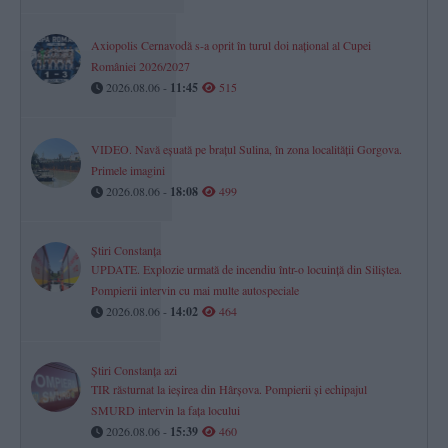
Axiopolis Cernavodă s-a oprit în turul doi național al Cupei
României 2026/2027
2026.08.06 -
11:45
515
VIDEO. Navă eșuată pe brațul Sulina, în zona localității Gorgova.
Primele imagini
2026.08.06 -
18:08
499
Știri Constanța
UPDATE. Explozie urmată de incendiu într-o locuință din Siliștea.
Pompierii intervin cu mai multe autospeciale
2026.08.06 -
14:02
464
Știri Constanța azi
TIR răsturnat la ieșirea din Hârșova. Pompierii și echipajul
SMURD intervin la fața locului
2026.08.06 -
15:39
460