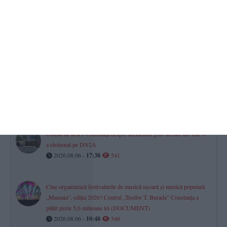
Egal în meciul dintre CS Agigea și CS Constructorul Constanța
2026.08.06 -
09:10
560
UPDATE. Un autocamion încărcat cu cereale s-a răsturnat pe DN
2A Constanța – Hârșova, în zona localității Horia. Traficul este
blocat
2026.08.06 -
16:11
545
Oficial de la IPJ Constanța despre accidentul grav în care un TIR s-
a răsturnat pe DN2A
2026.08.06 -
17:38
541
Cine organizează festivalurile de muzică ușoară și muzică populară
„Mamaia”, ediția 2026? Centrul „Teodor T. Burada” Constanța a
plătit peste 5,6 milioane lei (DOCUMENT)
2026.08.06 -
10:48
540