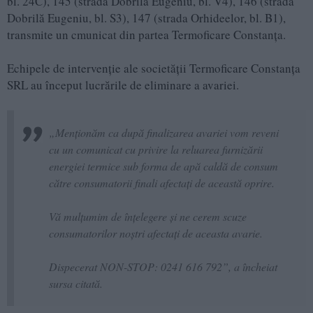
bl. 24C), 145 (strada Dobrilă Eugeniu, bl. V4), 146 (strada
Dobrilă Eugeniu, bl. S3), 147 (strada Orhideelor, bl. B1),
transmite un cmunicat din partea Termoficare Constanța.
Echipele de intervenție ale societății Termoficare Constanța
SRL au început lucrările de eliminare a avariei.
„Menționăm ca după finalizarea avariei vom reveni
cu un comunicat cu privire la reluarea furnizării
energiei termice sub forma de apă caldă de consum
către consumatorii finali afectați de această oprire.
Vă mulțumim de înțelegere și ne cerem scuze
consumatorilor noștri afectați de aceasta avarie.
Dispecerat NON-STOP: 0241 616 792”, a încheiat
sursa citată.