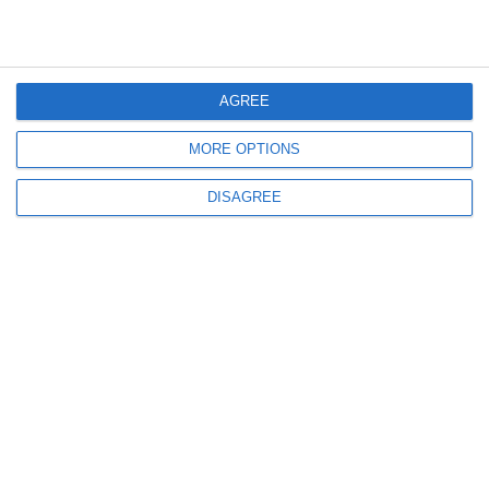
541
21 Jul, 2026 10:46
AGREE
Mai multe puncte termice au rămas fără apă caldă. Anunțul Termoficare
MORE OPTIONS
Constanța
DISAGREE
430
15 Jul, 2026 14:51
Abonații din Constanța, afectați de avarie, vor avea din nou apă caldă!