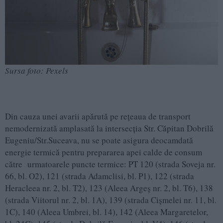
Sursa foto: Pexels
Din cauza unei avarii apărută pe rețeaua de transport
nemodernizată amplasată la intersecția Str. Căpitan Dobrilă
Eugeniu/Str.Suceava, nu se poate asigura deocamdată
energie termică pentru prepararea apei calde de consum
către urmatoarele puncte termice: PT 120 (strada Soveja nr.
66, bl. O2), 121 (strada Adamclisi, bl. P1), 122 (strada
Heracleea nr. 2, bl. T2), 123 (Aleea Argeș nr. 2, bl. T6), 138
(strada Viitorul nr. 2, bl. 1A), 139 (strada Cișmelei nr. 11, bl.
1C), 140 (Aleea Umbrei, bl. 14), 142 (Aleea Margaretelor,