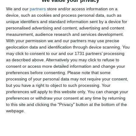
We and our
partners
store and/or access information on a
device, such as cookies and process personal data, such as
S-a reluat furnizarea apei calde în Constanța:
unique identifiers and standard information sent by a device for
Termoficare a finalizat reparațiile la punctul termic PT
personalised advertising and content, advertising and content
125
measurement, audience research and services development.
With your permission we and our partners may use precise
geolocation data and identification through device scanning. You
Adaugă-ne ca sursă în Google
may click to consent to our and our 1731 partners’ processing
Urmărește-ne pe Google News
as described above. Alternatively you may click to refuse to
consent or access more detailed information and change your
Urmărește-ne pe Whatsapp
preferences before consenting.
Please note that some
processing of your personal data may not require your consent,
but you have a right to object to such processing. Your
Ti-a placut articolul?
preferences will apply to this website only. You can change your
preferences or withdraw your consent at any time by returning
to this site and clicking the "Privacy" button at the bottom of the
webpage.