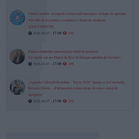
Clubul Sportiv Axiopolis Cernavodă lansează o licitație de aproape
800.000 de lei pentru a contracta o firmă de curățenie
(DOCUMENTE)
2026.08.07 -
17:00
350
Panica cetățenilor prescrisă pe rețetă de protocol
Ne sperie sau nu Planul de Risc în Energie aprobat de Guvern?
2026.08.07 -
17:00
309
„Agenda Culturală România - Turcia 2026” ajunge și la Constanța
Roxana Zidaru - „Patrimoniul comun poate deveni o sursă de
apropiere”
2026.08.07 -
17:00
292