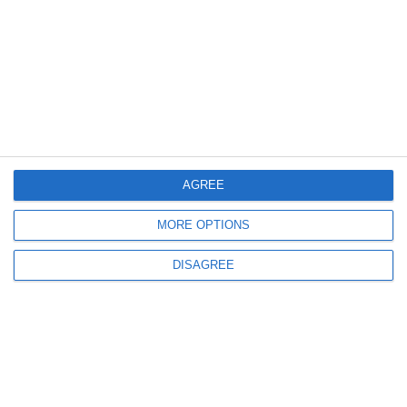
606
27 Jan, 2026 11:04
Cod Roșu în Portugalia! MAE a emis alertă de călătorie
AGREE
MORE OPTIONS
DISAGREE
500
22 Jan, 2026 12:39
MAE
Blocaj la granițele Serbiei. Protestele transportatorilor paralizează traficul
rutier timp de șapte zile