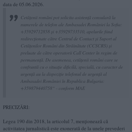
data de 05.06.2026.
Cetățenii români pot solicita asistență consulară la
numerele de telefon ale Ambasadei României la Sofia:
+35929712858 și +35929733510, apelurile fiind
redirecționate către Centrul de Contact și Suport al
Cetățenilor Români din Străinătate (CCSCRS) și
preluate de către operatorii Call Center în regim de
permanență. De asemenea, cetățenii români care se
confruntă cu o situație dificilă, specială, cu caracter de
urgență au la dispoziție telefonul de urgență al
Ambasadei României în Republica Bulgaria:
+359879440758“ - conform MAE
PRECIZĂRI:
Legea 190 din 2018, la articolul 7, menţionează că
activitatea jurnalistică este exonerată de la unele prevederi