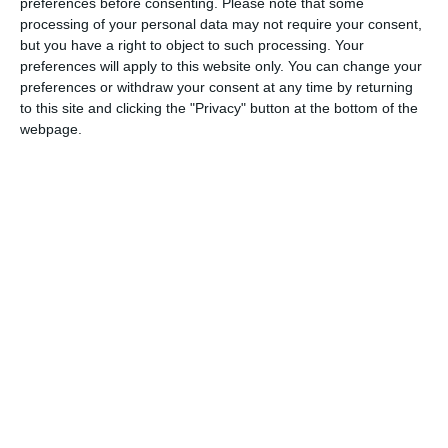
preferences before consenting.
Please note that some
processing of your personal data may not require your consent,
but you have a right to object to such processing. Your
preferences will apply to this website only. You can change your
preferences or withdraw your consent at any time by returning
COMENTARII
to this site and clicking the "Privacy" button at the bottom of the
webpage.
Nume
Email
Comentariu
Am citit si sunt de acord cu
regulile de postare
.
Acest formular colectează numele, e-mailul şi conținutul mesajului, astfel încât