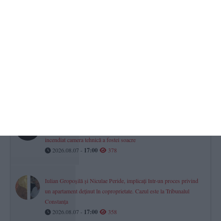
ACS Marina LMP și-a întărit lotul cu fundașul Vișan Crețu. „Bun
venit la bord!“ (VIDEO)
2026.08.07 -
17:00
462
CSM Constanța șah
Povestea lui George-Gabriel Grigore, Mare Maestru Internațional.
„Am știut că vei deveni jucător, că te-am văzut plângând la acel
meci“ (P)
2026.08.07 -
17:00
438
Răzbunare periculoasă din gelozie la Limanu
Un bărbat, condamnat la 3 ani și 6 luni de închisoare după ce a
incendiat camera tehnică a fostei soacre
2026.08.07 -
17:00
378
Iulian Gropoșilă și Niculae Peride, implicați într-un proces privind
un apartament deținut în coproprietate. Cazul este la Tribunalul
Constanța
2026.08.07 -
17:00
358