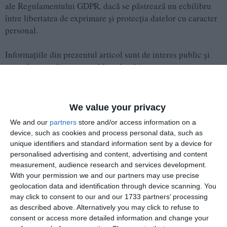
ale Regulamentului GDPR, dacă se păstrează un echilibru
între libertatea de exprimare şi protecţia datelor cu caracter
personal.
Informațiile din prezentul articol sunt de interes public și
sunt obținute din surse publice deschise.
Adaugă-ne ca sursă în Google
We value your privacy
Urmărește-ne pe Google News
We and our
partners
store and/or access information on a
device, such as cookies and process personal data, such as
Urmărește-ne pe Whatsapp
unique identifiers and standard information sent by a device for
personalised advertising and content, advertising and content
measurement, audience research and services development.
With your permission we and our partners may use precise
Ti-a placut articolul?
geolocation data and identification through device scanning. You
may click to consent to our and our 1733 partners’ processing
as described above. Alternatively you may click to refuse to
consent or access more detailed information and change your