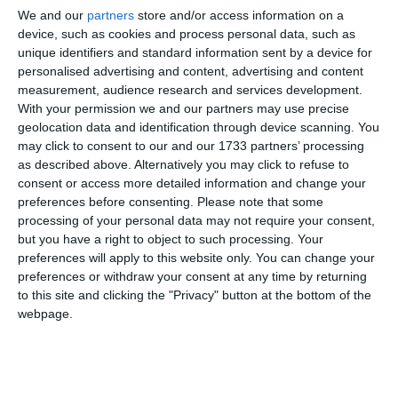
Citește și
We and our
partners
store and/or access information on a
Autocamion răsturnat după impactul cu un autoturism pe
device, such as cookies and process personal data, such as
DN 22A, în afara localității Hârșova spre Saraiu
unique identifiers and standard information sent by a device for
personalised advertising and content, advertising and content
measurement, audience research and services development.
Adaugă-ne ca sursă în Google
With your permission we and our partners may use precise
Urmărește-ne pe Google News
geolocation data and identification through device scanning. You
may click to consent to our and our 1733 partners’ processing
Urmărește-ne pe Whatsapp
as described above. Alternatively you may click to refuse to
consent or access more detailed information and change your
preferences before consenting.
Please note that some
Ti-a placut articolul?
processing of your personal data may not require your consent,
but you have a right to object to such processing. Your
preferences will apply to this website only. You can change your
preferences or withdraw your consent at any time by returning
to this site and clicking the "Privacy" button at the bottom of the
webpage.
COMENTARII