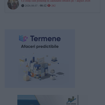
Ce sfinți sunt pomeniți în calendarul ortodox pe 7 august 2026
2026.08.07 -
08:12
282