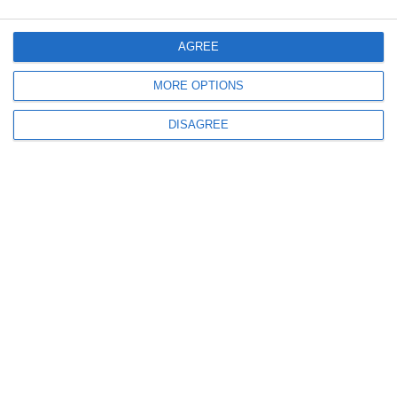
Accident rutier pe Autostrada A2 București-Constanța, în zona localității
Murfatlar, județul Constanța. Trafic restricționat în zonă
AGREE
MORE OPTIONS
DISAGREE
451
02 Aug, 2026 15:36
Centrul INFOTRAFIC
Patru transporturi agabaritice vor circula în această noapte, inclusiv din
Portul Agigea