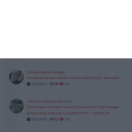
Horoscop pentru vineri, 07 august 2026. O zi a prudenței,
deciziilor financiare și dialogului în relații
2026.08.07 -
08:07
425
Știri Constanța azi
FOTO-VIDEO. UPDATE. Persoană dispărută în mare între Tuzla
și Costinești!
2026.08.07 -
10:21
390
Fără apă caldă în Constanța
Cinci puncte termice, afectate vineri de lucrările RAJA. Iată zonele!
2026.08.07 -
09:30
347
„Hai să ne cunoaștem prin sport!“
Zeci de copii s-au întâlnit cu sportivii și antrenorii CSM Constanța
în Parcul Oleg Danovski (GALERIE FOTO + VIDEO) (P)
2026.08.07 -
09:13
326