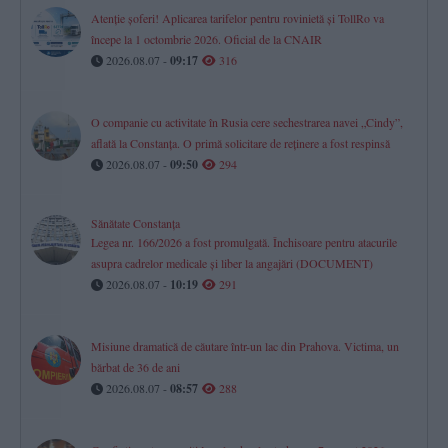
Atenție șoferi! Aplicarea tarifelor pentru rovinietă și TollRo va
începe la 1 octombrie 2026. Oficial de la CNAIR
2026.08.07 -
09:17
316
O companie cu activitate în Rusia cere sechestrarea navei „Cindy”,
aflată la Constanța. O primă solicitare de reținere a fost respinsă
2026.08.07 -
09:50
294
Sănătate Constanța
Legea nr. 166/2026 a fost promulgată. Închisoare pentru atacurile
asupra cadrelor medicale și liber la angajări (DOCUMENT)
2026.08.07 -
10:19
291
Misiune dramatică de căutare într-un lac din Prahova. Victima, un
bărbat de 36 de ani
2026.08.07 -
08:57
288