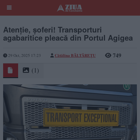
Atenție, șoferi! Transporturi
agabaritice pleacă din Portul Agigea
749
Cătălina BĂLTĂREȚU
29 Oct, 2025 17:23
(1)