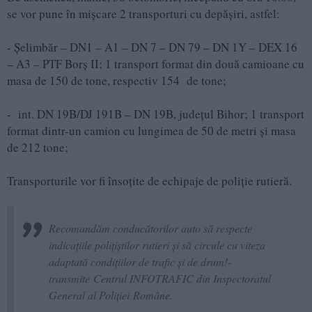
se vor pune în mișcare 2 transporturi cu depășiri, astfel:
- Șelimbăr – DN1 – A1 – DN 7 – DN 79 – DN 1Y – DEX 16
– A3 – PTF Borș II; 1 transport format din două camioane cu
masa de 150 de tone, respectiv 154 de tone;
- int. DN 19B/DJ 191B – DN 19B, județul Bihor; 1 transport
format dintr-un camion cu lungimea de 50 de metri și masa
de 212 tone;
Transporturile vor fi însoțite de echipaje de poliție rutieră.
Recomandăm conducătorilor auto să respecte
indicațiile polițiștilor rutieri și să circule cu viteza
adaptată condițiilor de trafic și de drum!-
transmite Centrul INFOTRAFIC din Inspectoratul
General al Poliției Române.