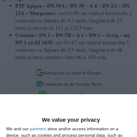
PTF Agigea – DN 39A – DN 39 – A 4 – DN 2A – DN
21A – Murgeanca
; ora 01:00, un vehicul format din 2
camioane cu lățimea de 4,3 metri, lungimea de 25
metri și masele de 111 și 123,5 tone;
Cristian – DN 1 – DN 7H – A 1 – DN 1 – Avrig – int.
DN 1 cu DJ 105F
; ora 04:45, un vehicul format din 3
camioane cu lățimea de 2,5 metri, lungimea de 48
metri și mase cuprinse între 96 și 100 tone.
Adaugă-ne ca sursă în Google
Urmărește-ne pe Google News
Urmărește-ne pe Whatsapp
Ti-a placut articolul?
We value your privacy
We and our
partners
store and/or access information on a
device, such as cookies and process personal data, such as