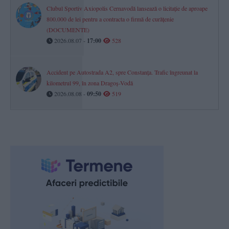
Clubul Sportiv Axiopolis Cernavodă lansează o licitație de aproape
800.000 de lei pentru a contracta o firmă de curățenie
(DOCUMENTE)
2026.08.07 -
17:00
528
Accident pe Autostrada A2, spre Constanța. Trafic îngreunat la
kilometrul 99, în zona Dragoș-Vodă
2026.08.08 -
09:50
519