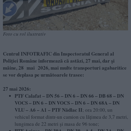
Foto cu rol ilustrativ
Centrul INFOTRAFIC din Inspectoratul General al
Poliției Române informează că astăzi, 27 mai, dar și
mâine, 28 mai 2026, mai multe transporturi agabaritice
se vor deplasa pe următoarele trasee:
27 mai 2026:
PTF Calafat – DN 56 – DN 6 – DN 66 – DB 68 – DN
VOCS – DN 6 – DN VOCS – DN 6 – DN 68A – DN
VLU – A6 – A1 – PTF Nădlac II
; ora 20:00, un
vehicul format dintr-un camion cu lățimea de 3,7 metri,
lungimea de 22 metri și masa de 96 tone;
PTF Agigea – DN 39A – DN 39 – A 4 – DN 2A – DN