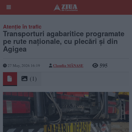
Atenție în trafic
Transporturi agabaritice programate
pe rute naționale, cu plecări și din
Agigea
595
Claudia MĂNASE
27 May, 2026 16:19
(1)