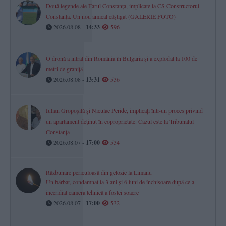
Două legende ale Farul Constanța, implicate la CS Constructorul
Constanța. Un nou amical câștigat (GALERIE FOTO)
2026.08.08 -
14:33
596
O dronă a intrat din România în Bulgaria și a explodat la 100 de
metri de graniță
2026.08.08 -
13:31
536
Iulian Gropoșilă și Niculae Peride, implicați într-un proces privind
un apartament deținut în coproprietate. Cazul este la Tribunalul
Constanța
2026.08.07 -
17:00
534
Răzbunare periculoasă din gelozie la Limanu
Un bărbat, condamnat la 3 ani și 6 luni de închisoare după ce a
incendiat camera tehnică a fostei soacre
2026.08.07 -
17:00
532