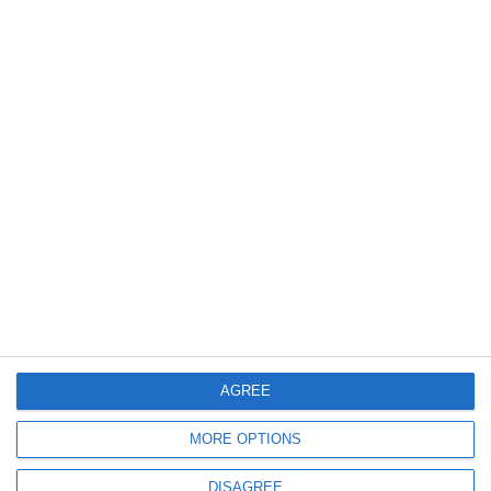
500
19 Jul, 2026 09:15
Atenționare de la Infotrafic! Un transport agabaritic se va deplasa cu
plecare din PTF Agigea
485
17 Jul, 2026 14:26
AGREE
Centrul INFOTRAFIC
Atenție, șoferi! Mai multe transporturi agabaritice pe raza județului
MORE OPTIONS
Constanța
DISAGREE