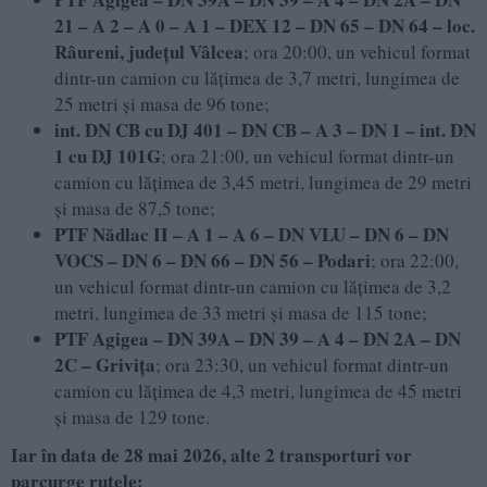
21 – A 2 – A 0 – A 1 – DEX 12 – DN 65 – DN 64 – loc.
Râureni, județul Vâlcea
; ora 20:00, un vehicul format
dintr-un camion cu lățimea de 3,7 metri, lungimea de
25 metri și masa de 96 tone;
int. DN CB cu DJ 401 – DN CB – A 3 – DN 1 – int. DN
1 cu DJ 101G
; ora 21:00, un vehicul format dintr-un
camion cu lățimea de 3,45 metri, lungimea de 29 metri
și masa de 87,5 tone;
PTF Nădlac II – A 1 – A 6 – DN VLU – DN 6 – DN
VOCS – DN 6 – DN 66 – DN 56 – Podari
; ora 22:00,
un vehicul format dintr-un camion cu lățimea de 3,2
metri, lungimea de 33 metri și masa de 115 tone;
PTF Agigea – DN 39A – DN 39 – A 4 – DN 2A – DN
2C – Grivița
; ora 23:30, un vehicul format dintr-un
camion cu lățimea de 4,3 metri, lungimea de 45 metri
și masa de 129 tone.
Iar în data de 28 mai 2026, alte 2 transporturi vor
parcurge rutele: