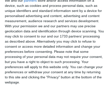
We and our
partners
store and/or access information on a
Ti-a placut articolul?
device, such as cookies and process personal data, such as
unique identifiers and standard information sent by a device for
personalised advertising and content, advertising and content
measurement, audience research and services development.
With your permission we and our partners may use precise
geolocation data and identification through device scanning. You
may click to consent to our and our 1733 partners’ processing
as described above. Alternatively you may click to refuse to
consent or access more detailed information and change your
COMENTARII
preferences before consenting.
Please note that some
processing of your personal data may not require your consent,
Nume
but you have a right to object to such processing. Your
preferences will apply to this website only. You can change your
preferences or withdraw your consent at any time by returning
to this site and clicking the "Privacy" button at the bottom of the
Email
webpage.
Comentariu