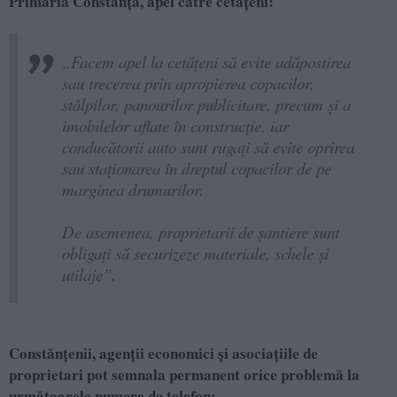
Primăria Constanța, apel către cetățeni:
„Facem apel la cetățeni să evite adăpostirea
sau trecerea prin apropierea copacilor,
stâlpilor, panourilor publicitare, precum şi a
imobilelor aflate în construcţie, iar
conducătorii auto sunt rugați să evite oprirea
sau staţionarea în dreptul copacilor de pe
marginea drumurilor.
De asemenea, proprietarii de șantiere sunt
obligați să securizeze materiale, schele și
utilaje”.
Constănțenii, agenții economici și asociațiile de
proprietari pot semnala permanent orice problemă la
următoarele numere de telefon: