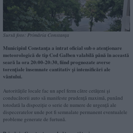
Sursă foto: Primăria Constanța
Municipiul Constanța a intrat oficial sub o atenționare
meteorologică de tip Cod Galben valabilă până în această
seară la ora 20:00-20:30, fiind prognozate averse
torențiale însemnate cantitativ și intensificări ale
vântului.
Autoritățile locale fac un apel ferm către cetățeni și
conducătorii auto să manifeste prudență maximă, punând
totodată la dispoziție o serie de numere de urgență ale
dispeceratelor unde pot fi semnalate permanent eventualele
probleme generate de furtună.