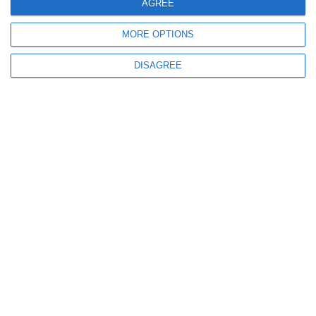
AGREE
MORE OPTIONS
DISAGREE
361
06 Aug, 2026 15:03
Primăria Constanța face apel la adopții responsabile
Povestea câinilor de la Adăpostul de pe strada Câmpul cu Flori
499
06 Aug, 2026 14:29
Consultare publică pentru Planul Urbanistic pentru zona Celulozei, lansată
de Primăria Constanța (DOCUMENT)