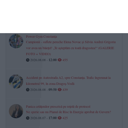
Clubul Sportiv Axiopolis Cernavodă lansează o licitație de aproape
800.000 de lei pentru a contracta o firmă de curățenie
(DOCUMENTE)
2026.08.07 -
17:00
491
Power Gym Constanța
Campionii - suflete pereche Elena Novac și Silviu Andrei Grigoriu
vor avea un băiețel! „Te așteptăm cu toată dragostea!“ (GALERIE
FOTO + VIDEO)
2026.08.08 -
12:00
455
Accident pe Autostrada A2, spre Constanța. Trafic îngreunat la
kilometrul 99, în zona Dragoș-Vodă
2026.08.08 -
09:50
439
Panica cetățenilor prescrisă pe rețetă de protocol
Ne sperie sau nu Planul de Risc în Energie aprobat de Guvern?
2026.08.07 -
17:00
425