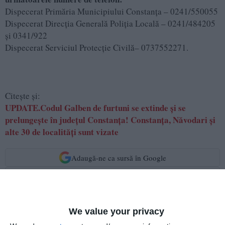
Dispecerat Primăria Municipiului Constanța – 0241/550055
Dispecerat Direcţia Generală Poliția Locală – 0241/484205
și 0341/922
Dispecerat Serviciul Protecție Civilă– 0737552271.
Citește și:
UPDATE.Codul Galben de furtuni se extinde și se
prelungește în județul Constanța! Constanța, Năvodari și
alte 30 de localități sunt vizate
Adaugă-ne ca sursă în Google
Urmărește-ne pe Google News
Urmărește-ne pe Whatsapp
We value your privacy