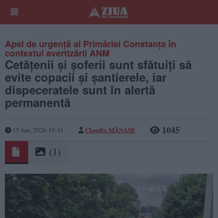
Apel de urgență al Primăriei Constanța în
contextul avertizării ANM
Cetățenii și șoferii sunt sfătuiți să
evite copacii și șantierele, iar
dispeceratele sunt în alertă
permanentă
1045
Claudia MĂNASE
15 Jun, 2026 19:41
(1)