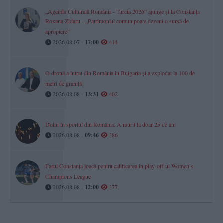
„Agenda Culturală România - Turcia 2026” ajunge și la Constanța
Roxana Zidaru - „Patrimoniul comun poate deveni o sursă de
apropiere”
2026.08.07 -
17:00
414
O dronă a intrat din România în Bulgaria și a explodat la 100 de
metri de graniță
2026.08.08 -
13:31
402
Doliu în sportul din România. A murit la doar 25 de ani
2026.08.08 -
09:46
386
Farul Constanța joacă pentru calificarea în play-off-ul Womenʼs
Champions League
2026.08.08 -
12:00
377