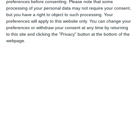
este în joc la categoria I un report în valoare de peste 39.600
preferences before consenting.
Please note that some
de lei.
processing of your personal data may not require your consent,
but you have a right to object to such processing. Your
preferences will apply to this website only. You can change your
Citește și:
preferences or withdraw your consent at any time by returning
to this site and clicking the "Privacy" button at the bottom of the
Noi extrageri LOTO, joi. Sume mari puse în joc!
webpage.
Adaugă-ne ca sursă în Google
Urmărește-ne pe Google News
Urmărește-ne pe Whatsapp
Ti-a placut articolul?