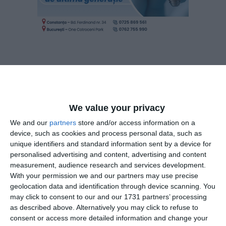
Potrivit unui comunicat pus la dispoziție de Loteria Română,
la Joker, la categoria I, se înregistreaza un report in valoare
de peste 16,74 milioane de lei (peste 3,36 milioane de euro),
We value your privacy
iar la categoria a II-a este în joc un report în valoare de
We and our
partners
store and/or access information on a
peste 83.300 de lei (peste 16.700 de euro). La Noroc Plus se
device, such as cookies and process personal data, such as
înregistreaza la categoria I un report în valoare de peste
unique identifiers and standard information sent by a device for
483.400 de lei (peste 97.100 de euro).
personalised advertising and content, advertising and content
measurement, audience research and services development.
With your permission we and our partners may use precise
La Loto 5/40, la categoria I, este în joc un report în valoare
geolocation data and identification through device scanning. You
de peste 986.700 de lei (peste 198.200 de euro), iar la
may click to consent to our and our 1731 partners’ processing
categoria a II-a se înregistreaza un report în valoare de
as described above. Alternatively you may click to refuse to
peste 56.200 de lei (peste 11.300 de euro). La Super Noroc
consent or access more detailed information and change your