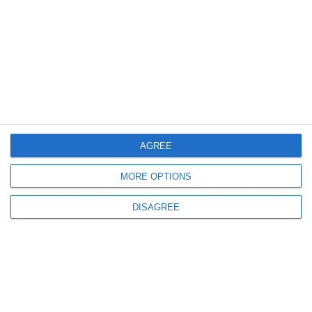
729
19 Jul, 2026 19:07
Loteria Română
Ai jucat la loto? Iată numerele norocoase extrase astăzi, 19 iulie 2026
AGREE
710
17 Jul, 2026 12:09
MORE OPTIONS
Te simți norocos? Premii uriașe puse în joc la tragerile loto de duminică,
19 iulie 2026
DISAGREE