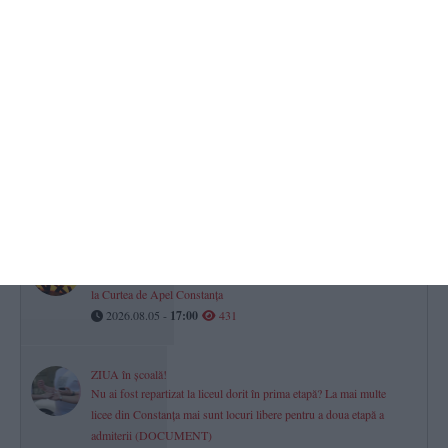
A jucat și la Farul Constanța
Sandu Culeafă, socru mic! Fiica sa, Vanessa Carolinne, fostă
campioană la gimnastică, s-a căsătorit (GALERIE FOTO)
2026.08.05 -
17:00
1141
Gimnastică ritmică. CSS1 Constanța
Cristina Halep, nepoată a Simonei Halep, medaliată la Naționale și
calificată la Cupa României
2026.08.05 -
17:00
615
Scandal arbitrat în instanță
Trei frați, acuzați că au lovit cu sălbăticie un taximetrist! Contestație
la Curtea de Apel Constanța
2026.08.05 -
17:00
431
ZIUA în școală!
Nu ai fost repartizat la liceul dorit în prima etapă? La mai multe
licee din Constanța mai sunt locuri libere pentru a doua etapă a
admiterii (DOCUMENT)