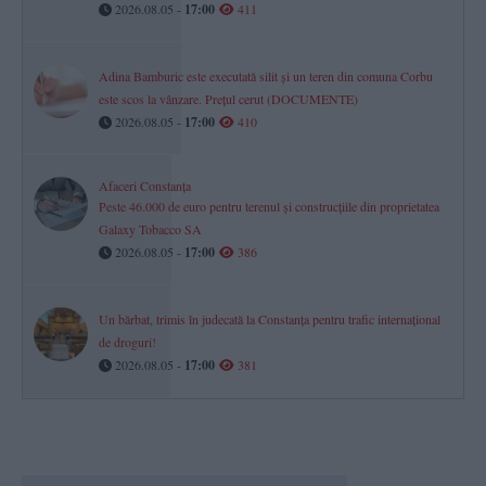
2026.08.05 -
17:00
411
Adina Bamburic este executată silit și un teren din comuna Corbu
este scos la vânzare. Prețul cerut (DOCUMENTE)
2026.08.05 -
17:00
410
Afaceri Constanța
Peste 46.000 de euro pentru terenul și construcțiile din proprietatea
Galaxy Tobacco SA
2026.08.05 -
17:00
386
Un bărbat, trimis în judecată la Constanța pentru trafic internațional
de droguri!
2026.08.05 -
17:00
381