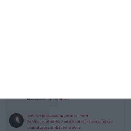
Justiție Constanța
Cine sunt cei 186 de judecători care împart dreptatea în Constanța
și Tulcea?
2026.08.07 -
17:00
848
Minifotbal Constanța
ACS Marina LMP și-a întărit lotul cu fundașul Vișan Crețu. „Bun
venit la bord!“ (VIDEO)
2026.08.07 -
17:00
567
CSM Constanța șah
Povestea lui George-Gabriel Grigore, Mare Maestru Internațional.
„Am știut că vei deveni jucător, că te-am văzut plângând la acel
meci“ (P)
2026.08.07 -
17:00
547
Răzbunare periculoasă din gelozie la Limanu
Un bărbat, condamnat la 3 ani și 6 luni de închisoare după ce a
incendiat camera tehnică a fostei soacre