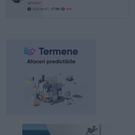
apropiere”
2026.08.07 -
17:00
369