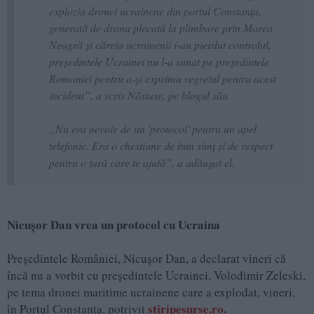
explozia dronei ucrainene din portul Constanța,
generată de drona plecată la plimbare prin Marea
Neagră și căreia ucrainenii i-au pierdut controlul,
președintele Ucrainei nu l-a sunat pe președintele
Romaniei pentru a-și exprima regretul pentru acest
incident”, a scris Năstase, pe blogul său.
„Nu era nevoie de un 'protocol' pentru un apel
telefonic. Era o chestiune de bun simț și de respect
pentru o țară care te ajută”, a adăugat el.
Nicuşor Dan vrea un protocol cu Ucraina
Preşedintele României, Nicuşor Dan, a declarat vineri că
încă nu a vorbit cu preşedintele Ucrainei, Volodimir Zeleski,
pe tema dronei maritime ucrainene care a explodat, vineri,
stiripesurse.ro.
în Portul Constanţa, potrivit