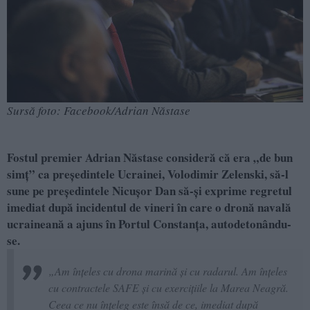
Sursă foto: Facebook/Adrian Năstase
Fostul premier Adrian Năstase consideră că era „de bun
simț” ca președintele Ucrainei, Volodimir Zelenski, să-l
sune pe președintele Nicușor Dan să-și exprime regretul
imediat după incidentul de vineri în care o dronă navală
ucraineană a ajuns în Portul Constanța, autodetonându-
se.
„Am înțeles cu drona marină și cu radarul. Am înțeles
cu contractele SAFE și cu exercițiile la Marea Neagră.
Ceea ce nu înțeleg este însă de ce, imediat după