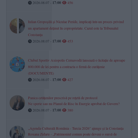
2026.08.07 -
17:00
456
Iulian Gropoșilă și Niculae Peride, implicați într-un proces privind
un apartament deținut în coproprietate. Cazul este la Tribunalul
Constanța
2026.08.07 -
17:00
453
Clubul Sportiv Axiopolis Cernavodă lansează o licitație de aproape
800.000 de lei pentru a contracta o firmă de curățenie
(DOCUMENTE)
2026.08.07 -
17:00
427
Panica cetățenilor prescrisă pe rețetă de protocol
Ne sperie sau nu Planul de Risc în Energie aprobat de Guvern?
2026.08.07 -
17:00
380
„Agenda Culturală România - Turcia 2026” ajunge și la Constanța
Roxana Zidaru - „Patrimoniul comun poate deveni o sursă de