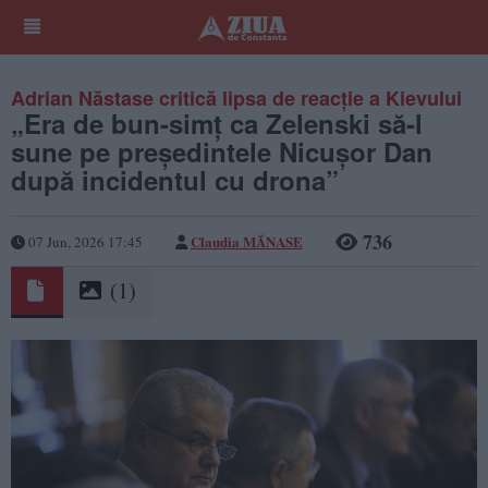
Adrian Năstase critică lipsa de reacție a Kievului
„Era de bun-simț ca Zelenski să-l
sune pe președintele Nicușor Dan
după incidentul cu drona”
736
Claudia MĂNASE
07 Jun, 2026 17:45
(1)