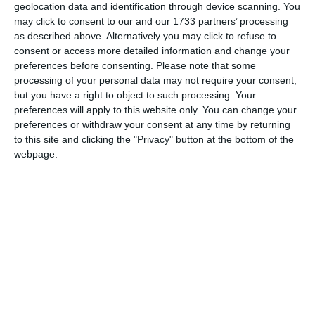
Anterior, acesta confirmase că drona care a explodat în
geolocation data and identification through device scanning. You
Portul Constanţa este ucraineană, însă a subliniat că
may click to consent to our and our 1733 partners’ processing
responsabilitatea pentru această situaţie revine Federaţiei
as described above. Alternatively you may click to refuse to
Ruse.
consent or access more detailed information and change your
preferences before consenting.
Please note that some
processing of your personal data may not require your consent,
"În primul rând, e cert acum, am avut o dronă
but you have a right to object to such processing. Your
ucraineană, parte dintr-un set de patru drone
preferences will apply to this website only. You can change your
ucrainene care au pierdut controlul, încărcate cu
preferences or withdraw your consent at any time by returning
explozibil, însă, trebuie să spunem foarte clar, Ucraina
to this site and clicking the "Privacy" button at the bottom of the
este ţara agresată. Pentru orice fel de evenimente care
webpage.
apar, responsabilul este Rusia, pentru că Rusia este
ţara agresoare în acest război şi Ucraina se apără aşa
cum reuşeşte să o facă", a precizat Nicuşor Dan.
Adaugă-ne ca sursă în Google
Urmărește-ne pe Google News
Urmărește-ne pe Whatsapp