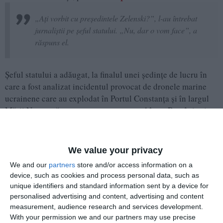
„Ați vorbit cu președintele Zelenski?”, l-au întrebat
jurnaliștii pe șeful statului. „Nu, dar o vom face”, a
răspuns el.
Șeful statului a adăugat, la finalul unei şedinţe de lucru în
care a fost analizat incidentul provocat de dronele marine
ucrainene care au explodat în Portul Constanţa şi în largul
Mării Negre, că este necesar un protocol între România și
Ucraina care să reglementeze astfel de situaţii.
"O parte din discuţia pe care am avut-o înăuntru a
We value your privacy
fost despre elemente ale unui protocol care să
We and our
partners
store and/or access information on a
funcţioneze în situaţii ca aceasta", a afirmat şeful
device, such as cookies and process personal data, such as
statului român.
unique identifiers and standard information sent by a device for
personalised advertising and content, advertising and content
measurement, audience research and services development.
With your permission we and our partners may use precise