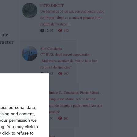
FOTO.DIICOT
Un bărbat de 51 de ani, cercetat pentru trafic
de droguri, după ce a cultivat plantele într-o
pădure de mesteceni
12:49
142
 ale
aracter
Știri Constanța
CT BUS, după eșecul negocierilor -
„Majorarea salarială de 250 de lei a fost
respinsă de sindicate”
12:43
192
Președintele CJ Constanța, Florin Mitroi -
„Constanța scrie istorie. A fost semnat
contractul de finanțare pentru noul Acvariu
cess personal data,
al Constanței!
tising and content,
12:40
201
your permission we
ng. You may click to
click to refuse to
IJJ Tulcea