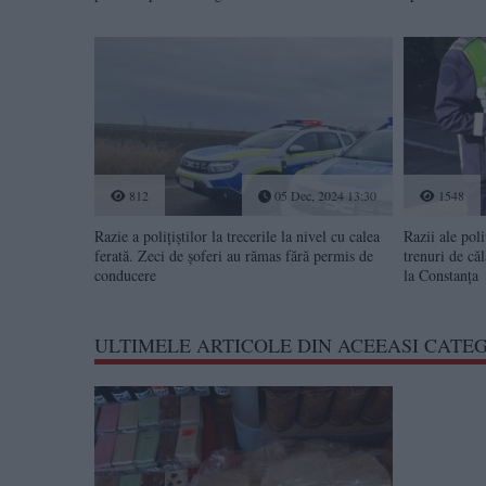
812
05 Dec, 2024 13:30
1548
Razie a polițiștilor la trecerile la nivel cu calea
Razii ale poli
ferată. Zeci de șoferi au rămas fără permis de
trenuri de căl
conducere
la Constanța
ULTIMELE ARTICOLE DIN ACEEASI CATE