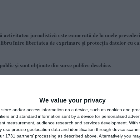
 activitatea jurnalistică este exonerată de la unele prevederi
bru între libertatea de exprimare şi protecţia datelor cu c
public și sunt obținute din surse publice deschise.
e pe Google News
Urmărește-ne pe Whatsapp
We value your privacy
store and/or access information on a device, such as cookies and pro
ifiers and standard information sent by a device for personalised adver
i-a placut articolul?
tent measurement, audience research and services development.
With 
 use precise geolocation data and identification through device scanni
ur 1731 partners’ processing as described above. Alternatively you may 