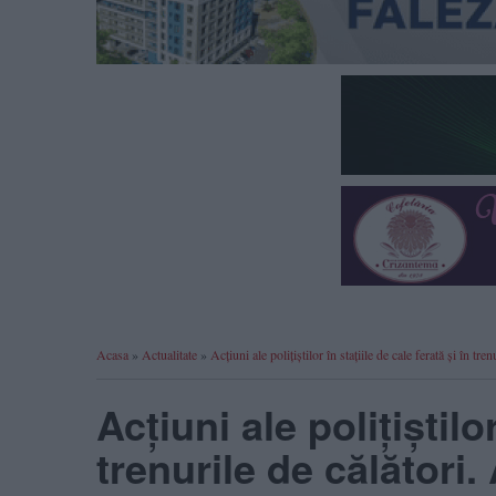
Acasa
»
Actualitate
»
Acțiuni ale polițiștilor în stațiile de cale ferată și în tr
Acțiuni ale polițiștilor
trenurile de călători.