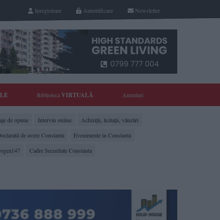
Inregistrare
Autentificare
Newsletter
YLE
Biblioteca
VIRTUALĂ
Anunturi
je de opinie
Interviu online
Achiziții, licitații, vânzări
eclaratii de avere Constanta
Evenimente in Constanta
rogea147
Cadre Securitate Constanta