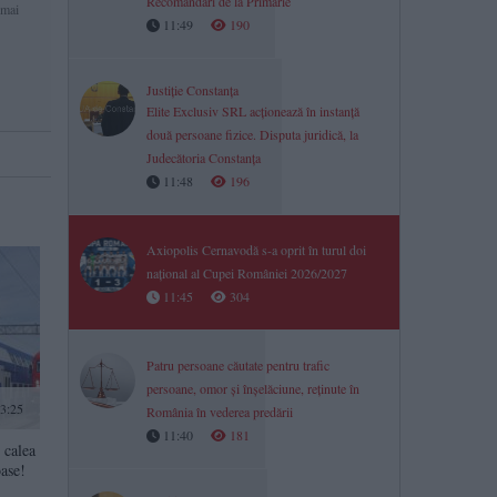
Recomandări de la Primărie
 mai
11:49
190
Justiție Constanța
Elite Exclusiv SRL acționează în instanță
două persoane fizice. Disputa juridică, la
Judecătoria Constanța
11:48
196
Axiopolis Cernavodă s-a oprit în turul doi
național al Cupei României 2026/2027
11:45
304
Patru persoane căutate pentru trafic
persoane, omor și înșelăciune, reținute în
3:25
România în vederea predării
11:40
181
 calea
oase!