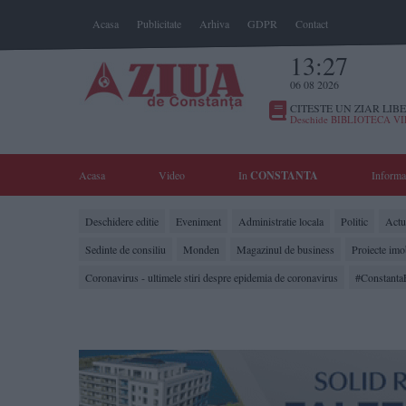
Acasa
Publicitate
Arhiva
GDPR
Contact
13:27
06 08 2026
CITESTE UN ZIAR LIBE
Deschide BIBLIOTECA V
Acasa
Video
In
CONSTANTA
Informa
Deschidere editie
Eveniment
Administratie locala
Politic
Actua
Sedinte de consiliu
Monden
Magazinul de business
Proiecte imo
Coronavirus - ultimele stiri despre epidemia de coronavirus
#Constanta