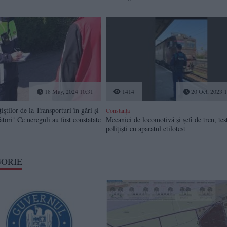
18 May, 2024 10:31
1414
20 Oct, 2023 1
țiștilor de la Transporturi în gări și
Constanța
ători! Ce nereguli au fost constatate
Mecanici de locomotivă și șefi de tren, tes
polițiști cu aparatul etilotest
GORIE