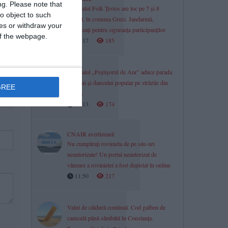
ng.
Please note that
Festivalul Folk Țestos are loc pe 7 și 8
o object to such
august, în comuna Greci. Jandarmii,
ces or withdraw your
mobilizați pentru siguranța participanților
 of the webpage.
12:17
185
Festivalul „Peștișorul de Aur” aduce parada
portului și dansului popular pe străzile din
GREE
Tulcea
12:13
174
CNAIR avertizează
Nu cumpărați rovinieta de pe site-uri
neautorizate! Un portal neautorizat de
vânzare a rovinietei a fost depistat în online
11:50
217
Valul de căldură continuă. Cod galben de
caniculă până sâmbătă în Constanța.