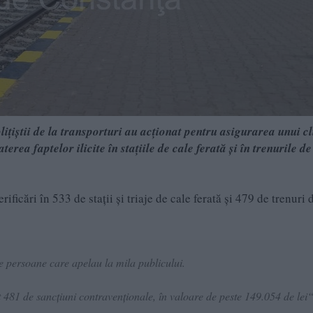
lițiștii de la transporturi au acționat pentru asigurarea unui c
rea faptelor ilicite în stațiile de cale ferată și în trenurile de
rificări în 533 de stații și triaje de cale ferată și 479 de trenuri 
 de persoane care apelau la mila publicului.
at 481 de sancțiuni contravenționale, în valoare de peste 149.054 de lei“