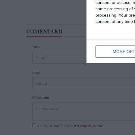
consent or access m
some processing of y
processing. Your pre
consent at any time b
COMENTARII
Nume
MORE OPT
Email
Comentariu
Am citit si sunt de acord cu
regulile de postare
.