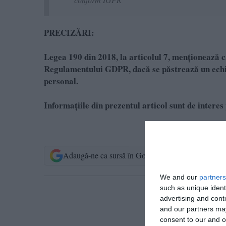
PRECIZĂRI:
Legea 190 din 2018, la articolul 7, menţionează că
Regulamentului GDPR, dacă se păstrează un echili
personal.
Informațiile din prezentul articol sunt de interes 
Adaugă-ne ca sursă în Google
Urmărește-n
We and our
partners
such as unique ident
T
advertising and con
and our partners may
consent to our and o