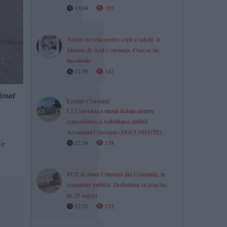
13:04
103
Atelier de colaj pentru copii și adulți, la
Muzeul de Artă Constanța. Cum se fac
înscrierile
12:59
147
limat
Licitații Constanța
CJ Constanța a anulat licitația pentru
consolidarea și reabilitarea clădirii
Acvariului Constanța (DOCUMENTE)
de
12:54
138
PUZ-ul zonei Celulozei din Constanța, în
consultare publică. Dezbaterea va avea loc
pe 25 august
12:51
132
 -