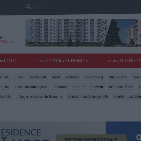
R!
IRTUALĂ
tii
UTILE
Stiinta,
CULTURA SI TEHNICA
Sanatate
SI LIFEST
litate
Social
Invatamant
Sport
Editorial
Fotoreportaj
Stiri externe
Sonda
biliare
Constanteanul suparat
Economic
Cultura
Interviu
Insolventa firme
D
EsteBine
Alegeri electorale în România
#sărbătoreşteDobrogea150
#sărbătoreşteDob