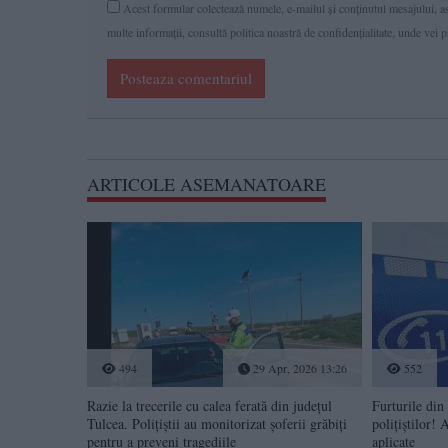
Acest formular colectează numele, e-mailul şi conținutul mesajului, ast
multe informaţii, consultă politica noastră de confidenţialitate, unde vei 
Posteaza comentariul
ARTICOLE ASEMANATOARE
494
29 Apr, 2026 13:26
552
Razie la trecerile cu calea ferată din județul
Furturile din
Tulcea. Polițiștii au monitorizat șoferii grăbiți
polițiștilor!
pentru a preveni tragediile
aplicate