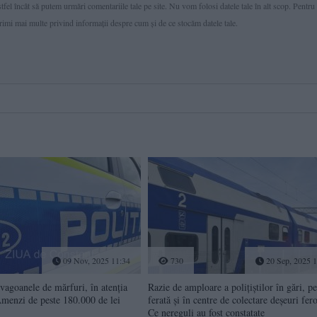
fel încât să putem urmări comentariile tale pe site. Nu vom folosi datele tale în alt scop. Pentru
primi mai multe privind informaţii despre cum și de ce stocăm datele tale.
09 Nov, 2025 11:34
730
20 Sep, 2025 1
 vagoanele de mărfuri, în atenția
Razie de amploare a polițiștilor în gări, pe
 Amenzi de peste 180.000 de lei
ferată și în centre de colectare deșeuri fer
Ce nereguli au fost constatate