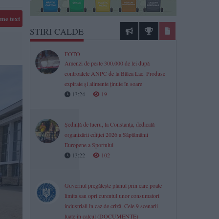
me text
STIRI CALDE
FOTO
Amenzi de peste 300.000 de lei după
controalele ANPC de la Bâlea Lac. Produse
expirate și alimente ținute în soare
13:24
19
Ședință de lucru, la Constanța, dedicată
organizării ediției 2026 a Săptămânii
Europene a Sportului
13:22
102
Guvernul pregătește planul prin care poate
limita sau opri curentul unor consumatori
industriali în caz de criză. Cele 9 scenarii
luate în calcul (DOCUMENTE)