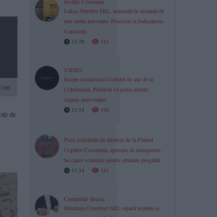
Justiție Constanța
Lukas Maritim SRL, acționată în instanță de
mai multe persoane. Procesul la Judecătoria
Constanța
11:38
183
VIDEO
Începe restaurarea Coifului de aur de la
3:06
Coțofenești. Publicul va putea urmări
etapele intervenției
11:34
190
tați de
Pista reabilitată de atletism de la Palatul
Copiilor Constanța, aproape de inaugurare.
Se caută voluntari pentru ultimele pregătiri
11:34
181
Cumpărări directe
Marmara Construct SRL repară treptele și