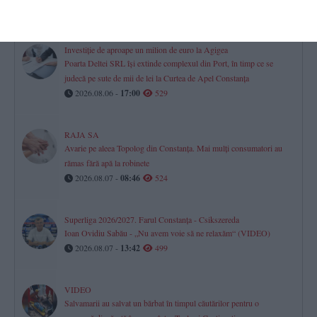
2026.08.07 -
12:04
537
Investiție de aproape un milion de euro la Agigea
Poarta Deltei SRL își extinde complexul din Port, în timp ce se
judecă pe sute de mii de lei la Curtea de Apel Constanța
2026.08.06 -
17:00
529
RAJA SA
Avarie pe aleea Topolog din Constanța. Mai mulți consumatori au
rămas fără apă la robinete
2026.08.07 -
08:46
524
Superliga 2026/2027. Farul Constanța - Csikszereda
Ioan Ovidiu Sabău - „Nu avem voie să ne relaxăm“ (VIDEO)
2026.08.07 -
13:42
499
VIDEO
Salvamarii au salvat un bărbat în timpul căutărilor pentru o