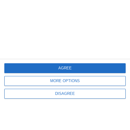
603
03 Aug, 2026 21:25
Știri Constanța
Patru șoferi, cercetați de polițiști pentru infracțiuni la regimul rutier
AGREE
1176
03 Aug, 2026 18:14
MORE OPTIONS
Oficial de la IPJ Constanța despre accidentul mortal de la ieșirea din
Tariverde
DISAGREE