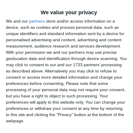
We value your privacy
Totodată, au fost retrase 4 certificate de înmatriculare.
We and our
partners
store and/or access information on a
device, such as cookies and process personal data, such as
unique identifiers and standard information sent by a device for
Astfel de acțiuni vor continua și în perioada următoare
personalised advertising and content, advertising and content
pentru creșterea gradului de siguranță pe drumurile publice.
measurement, audience research and services development.
With your permission we and our partners may use precise
geolocation data and identification through device scanning. You
may click to consent to our and our 1733 partners’ processing
Citește și:
as described above. Alternatively you may click to refuse to
IPJ Gorj: Între femeia de 83 de ani și nepoții săi nu au fost
consent or access more detailed information and change your
preferences before consenting.
Please note that some
sesizate acte de violență fizică
processing of your personal data may not require your consent,
but you have a right to object to such processing. Your
Adaugă-ne ca sursă în Google
preferences will apply to this website only. You can change your
preferences or withdraw your consent at any time by returning
Urmărește-ne pe Google News
to this site and clicking the "Privacy" button at the bottom of the
webpage.
Urmărește-ne pe Whatsapp