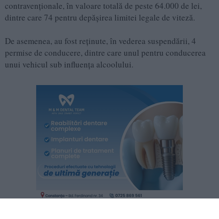
contravenționale, în valoare totală de peste 64.000 de lei,
dintre care 74 pentru depășirea limitei legale de viteză.
De asemenea, au fost reținute, în vederea suspendării, 4
permise de conducere, dintre care unul pentru conducerea
unui vehicul sub influența alcoolului.