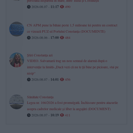
persoană dispărută în mare, între Tuzla și Costinești
2026.08.07 -
11:17
490
CN APM pune la bătaie peste 1,5 milioane lei pentru un contract
ce vizează PUZ-ul Portului Constanța (DOCUMENTE)
2026.08.06 -
17:00
484
Știri Constanța azi
VIDEO. Salvamarii trag un nou semnal de alarmă după o
intervenție la limită-„Dacă vezi că nu te ții bine pe picioare, stai pe
nisip“
2026.08.07 -
14:01
456
Sănătate Constanța
Legea nr. 166/2026 a fost promulgată. Închisoare pentru atacurile
asupra cadrelor medicale și liber la angajări (DOCUMENT)
2026.08.07 -
10:19
411