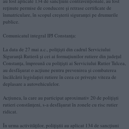
au fost aplicate 134 de sancțiuni contravenționale, au fost
reținute permise de conducere și retrase certificate de
înmatriculare, în scopul creșterii siguranței pe drumurile
publice.
Comunicatul integral IPJ Constanța:
La data de 27 mai a.c., polițiști din cadrul Serviciului
Siguranță Rutieră și cei ai formațiunilor rutiere din județul
Constanța, împreună cu polițiști ai Serviciului Rutier Tulcea,
au desfășurat o acțiune pentru prevenirea și combaterea
încălcării legislației rutiere în ceea ce privește viteza de
deplasare a autovehiculelor.
Acțiunea, la care au participat aproximativ 20 de polițiști
rutieri constănțeni, s-a desfășurat în zonele cu risc rutier
ridicat.
În urma activităților, polițiștii au aplicat 134 de sancțiuni