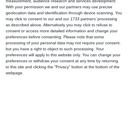
measurement, audience research and services development.
With your permission we and our partners may use precise
geolocation data and identification through device scanning. You
may click to consent to our and our 1733 partners’ processing
as described above. Alternatively you may click to refuse to
consent or access more detailed information and change your
preferences before consenting.
Please note that some
processing of your personal data may not require your consent,
Acțiunea este în dinamică.
but you have a right to object to such processing. Your
preferences will apply to this website only. You can change your
Citește și:
preferences or withdraw your consent at any time by returning
UPDATEPatru autoturisme implicate într-un accident
to this site and clicking the "Privacy" button at the bottom of the
rutier pe strada Castanilor din Constanța (GALERIE
webpage.
FOTO)
Adaugă-ne ca sursă în Google
Urmărește-ne pe Google News
Urmărește-ne pe Whatsapp