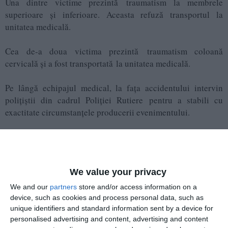
Una dintre victime prezintă traumatism la membrele
superioare și inferioare. Aceasta refuză transportul la
unitatea medicală.
Cea de-a doua victima prezintă traumatism coloană
cervicală și a fost transportată la unitatea medicală.
Pe lângă echipajul medical, la fața accidentului intervin
polițiștii din cadrul Poliției Rutiere pentru a stabili cu
exactitate circumstanțele producerii evenimentului.
We value your privacy
We and our
partners
store and/or access information on a
device, such as cookies and process personal data, such as
unique identifiers and standard information sent by a device for
personalised advertising and content, advertising and content