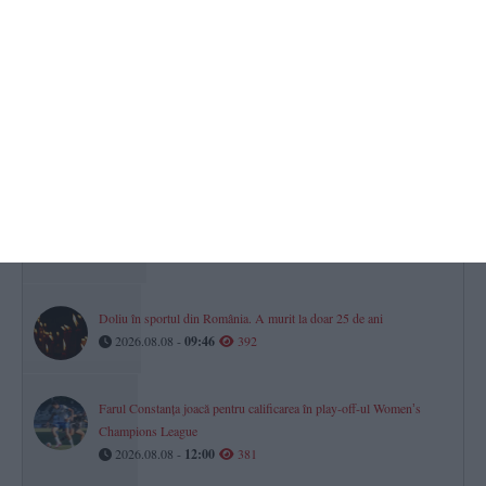
2026.08.07 -
17:00
427
„Agenda Culturală România - Turcia 2026” ajunge și la Constanța
Roxana Zidaru - „Patrimoniul comun poate deveni o sursă de
apropiere”
2026.08.07 -
17:00
416
O dronă a intrat din România în Bulgaria și a explodat la 100 de
metri de graniță
2026.08.08 -
13:31
409
Doliu în sportul din România. A murit la doar 25 de ani
2026.08.08 -
09:46
392
Farul Constanța joacă pentru calificarea în play-off-ul Womenʼs
Champions League
2026.08.08 -
12:00
381