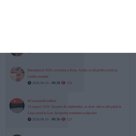
Horoscop pentru luni, 10 august 2026. Comunicarea este la cote
înalte pentru unii nativi
2026.08.10 -
08:17
179
Calendar ortodox, 10 iulie 2026. Ce sfinți sunt prăznuiți astăzi
2026.08.10 -
08:08
154
Bacalaureat 2026, sesiunea a doua. Astăzi se dă proba scrisă la
Limba română
2026.08.10 -
08:28
154
#ConstantaEsteBine
10 august 2026. Început de săptămână, cu doar câteva zile până la
Luna nouă în Leu, începutul portalului eclipselor
2026.08.10 -
08:36
123