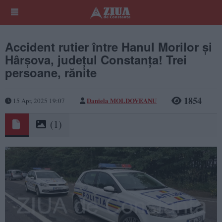
Accident rutier între Hanul Morilor și
Hârșova, județul Constanța! Trei
persoane, rănite
1854
Daniela MOLDOVEANU
15 Apr, 2025 19:07
(1)