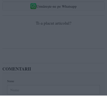
Urmărește-ne pe Whatsapp
Ti-a placut articolul?
COMENTARII
Nume
Email