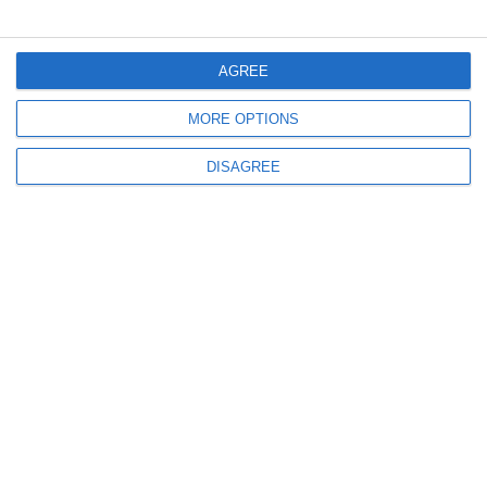
AGREE
MORE OPTIONS
10730
25 Nov, 2021 00:00
DISAGREE
Accident mortal la Hanul Morilor!
Un tir a intrat frontal într-un Matiz. Șoferul mașinii nu a avut nicio șansă.
Prima condamnare
2784
14 Nov, 2021 08:07
Un tir încărcat cu porumb s-a răsturnat pe DN2A, zona Hanul Morilor