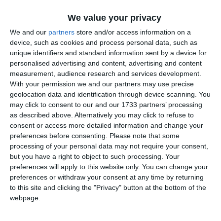
We value your privacy
Comentariu
We and our
partners
store and/or access information on a
device, such as cookies and process personal data, such as
unique identifiers and standard information sent by a device for
personalised advertising and content, advertising and content
measurement, audience research and services development.
Am citit si sunt de acord cu
regulile de postare
.
With your permission we and our partners may use precise
geolocation data and identification through device scanning. You
Acest formular colectează numele, e-mailul şi conținutul mesajului, astfel încât
may click to consent to our and our 1733 partners’ processing
să putem urmări comentariile tale pe site. Nu vom folosi datele tale în alt scop.
as described above. Alternatively you may click to refuse to
Pentru mai multe informaţii, consultă politica noastră de confidenţialitate, unde vei
consent or access more detailed information and change your
primi mai multe privind informaţii despre cum și de ce stocăm datele tale.
preferences before consenting.
Please note that some
processing of your personal data may not require your consent,
Posteaza comentariul
but you have a right to object to such processing. Your
preferences will apply to this website only. You can change your
preferences or withdraw your consent at any time by returning
to this site and clicking the "Privacy" button at the bottom of the
webpage.
ARTICOLE ASEMANATOARE