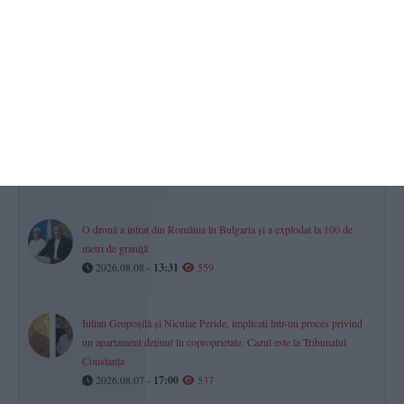
Povestea lui George-Gabriel Grigore, Mare Maestru Internațional.
„Am știut că vei deveni jucător, că te-am văzut plângând la acel
meci“ (P)
2026.08.07 -
17:00
624
Firma în care este asociată fosta soție a procurorului Gigi Valentin
Ștefan din Constanța, vizată într-un dosar privind deșeurile.
Instanța a dispus o măsură preventivă
2026.08.08 -
09:22
623
O dronă a intrat din România în Bulgaria și a explodat la 100 de
metri de graniță
2026.08.08 -
13:31
559
Iulian Gropoșilă și Niculae Peride, implicați într-un proces privind
un apartament deținut în coproprietate. Cazul este la Tribunalul
Constanța
2026.08.07 -
17:00
537