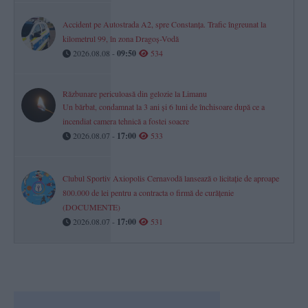
Accident pe Autostrada A2, spre Constanța. Trafic îngreunat la
kilometrul 99, în zona Dragoș-Vodă
2026.08.08 -
09:50
534
Răzbunare periculoasă din gelozie la Limanu
Un bărbat, condamnat la 3 ani și 6 luni de închisoare după ce a
incendiat camera tehnică a fostei soacre
2026.08.07 -
17:00
533
Clubul Sportiv Axiopolis Cernavodă lansează o licitație de aproape
800.000 de lei pentru a contracta o firmă de curățenie
(DOCUMENTE)
2026.08.07 -
17:00
531