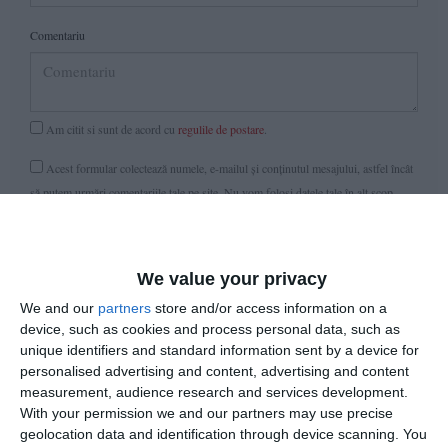
Comentariu
Am citit si sunt de acord cu
regulile de postare
.
Acest formular colectează numele, e-mailul şi conținutul mesajului, astfel încât
să putem urmări comentariile tale pe site. Nu vom folosi datele tale în alt scop.
Pentru mai multe informaţii, consultă politica noastră de confidenţialitate, unde vei
primi mai multe privind informaţii despre cum și de ce stocăm datele tale.
We value your privacy
Posteaza comentariul
We and our
partners
store and/or access information on a
device, such as cookies and process personal data, such as
unique identifiers and standard information sent by a device for
personalised advertising and content, advertising and content
measurement, audience research and services development.
ARTICOLE ASEMANATOARE
With your permission we and our partners may use precise
geolocation data and identification through device scanning. You