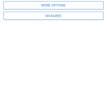
MORE OPTIONS
DISAGREE
100
08 Aug, 2026 19:57
Șoferi filmați forțând Bariera Petricani înainte de ridicarea completă. CFR
a sesizat autoritățile
168
08 Aug, 2026 18:58
Radu Miruță reclamă rezistență la modernizarea Armatei - „Oameni cu
putere de decizie nu vor să renunțe la beneficii”