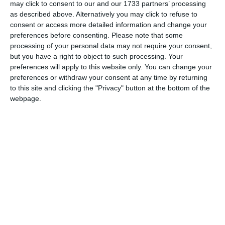
may click to consent to our and our 1733 partners’ processing
as described above. Alternatively you may click to refuse to
consent or access more detailed information and change your
preferences before consenting.
Please note that some
processing of your personal data may not require your consent,
but you have a right to object to such processing. Your
preferences will apply to this website only. You can change your
312
05 Aug, 2026 12:03
preferences or withdraw your consent at any time by returning
to this site and clicking the "Privacy" button at the bottom of the
UPDATE
webpage.
Motociclist decedat într-un accident rutier pe DN1 între Brașov și Sibiu
762
14 Jul, 2026 09:41
Tânăr de 25 de ani decedat într-un grav accident rutier la Brașov