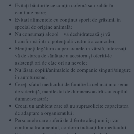
Evitaţi băuturile ce conţin cofeină sau zahăr în
cantitate mare;
Evitaţi alimentele cu conţinut sporit de grăsimi, în
special de origine animală;
Nu consumaţi alcool – vă deshidratează şi vă
transformă într-o potenţială victimă a caniculei;
Menţineţi legătura cu persoanele în vârstă, interesați-
vă de starea de sănătate a acestora şi oferiți-le
asistenţă ori de câte ori au nevoie;
Nu lăsaţi copiii/animalele de companie singuri/singure
în autoturisme;
Cereţi sfatul medicului de familie la cel mai mic semn
de suferinţă, manifestat de dumneavoastră sau copilul
dumneavoastră;
Creaţi un ambient care să nu suprasolicite capacitatea
de adaptare a organismului;
Persoanele care suferă de diferite afecţiuni îşi vor
continua tratamentul, conform indicaţiilor medicului.