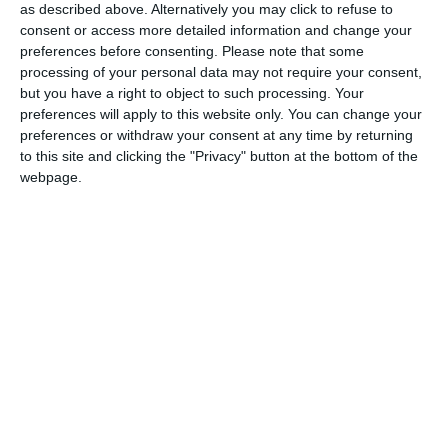
as described above. Alternatively you may click to refuse to
consent or access more detailed information and change your
preferences before consenting.
Please note that some
Am citit si sunt de acord cu
regulile de postare
.
processing of your personal data may not require your consent,
but you have a right to object to such processing. Your
Acest formular colectează numele, e-mailul şi conținutul mesajului, astfel încât
preferences will apply to this website only. You can change your
să putem urmări comentariile tale pe site. Nu vom folosi datele tale în alt scop.
preferences or withdraw your consent at any time by returning
Pentru mai multe informaţii, consultă politica noastră de confidenţialitate, unde vei
to this site and clicking the "Privacy" button at the bottom of the
primi mai multe privind informaţii despre cum și de ce stocăm datele tale.
webpage.
Posteaza comentariul
ARTICOLE ASEMANATOARE