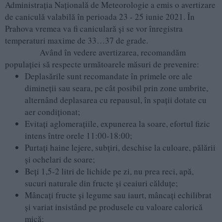
Administraţia Naţională de Meteorologie a emis o avertizare
de caniculă valabilă în perioada 23 - 25 iunie 2021. În
Prahova vremea va fi caniculară şi se vor înregistra
temperaturi maxime de 33…37 de grade.
Având în vedere avertizarea, recomandăm
populației să respecte următoarele măsuri de prevenire:
Deplasările sunt recomandate în primele ore ale
dimineţii sau seara, pe cât posibil prin zone umbrite,
alternând deplasarea cu repausul, în spaţii dotate cu
aer condiţionat;
Evitaţi aglomeraţiile, expunerea la soare, efortul fizic
intens între orele 11:00-18:00;
Purtaţi haine lejere, subţiri, deschise la culoare, pălării
şi ochelari de soare;
Beţi 1,5-2 litri de lichide pe zi, nu prea reci, apă,
sucuri naturale din fructe şi ceaiuri călduţe;
Mâncaţi fructe şi legume sau iaurt, mâncaţi echilibrat
şi variat insistând pe produsele cu valoare calorică
mică;