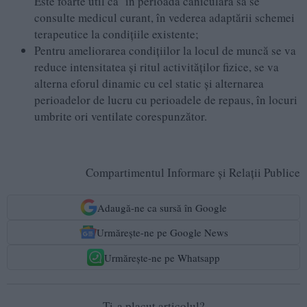
Este foarte util ca în perioada caniculară să se
consulte medicul curant, în vederea adaptării schemei
terapeutice la condiţiile existente;
Pentru ameliorarea condiţiilor la locul de muncă se va
reduce intensitatea şi ritul activităţilor fizice, se va
alterna eforul dinamic cu cel static şi alternarea
perioadelor de lucru cu perioadele de repaus, în locuri
umbrite ori ventilate corespunzător.
Compartimentul Informare și Relații Publice
Adaugă-ne ca sursă în Google
Urmărește-ne pe Google News
Urmărește-ne pe Whatsapp
Ti-a placut articolul?