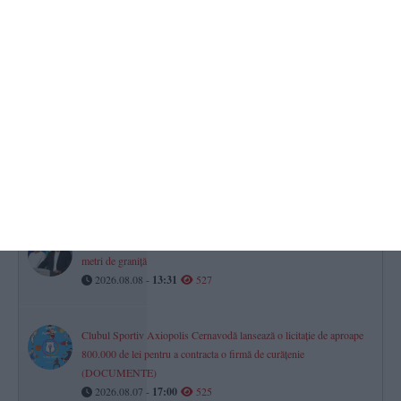
Iulian Gropoșilă și Niculae Peride, implicați într-un proces privind
un apartament deținut în coproprietate. Cazul este la Tribunalul
Constanța
2026.08.07 -
17:00
531
Răzbunare periculoasă din gelozie la Limanu
Un bărbat, condamnat la 3 ani și 6 luni de închisoare după ce a
incendiat camera tehnică a fostei soacre
2026.08.07 -
17:00
527
O dronă a intrat din România în Bulgaria și a explodat la 100 de
metri de graniță
2026.08.08 -
13:31
527
Clubul Sportiv Axiopolis Cernavodă lansează o licitație de aproape
800.000 de lei pentru a contracta o firmă de curățenie
(DOCUMENTE)
2026.08.07 -
17:00
525