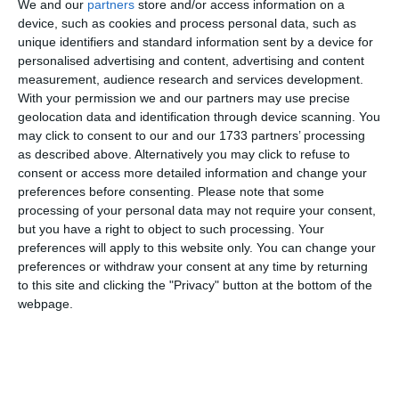
We and our
partners
store and/or access information on a
Pentru a preveni incendiile în perioada caniculei,
device, such as cookies and process personal data, such as
recomandăm respectarea următoarelor măsuri:
unique identifiers and standard information sent by a device for
respectați normele de prevenire și stingere a
personalised advertising and content, advertising and content
incendiilor;
measurement, audience research and services development.
With your permission we and our partners may use precise
nu utilizați focul deschis în zonele cu vegetație uscată,
geolocation data and identification through device scanning. You
la distanțe mici față de locurile cu pericol de explozie
may click to consent to our and our 1733 partners’ processing
sau față de materiale combustibile, fără a-l
as described above. Alternatively you may click to refuse to
supraveghea și asigura prin măsuri corespunzătoare;
consent or access more detailed information and change your
nu expuneți la soare sau în zone supraîncălzite
preferences before consenting.
Please note that some
recipiente sau rezervoare ce conțin lichide inflamabile
processing of your personal data may not require your consent,
sau gaze sub presiune;
but you have a right to object to such processing. Your
preferences will apply to this website only. You can change your
pregătiți hrana prin utilizarea focului deschis doar în
preferences or withdraw your consent at any time by returning
locurile special amenajate, în condiții și la distanțe
to this site and clicking the "Privacy" button at the bottom of the
care să nu permită propagarea focului la construcții,
webpage.
depozite, culturi agricole, păduri, plantații sau la alte
vecinătăți;
nu aruncați țigările nestinse în apropierea vegetației
uscate;