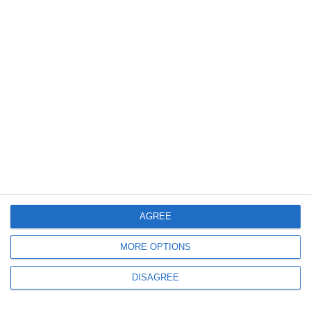
1368
03 Jul, 2026 16:41
Aproximativ 20 de kilograme de substanțe interzise au fost descoperite de
polițiști și procurori
AGREE
MORE OPTIONS
1342
03 Jul, 2026 16:39
DISAGREE
Politia de Frontiera
Rezultate înregistrate la frontieră în ultimele 24 de ore