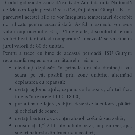
Codul galben de caniculă emis de Administrația Națională
de Meteorologie persistă și astăzi, în județul Giurgiu. Pe tot
parcursul acestei zile se vor înregistra temperaturi deosebit
de ridicate pentru această dată. Astfel, maximele vor avea
valori cuprinse între 30 și 34 de grade, disconfortul termic
va fi ridicat, iar indicele temperatură-umezeală se va situa în
jurul valorii de 80 de unități.
Pentru a trece cu bine de această perioadă, ISU Giurgiu
recomandă respectarea următoarelor măsuri:
efectuaţi deplasări în primele ore ale dimineţii sau
seara, pe cât posibil prin zone umbrite, alternând
deplasarea cu repausul;
evitaţi aglomeraţiile, expunerea la soare, efortul fizic
intens între orele 11.00-18.00;
purtaţi haine lejere, subţiri, deschise la culoare, pălării
şi ochelari de soare;
evitaţi băuturile ce conţin alcool, cofeină sau zahăr;
consumaţi 1,5-2 litri de lichide pe zi, nu prea reci, apă,
sucuri naturale din fructe sau ceaiuri;