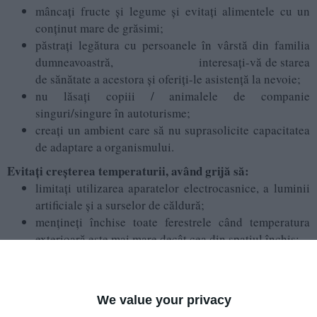
mâncaţi fructe şi legume şi evitaţi alimentele cu un
conţinut mare de grăsimi;
păstraţi legătura cu persoanele în vârstă din familia
dumneavoastră, interesați-vă de starea
de sănătate a acestora şi oferiţi-le asistenţă la nevoie;
nu lăsaţi copiii / animalele de companie
singuri/singure în autoturisme;
creaţi un ambient care să nu suprasolicite capacitatea
de adaptare a organismului.
Evitaţi creşterea temperaturii, având grijă să:
limitaţi utilizarea aparatelor electrocasnice, a luminii
artificiale şi a surselor de căldură;
menţineţi închise toate ferestrele când temperatura
exterioară este mai mare decât cea din spaţiul închis;
scădeţi temperatura, având grijă să aerisiţi dimineaţa
devreme sau seara târziu;
reglaţi aerul condiţionat astfel încât temperatura să fie
We value your privacy
cu 5 grade mai mică decât temperatura ambientală.