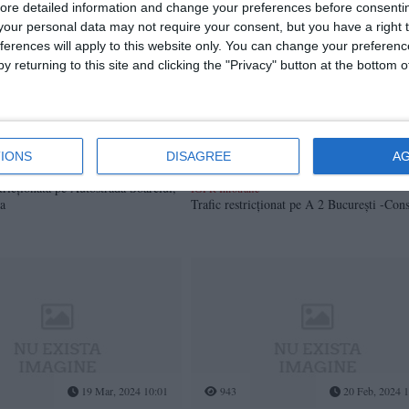
ore detailed information and change your preferences before consenti
our personal data may not require your consent, but you have a right t
ferences will apply to this website only. You can change your preferen
y returning to this site and clicking the "Privacy" button at the bottom
24 Apr, 2024 11:41
773
24 Apr, 2024 1
IONS
DISAGREE
A
stricționată pe Autostrada Soarelui,
IGPR Infotrafic
ța
Trafic restricționat pe A 2 București -Con
19 Mar, 2024 10:01
943
20 Feb, 2024 1