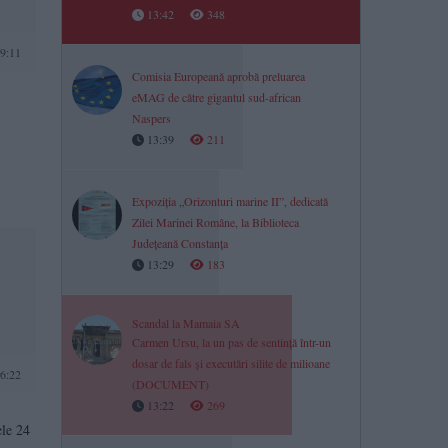
13:42
348
9:11
Comisia Europeană aprobă preluarea
eMAG de către gigantul sud-african
Naspers
13:39
211
Expoziția „Orizonturi marine II”, dedicată
Zilei Marinei Române, la Biblioteca
Județeană Constanța
13:29
183
Scandal la Mamaia SA
Carmen Ursu, la un pas de sentință într-un
dosar de fals și executări silite de milioane
16:22
(DOCUMENT)
13:22
269
ele 24