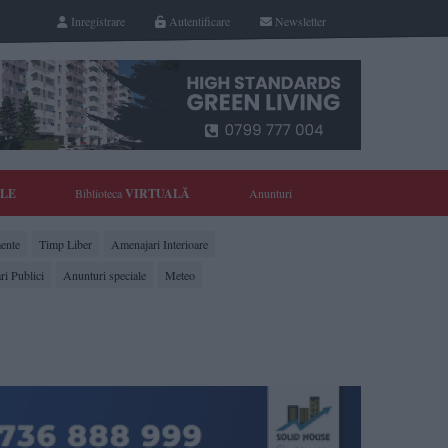
Inregistrare
Autentificare
Newsletter
YLE
Biblioteca
VIRTUALĂ
Anunturi
ente
Timp Liber
Amenajari Interioare
ri Publici
Anunturi speciale
Meteo