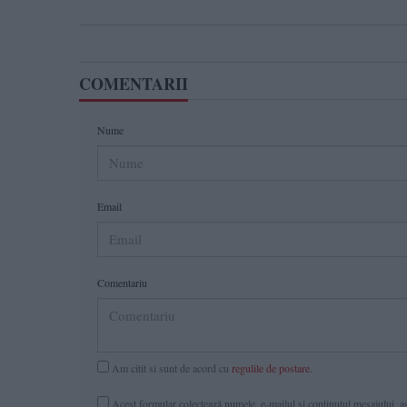
COMENTARII
Nume
Email
Comentariu
Am citit si sunt de acord cu
regulile de postare
.
Acest formular colectează numele, e-mailul şi conținutul mesajului, ast