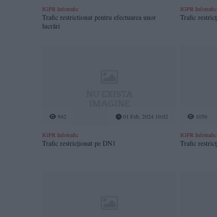
IGPR Infotrafic
IGPR Infotrafic
Trafic restrictionat pentru efectuarea unor
Trafic restri
lucrări
942
01 Feb, 2024 10:02
1056
IGPR Infotrafic
IGPR Infotrafic
Trafic restricționat pe DN1
Trafic restri