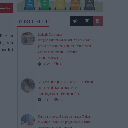
me text
STIRI CALDE
Licitații Constanța
lac, la
Drugon International SRL va dota noua
 și s-a
școală din comuna Valu lui Traian. Vezi
ensului
valoarea contractului atribuit!
(DOCUMENTE)
14:59
3
„ANNA, ține-ți prostul acasă!”. Bărbatul
care a vandalizat stânca de pe
Transfăgărășan a fost identificat
14:53
72
Un nou bloc cu 5 etaje pe strada Traian
Investiție imobiliară pregătită de o firmă
înființată recent în Ovidiu