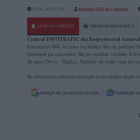
Redacția ZIUA de Constanța
25 Jan, 2024 12:30
ARTICOL COMPLET
VERSIUNE PRINTABILA
Centrul INFOTRAFIC din Inspectoratul General
kilometrul 486, în zona localității Recaș, județul 
răsturnat pe carosabil. Nu au rezultat victime. Circu
de mers Deva - Nădlac. Valorile de trafic sunt în cre
Se estimează reluarea normală a circulației după o
Adaugă-ne ca sursă în Google
Urmărește-n
T