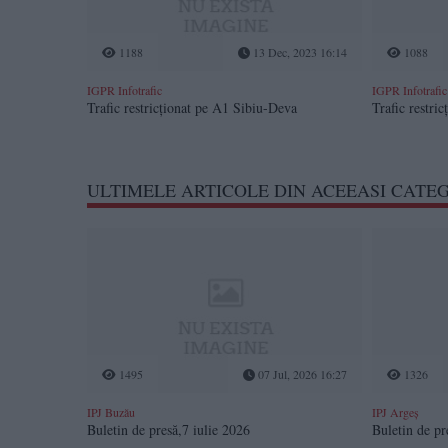
1188
13 Dec, 2023 16:14
1088
IGPR Infotrafic
IGPR Infotrafic
Trafic restricționat pe A1 Sibiu-Deva
Trafic restri
ULTIMELE ARTICOLE DIN ACEEASI CATE
1495
07 Jul, 2026 16:27
1326
IPJ Buzău
IPJ Argeș
Buletin de presă,7 iulie 2026
Buletin de p