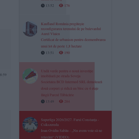
13:52
176
Kaufland România pregătește
reconfigurarea terenului de pe bulevardul
Aurel Vlaicu
Certificat de urbanism pentru dezmembrarea
unui lot de peste 1,8 hectare
13:51
190
Undă verde pentru o nouă investiție
8:59
imobiliară pe strada Soveja
Societatea BCD Intermed SRL demolează
două corpuri și ridică un bloc cu 4 etaje
lângă Parcul Tăbăcărie
13:49
284
Superliga 2026/2027. Farul Constanța -
Csikszereda
Ioan Ovidiu Sabău - „Nu avem voie să ne
relaxăm“ (VIDEO)