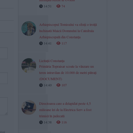
14:51
74
Arhiepiscopul Tomisului va sfinți o troiță
închinată Maicii Domnului la Catedrala
Arhiepiscopală din Constanța
14:41
117
Licitații Constanța
Primăria Topraisar scoate la vânzare un
teren intravilan de 10.000 de metri pătrați
(DOCUMENT)
14:40
107
Directoarea care a delapidat peste 4,5
milioane lei de la Electrica Serv a fost
trimisă în judecată
14:38
116
 mai