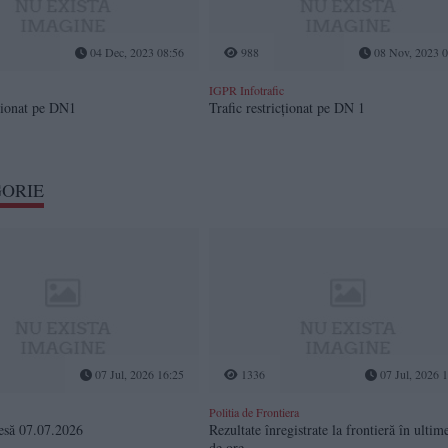
04 Dec, 2023 08:56
988
08 Nov, 2023 0
IGPR Infotrafic
cționat pe DN1
Trafic restricționat pe DN 1
GORIE
07 Jul, 2026 16:25
1336
07 Jul, 2026 
Politia de Frontiera
resă 07.07.2026
Rezultate înregistrate la frontieră în ultim
de ore