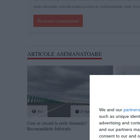
multe informaţii, consultă politica noastră de confidenţialitate, unde vei 
Posteaza comentariul
ARTICOLE ASEMANATOARE
We and our
partners
563
20 Jan, 2026 08:10
1048
such as unique ident
Cum se circulă la orele dimineții?
advertising and con
Centrul INFO
Recomandările Infotrafic
Cum se circu
and our partners may
Constanța și 
consent to our and o