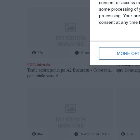
consent or access m
some processing of y
processing. Your pre
consent at any time b
776
05 Jun, 2024 09:59
1098
MORE OPT
Circulație re
IGPR Infotrafic
Trafic restricționat pe A2 București - Constanța,
spre Constan
pe ambele sensuri
864
10 Apr, 2024 10:10
1131