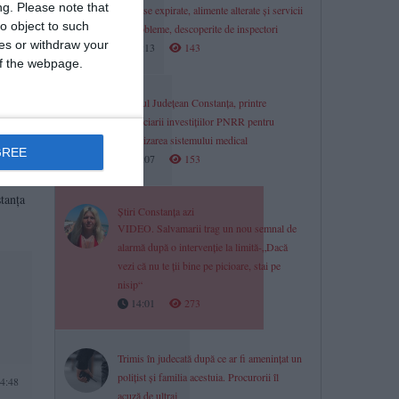
ng.
Please note that
Produse expirate, alimente alterate și servicii
o object to such
cu probleme, descoperite de inspectori
ces or withdraw your
14:13
143
 of the webpage.
Spitalul Județean Constanța, printre
beneficiarii investițiilor PNRR pentru
digitalizarea sistemului medical
0:31
GREE
14:07
153
stanța
Știri Constanța azi
VIDEO. Salvamarii trag un nou semnal de
alarmă după o intervenție la limită-„Dacă
vezi că nu te ții bine pe picioare, stai pe
nisip“
14:01
273
Trimis în judecată după ce ar fi amenințat un
polițist și familia acestuia. Procurorii îl
4:48
acuză de ultraj