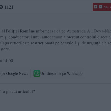
1121
Mari
 al Poliției Române
informează că pe Autostrada A 1 Deva-Năd
Timiș, conducătorul unui autocamion a pierdut controlul direcției
lația rutieră este restricționată pe benzile 1 și de urgență ale s
ștere.
ra 14:00.
e pe Google News
Urmărește-ne pe Whatsapp
i-a placut articolul?