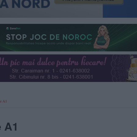
pe A1
e A1