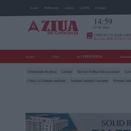
Acasa
Publicitate
Arhiva
GDPR
Contact
14:59
07 08 2026
CITESTE UN ZIAR LIBE
Deschide BIBLIOTECA V
Acasa
Video
In
CONSTANTA
Informa
Comunicate de presa
Licitatii
Servicii Publice Deconcentrate
Locu
Clinici si Cabinete medicale
Institutii Judetul Constanta
Primarii Jud