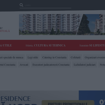
R!
IRTUALĂ
tii
UTILE
Stiinta,
CULTURA SI TEHNICA
Sanatate
SI LIFEST
ri speciale de munca
Legi utile
Catering in Constanta
Cofetarii
Organizari evenim
etul Constanta
Avocati
Executori judecatoresti Constanta
Lichidatori judiciari
Nota