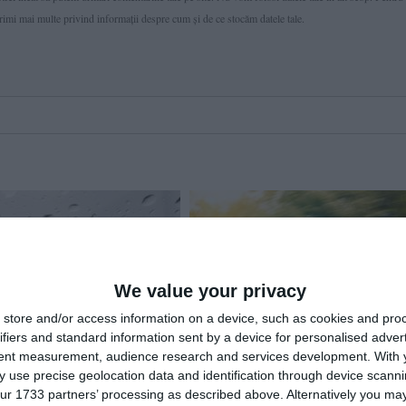
primi mai multe privind informaţii despre cum și de ce stocăm datele tale.
We value your privacy
store and/or access information on a device, such as cookies and pro
05 Jan, 2026 08:05
833
02 May, 2025 0
ifiers and standard information sent by a device for personalised adver
tent measurement, audience research and services development.
With 
TRAFIC
Centrul INFOTRAFIC
lă pe Autostrada A2 București –
Atenție, șoferi! Restricții de trafic pe auto
 use precise geolocation data and identification through device scanni
pe principalele drumuri naționale
A3 București - Brașov pentru efectuarea 
ur 1733 partners’ processing as described above. Alternatively you may 
lucrări