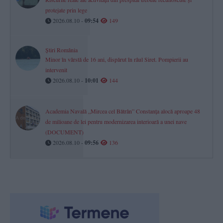
protejate prin lege
2026.08.10 -
09:54
149
Știri România
Minor în vârstă de 16 ani, dispărut în râul Siret. Pompierii au
intervenit
2026.08.10 -
10:01
144
Academia Navală „Mircea cel Bătrân” Constanța alocă aproape 48
de milioane de lei pentru modernizarea interioară a unei nave
(DOCUMENT)
2026.08.10 -
09:56
136