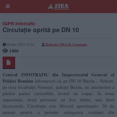
IGPR Infotrafic
Circulație oprită pe DN 10
Redacția ZIUA de Constanța
04 Jan, 2023 12:34
1406
Centrul INFOTRAFIC din Inspectoratul General al
Poliţiei Române
informează că, pe DN 10 Buzău – Nehoiu,
pe raza localității Vernești, județul Buzău, un autoturism a
părăsit partea carosabilă, lovind un copac. În urma
impactului, două persoane au fost rănite, una fiind
încarcerată. Circulația este blocată aproximativ 30 de
minute pentru a permite extragerea victimei din