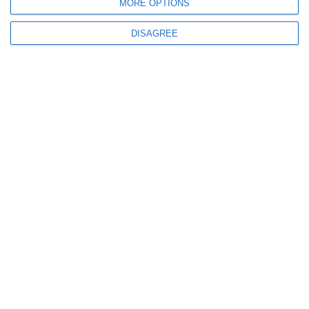
MORE OPTIONS
Aproximativ 20 de kilograme de substanțe interzise au fost descoperite de
DISAGREE
polițiști și procurori
1395
03 Jul, 2026 16:39
Politia de Frontiera
Rezultate înregistrate la frontieră în ultimele 24 de ore