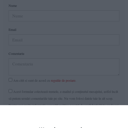
Nume
Email
Comentariu
Am citit si sunt de acord cu
regulile de postare
.
Acest formular colectează numele, e-mailul şi conținutul mesajului, astfel încât
să putem urmări comentariile tale pe site. Nu vom folosi datele tale în alt scop.
Pentru mai multe informaţii, consultă politica noastră de confidenţialitate, unde vei
primi mai multe privind informaţii despre cum și de ce stocăm datele tale.
Posteaza comentariul