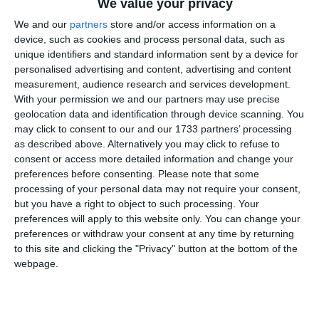
We value your privacy
We and our
partners
store and/or access information on a
device, such as cookies and process personal data, such as
unique identifiers and standard information sent by a device for
personalised advertising and content, advertising and content
ARTICOLE ASEMANATOARE
measurement, audience research and services development.
With your permission we and our partners may use precise
geolocation data and identification through device scanning. You
may click to consent to our and our 1733 partners’ processing
as described above. Alternatively you may click to refuse to
consent or access more detailed information and change your
preferences before consenting.
Please note that some
processing of your personal data may not require your consent,
but you have a right to object to such processing. Your
969
25 Jun, 2024 15:41
preferences will apply to this website only. You can change your
preferences or withdraw your consent at any time by returning
IGPR Infotrafic
to this site and clicking the "Privacy" button at the bottom of the
Circulație oprită pe DN 10
webpage.