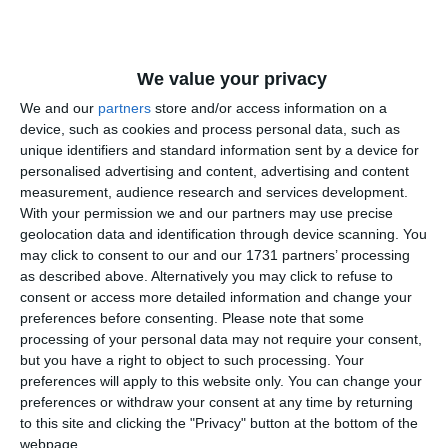
Comentariu
We value your privacy
We and our
partners
store and/or access information on a
Am citit si sunt de acord cu
regulile de postare
.
device, such as cookies and process personal data, such as
unique identifiers and standard information sent by a device for
Acest formular colectează numele, e-mailul şi conținutul mesajului, astfel încât
personalised advertising and content, advertising and content
să putem urmări comentariile tale pe site. Nu vom folosi datele tale în alt scop.
measurement, audience research and services development.
Pentru mai multe informaţii, consultă politica noastră de confidenţialitate, unde vei
With your permission we and our partners may use precise
primi mai multe privind informaţii despre cum și de ce stocăm datele tale.
geolocation data and identification through device scanning. You
may click to consent to our and our 1731 partners’ processing
as described above. Alternatively you may click to refuse to
Posteaza comentariul
consent or access more detailed information and change your
preferences before consenting.
Please note that some
processing of your personal data may not require your consent,
but you have a right to object to such processing. Your
preferences will apply to this website only. You can change your
ARTICOLE ASEMANATOARE
preferences or withdraw your consent at any time by returning
to this site and clicking the "Privacy" button at the bottom of the
webpage.