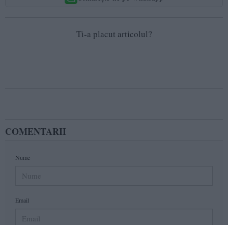
Ti-a placut articolul?
COMENTARII
Nume
Email