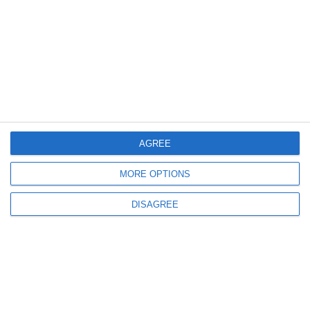
MAE
Din Agenda de lucru a MAE de joi , 13 iunie 2024, vă semnalăm
AGREE
846
06 Jun, 2024 09:23
MORE OPTIONS
MAE
Din Agenda de lucru a MAE de JOI , 6 iunie 2024, vă semnalăm
DISAGREE