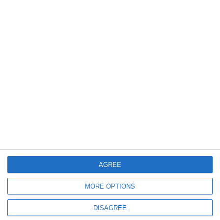
376
07 Aug, 2026 20:41
Controale la un centru pentru persoane vulnerabile din Neamț. Beneficiarii,
relocați după depistarea mai multor nereguli
1551
07 Aug, 2026 19:34
AGREE
FOTO+VIDEO
UPDATE. Asfalt surpat în stațiunea Mamaia după o avarie RAJA
MORE OPTIONS
Constanța. Pompierii intervin
DISAGREE