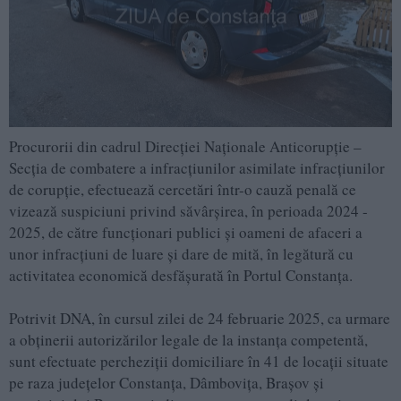
Procurorii din cadrul Direcției Naționale Anticorupție –
Secția de combatere a infracțiunilor asimilate infracțiunilor
de corupție, efectuează cercetări într-o cauză penală ce
vizează suspiciuni privind săvârșirea, în perioada 2024 -
2025, de către funcționari publici și oameni de afaceri a
unor infracțiuni de luare și dare de mită, în legătură cu
activitatea economică desfășurată în Portul Constanța.
Potrivit DNA, în cursul zilei de 24 februarie 2025, ca urmare
a obținerii autorizărilor legale de la instanța competentă,
sunt efectuate percheziții domiciliare în 41 de locații situate
pe raza județelor Constanța, Dâmbovița, Brașov și