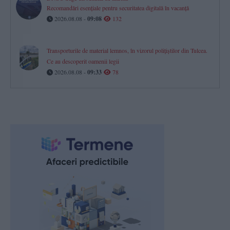
Recomandări esențiale pentru securitatea digitală în vacanță
2026.08.08 -
09:08
132
Transporturile de material lemnos, în vizorul polițiștilor din Tulcea.
Ce au descoperit oamenii legii
2026.08.08 -
09:33
78