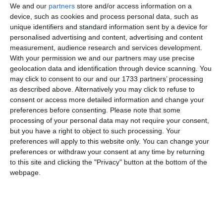
Urmărește-ne pe Whatsapp
We and our
partners
store and/or access information on a
device, such as cookies and process personal data, such as
unique identifiers and standard information sent by a device for
Ti-a placut articolul?
personalised advertising and content, advertising and content
measurement, audience research and services development.
With your permission we and our partners may use precise
geolocation data and identification through device scanning. You
may click to consent to our and our 1733 partners’ processing
as described above. Alternatively you may click to refuse to
consent or access more detailed information and change your
preferences before consenting.
Please note that some
processing of your personal data may not require your consent,
COMENTARII
but you have a right to object to such processing. Your
preferences will apply to this website only. You can change your
preferences or withdraw your consent at any time by returning
Nume
to this site and clicking the "Privacy" button at the bottom of the
webpage.
Email