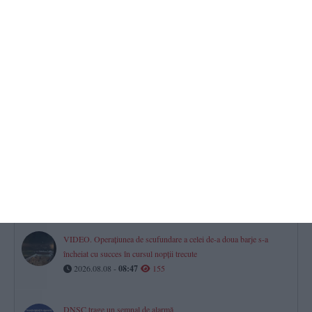
România își păstrează ratingul „recomandat investițiilor”. Mesajul
lui Nicușor Dan
2026.08.08 -
08:22
184
Firma în care este asociată fosta soție a procurorului Gigi Valentin
Ștefan, vizată într-un dosar privind deșeurile. Instanța a dispus o
măsură preventivă
2026.08.08 -
09:22
181
Minora din comuna Parava, căutată de autorități, a fost găsită în
siguranță. „Împreună am reușit!”
2026.08.08 -
08:17
176
VIDEO. Operațiunea de scufundare a celei de-a doua barje s-a
încheiat cu succes în cursul nopții trecute
2026.08.08 -
08:47
155
DNSC trage un semnal de alarmă