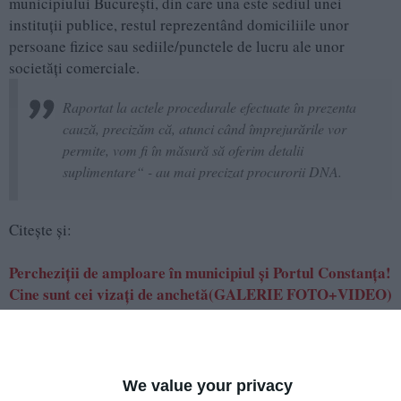
municipiului București, din care una este sediul unei
instituții publice, restul reprezentând domiciliile unor
persoane fizice sau sediile/punctele de lucru ale unor
societăți comerciale.
Raportat la actele procedurale efectuate în prezenta
cauză, precizăm că, atunci când împrejurările vor
permite, vom fi în măsură să oferim detalii
suplimentare“ - au mai precizat procurorii DNA.
Citește și:
Percheziții de amploare în municipiul și Portul Constanța!
Cine sunt cei vizați de anchetă(GALERIE FOTO+VIDEO)
Adaugă-ne ca sursă în Google
Urmărește-ne pe Google News
We value your privacy