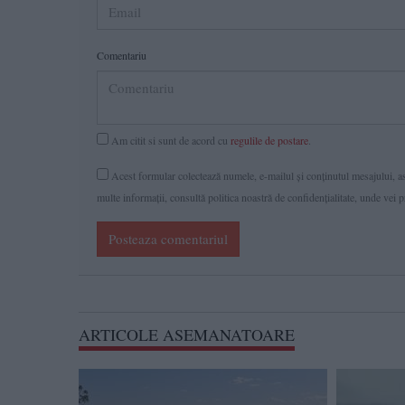
Comentariu
Am citit si sunt de acord cu
regulile de postare
.
Acest formular colectează numele, e-mailul şi conținutul mesajului, ast
multe informaţii, consultă politica noastră de confidenţialitate, unde vei 
Posteaza comentariul
ARTICOLE ASEMANATOARE