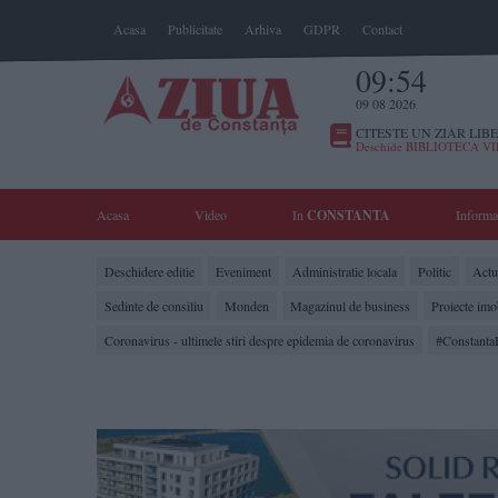
Acasa
Publicitate
Arhiva
GDPR
Contact
09:54
09 08 2026
CITESTE UN ZIAR LIBE
Deschide BIBLIOTECA V
Acasa
Video
In
CONSTANTA
Informa
Deschidere editie
Eveniment
Administratie locala
Politic
Actua
Sedinte de consiliu
Monden
Magazinul de business
Proiecte imo
Coronavirus - ultimele stiri despre epidemia de coronavirus
#Constanta