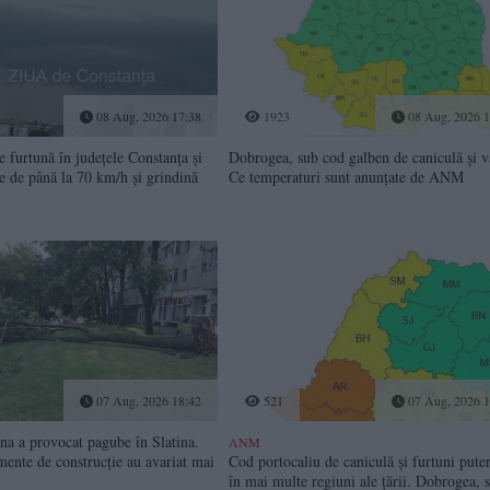
08 Aug, 2026 17:38
1923
08 Aug, 2026 1
 furtună în județele Constanța și
Dobrogea, sub cod galben de caniculă și v
e de până la 70 km/h și grindină
Ce temperaturi sunt anunțate de ANM
07 Aug, 2026 18:42
521
07 Aug, 2026 1
a a provocat pagube în Slatina.
ANM
mente de construcție au avariat mai
Cod portocaliu de caniculă și furtuni pute
în mai multe regiuni ale țării. Dobrogea, 