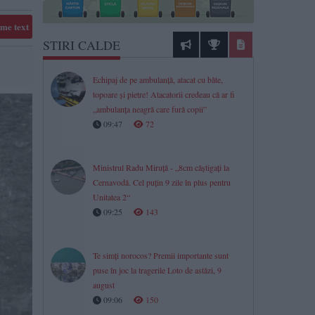
me text
STIRI CALDE
Echipaj de pe ambulanță, atacat cu bâte,
topoare şi pietre! Atacatorii credeau că ar fi
„ambulanţa neagră care fură copii”
09:47
72
Ministrul Radu Miruță - „8cm câștigați la
Cernavodă. Cel puțin 9 zile în plus pentru
Unitatea 2“
09:25
143
Te simți norocos? Premii importante sunt
puse în joc la tragerile Loto de astăzi, 9
august
09:06
150