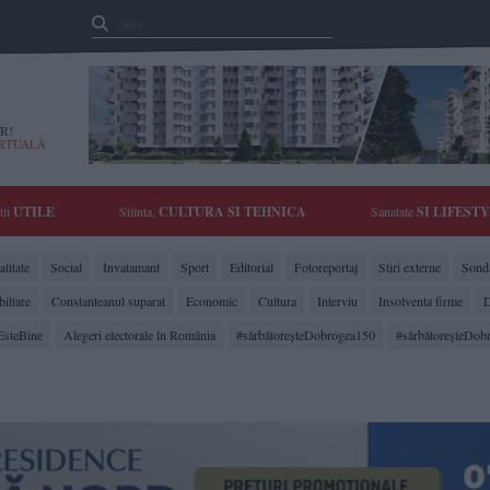
R!
IRTUALĂ
tii
UTILE
Stiinta,
CULTURA SI TEHNICA
Sanatate
SI LIFEST
litate
Social
Invatamant
Sport
Editorial
Fotoreportaj
Stiri externe
Sonda
biliare
Constanteanul suparat
Economic
Cultura
Interviu
Insolventa firme
D
EsteBine
Alegeri electorale în România
#sărbătoreşteDobrogea150
#sărbătoreşteDob