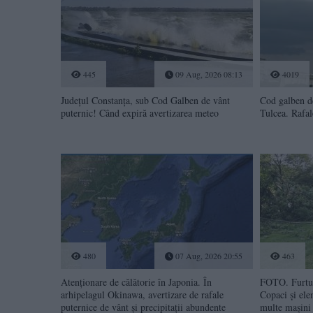
445
09 Aug, 2026 08:13
4019
Județul Constanța, sub Cod Galben de vânt
Cod galben de
puternic! Când expiră avertizarea meteo
Tulcea. Rafal
480
07 Aug, 2026 20:55
463
Atenționare de călătorie în Japonia. În
FOTO. Furtun
arhipelagul Okinawa, avertizare de rafale
Copaci și ele
puternice de vânt și precipitații abundente
multe mașini