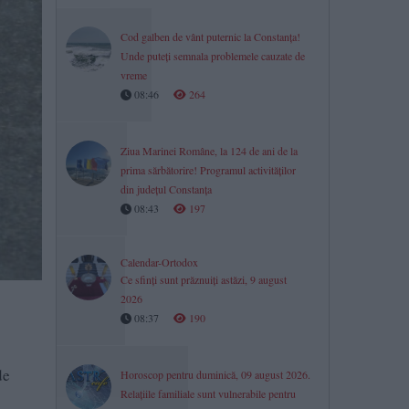
Cod galben de vânt puternic la Constanța!
Unde puteți semnala problemele cauzate de
vreme
08:46
264
Ziua Marinei Române, la 124 de ani de la
prima sărbătorire! Programul activităților
din județul Constanța
08:43
197
Calendar-Ortodox
Ce sfinți sunt prăznuiți astăzi, 9 august
2026
08:37
190
de
Horoscop pentru duminică, 09 august 2026.
Relațiile familiale sunt vulnerabile pentru