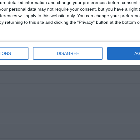
ore detailed information and change your preferences before consenti
our personal data may not require your consent, but you have a right t
e pe Google News
Urmărește-ne pe Whatsapp
ferences will apply to this website only. You can change your preferen
y returning to this site and clicking the "Privacy" button at the bottom
i-a placut articolul?
IONS
DISAGREE
A