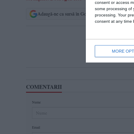
consent or access m
some processing of y
Adaugă-ne ca sursă în Google
Urmărește-n
processing. Your pre
consent at any time b
T
MORE OPT
COMENTARII
Nume
Email