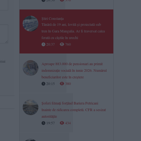
Știri Constanța
Tânără de 19 ani, lovită și proiectată sub
tren în Gara Mangalia. Ar fi traversat calea
ferată cu căștile în urechi
20:37
760
 mai
Aproape 883.000 de pensionari au primit
indemnizație socială în iunie 2026. Numărul
beneficiarilor este în creștere
20:15
380
Șoferi filmați forțând Bariera Petricani
înainte de ridicarea completă. CFR a sesizat
autoritățile
19:57
434