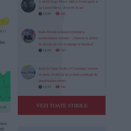
A murit Jorge Messi, tatăl și fostul agent al
lui Lionel Messi. Avea 68 de ani
19:29
402
0:11
Radu Miruță reclamă rezistență la
modernizarea Armatei - „Oameni cu putere
ânt.
de decizie nu vor să renunțe la beneficii”
18:58
387
Razii în Vama Veche și Constanța! Amenzi
de peste 19.000 de lei și două certificate de
înmatriculare retrase
18:35
380
VEZI TOATE STIRILE
0:38
rnice
sub