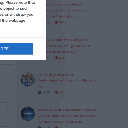
ng.
Please note that
Ucrainei după prăbușirea dronei în
o object to such
apropierea graniței cu România și a
ces or withdraw your
gazoductului Trans-Balcanic
 of the webpage.
21:53
397
Fetele de la Farul, învinse categoric de
Austria Viena în turneul preliminar din
GREE
Women's Champions League
21:27
424
Festival de goluri pe litoral
Farul a câștigat cu 3-2 meciul cu Miercurea
Ciuc
21:20
417
Atacuri cu cuțitul la Rotterdam! Un tânăr de
26 de ani, suspectat că a înjunghiat aleatoriu
mai multe persoane, a fost arestat
20:56
370