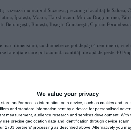
00 și vizează municipiul Suceava, precum și localitățile Salcea, 
 Slatina, Ipotești, Moara, Horodniceni, Mitocu Dragomirnei, Pătră
ști, Berchișești, Bunești, Ilișești, Comănești, Ciprian Porumbescu
e mari dimensiuni, cu diametre ce pot depăși 4 centimetri, vijeli
se torențiale care pot acumula cantități de apă de peste 40 l/mp
e în intervalul avertizat, să se adăpostească în locuri sigure și
r obiecte ce pot fi doborâte de vântul puternic.
We value your privacy
store and/or access information on a device, such as cookies and pro
ifiers and standard information sent by a device for personalised adver
tent measurement, audience research and services development.
With 
 use precise geolocation data and identification through device scanni
 atenționări cod galben și una cod portocaliu de averse
ur 1733 partners’ processing as described above. Alternatively you may 