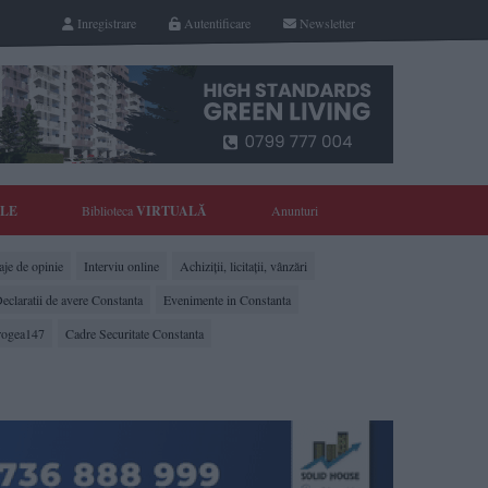
Inregistrare
Autentificare
Newsletter
YLE
Biblioteca
VIRTUALĂ
Anunturi
je de opinie
Interviu online
Achiziții, licitații, vânzări
eclaratii de avere Constanta
Evenimente in Constanta
rogea147
Cadre Securitate Constanta