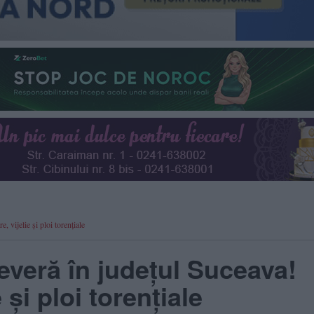
 vijelie și ploi torențiale
veră în județul Suceava!
 și ploi torențiale