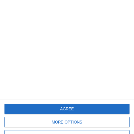
537
11 Mar, 2026 11:26
Crește riscul apariției fenomenului El Niño! Experții prevăd efecte globale
asupra climei
778
06 Feb, 2025 11:47
Ianuarie 2025, cea mai caldă lună ianuarie măsurată vreodată în lume
AGREE
MORE OPTIONS