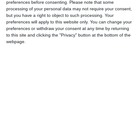
actualizările sale privind El Niño/La Niña reprezintă
preferences before consenting.
Please note that some
cea mai autorizată sursă de informare la nivel mondial
processing of your personal data may not require your consent,
pentru guverne, agenții umanitare și sectoare
but you have a right to object to such processing. Your
preferences will apply to this website only. You can change your
vulnerabile în fața climei, precum agricultura,
preferences or withdraw your consent at any time by returning
sănătatea, energia și gestionarea apei;
to this site and clicking the "Privacy" button at the bottom of the
previziunile se bazează pe consensul modelelor
webpage.
elaborate de Centrele Globale ale Organizației
Meteorologice Mondiale (OMM/WMO), pe analizele
experților Serviciilor Naționale de Meteorologie și
Hidrologie și a centrelor de predicție climatică din
întreaga lume;
predicțiile sunt realizate printr-un efort comun al
Organizației Meteorologice Mondiale și al Institutului
Internațional pentru Cercetare Climatică și Societate.
”Știința este clară: El Niño va bate la ușa noastră în lunile
următoare, cu o probabilitate de 90%.
Lumea trebuie să trateze acest fenomen exact așa cum este:
ca pe un avertisment climatic urgent. Condițiile El Niño vor