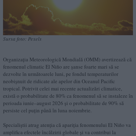
Sursa foto: Pexels
Organizația Meteorologică Mondială (OMM) avertizează că
fenomenul climatic El Niño are șanse foarte mari să se
dezvolte în următoarele luni, pe fondul temperaturilor
neobișnuit de ridicate ale apelor din Oceanul Pacific
tropical. Potrivit celei mai recente actualizări climatice,
există o probabilitate de 80% ca fenomenul să se instaleze în
perioada iunie–august 2026 și o probabilitate de 90% să
persiste cel puțin până în luna noiembrie.
Specialiștii atrag atenția că apariția fenomenului El Niño va
amplifica efectele încălzirii globale și va contribui la