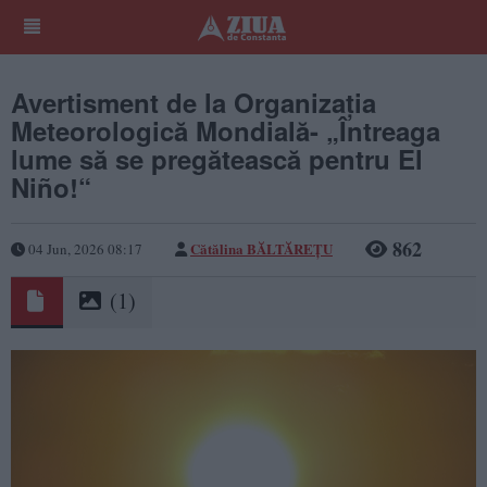
Avertisment de la Organizația
Meteorologică Mondială- „Întreaga
lume să se pregătească pentru El
Niño!“
862
Cătălina BĂLTĂREȚU
04 Jun, 2026 08:17
(1)