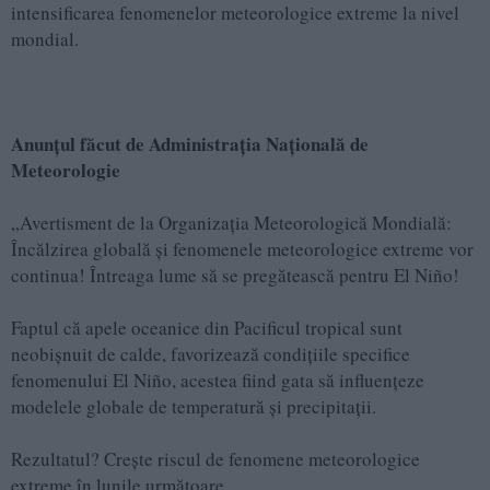
intensificarea fenomenelor meteorologice extreme la nivel
mondial.
Anunțul făcut de Administrația Națională de
Meteorologie
„Avertisment de la Organizația Meteorologică Mondială:
Încălzirea globală și fenomenele meteorologice extreme vor
continua! Întreaga lume să se pregătească pentru El Niño!
Faptul că apele oceanice din Pacificul tropical sunt
neobișnuit de calde, favorizează condițiile specifice
fenomenului El Niño, acestea fiind gata să influențeze
modelele globale de temperatură și precipitații.
Rezultatul? Crește riscul de fenomene meteorologice
extreme în lunile următoare.