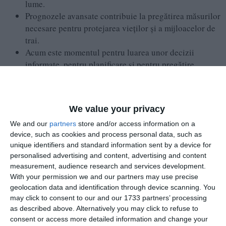
lume.
Prognozele avansate contribuie la pregătirea măsurilor
necesare pentru protejarea vieților și a mijloacelor de
trai.
Acum este momentul pentru luarea unor decizii
informate, pentru planificare și pentru pregătire.
Acestă noua actualizare privind fenomenul El Niño/La Niña
publicată de Organizația Meteorologică Mondială, indică o
probabilitate de 80% ca un episod El Niño să se producă
We value your privacy
foarte curând, în perioada iunie–august 2026 și sunt șanse
We and our
partners
store and/or access information on a
de 90% să se mențină cel puțin până în noiembrie.
device, such as cookies and process personal data, such as
unique identifiers and standard information sent by a device for
Deși există încă unele incertitudini privind intensitatea
personalised advertising and content, advertising and content
maximă și momentul atingerii vârfului fenomenului El Niño,
measurement, audience research and services development.
With your permission we and our partners may use precise
majoritatea modelelor de prognoză sugerează că acesta va fi
geolocation data and identification through device scanning. You
cel puțin de intensitate moderată și posibil chiar puternic.
may click to consent to our and our 1733 partners’ processing
as described above. Alternatively you may click to refuse to
OMM reamintește că:
consent or access more detailed information and change your