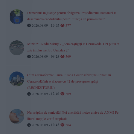
Demersuri în justiție pentru obligarea Președintelui României la
desemnarea candidatului pentru funcția de prim-ministru
2026.08.09 -
13:33
377
Ministrul Radu Miruță - „8cm câștigați la Cernavodă. Cel puțin 9
zile în plus pentru Unitatea 2“
2026.08.09 -
09:25
369
Cum a transformat Laura Iuliana Cocor achizițiile Spitalului
Cernavodă într-o afacere cu 42 de presupuse șpăgi
(RECHIZITORIU)
2026.08.09 -
12:40
369
Nu scăpăm de caniculă! Noi avertizări meteo emise de ANM! Pe
litoral nopțile vor fi tropicale
2026.08.09 -
10:42
364