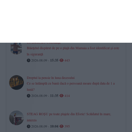
UPDATE VIDEO+FOTO
Elicopter aterizat în curtea clubului ecvestru Black Sea Horses din
Culmea pentru a lua o tânără. Ar fi vorba de fiica afaceristului Jean
Paul Tucan
2026.08.09 -
15:59
466
UPDATE.IPJ Constanța
Băiețelul dispărut de pe o plajă din Mamaia a fost identificat și este
în siguranță
2026.08.09 -
15:35
443
Dreptul la pensie în luna decesului
Ce se întâmplă cu banii dacă o persoană moare după data de 1 a
lunii?
2026.08.09 -
11:35
414
STEAG ROȘU pe toate plajele din Eforie! Scăldatul în mare,
interzis
2026.08.09 -
10:04
395