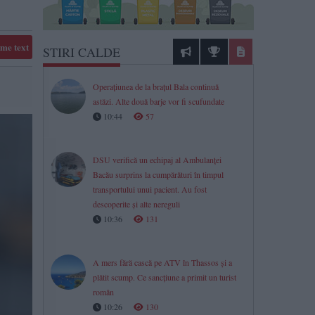
me text
STIRI CALDE
Operațiunea de la brațul Bala continuă
astăzi. Alte două barje vor fi scufundate
10:44
57
DSU verifică un echipaj al Ambulanței
Bacău surprins la cumpărături în timpul
transportului unui pacient. Au fost
descoperite și alte nereguli
10:36
131
A mers fără cască pe ATV în Thassos și a
plătit scump. Ce sancțiune a primit un turist
român
10:26
130