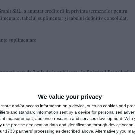
anit SRL, a anunțat creditorii în privința termenelor pentru
limentare, tabelul suplimentar și tabelul definitiv consolidat.
anțe suplimentare
estații este de 7 zile de la publicarea în Buletinul Procedurilor
tă ședinței din 2 iunie 2026:
We value your privacy
6.2026 În temeiul art. 143 alin. 1 rap. art. 145 alin. 1 lit. A pc
store and/or access information on a device, such as cookies and pro
rii falimentului debitoarei TERRA GRANIT SRL. În temeiul art
ifiers and standard information sent by a device for personalised adver
 lichidator judiciar provizoriu AMG CONSULT SRL
tent measurement, audience research and services development.
With 
6.2026”
 use precise geolocation data and identification through device scanni
ur 1733 partners’ processing as described above. Alternatively you may 