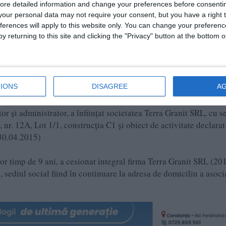
ore detailed information and change your preferences before consenti
our personal data may not require your consent, but you have a right t
ferences will apply to this website only. You can change your preferen
 15203/09.06.2026, după ce a intrat în insolvență, Terra Granit
y returning to this site and clicking the "Privacy" button at the bottom
tre celelelalte subiecte îndreptăţite nu a propus un plan de
n Legea 85/2014, astfel administratorul judiciar a menţionat în r
rării debitoarei în faliment.
IONS
DISAGREE
A
or și administrator, a înființat societatea Terra Granit SRL, cu s
, nr. 12A, Lot 1/1, construcția C1 și obiect de activitate declarat
/30.04.2015)
or timp de 9 ani, a cesionat integral firma Terra Granit SRL (20
, sediul social fiind în continuare la adresa de domiciliu a asoci