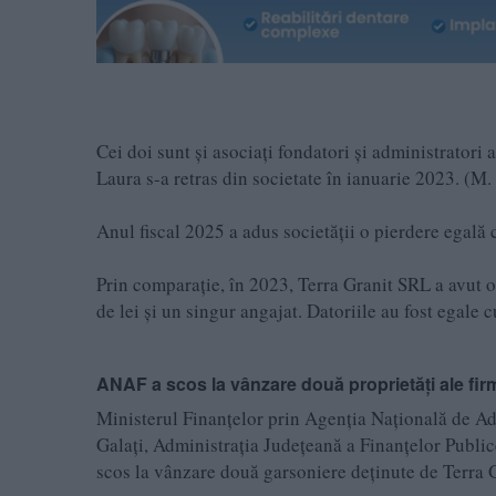
Cei doi sunt și asociați fondatori și administrator
Laura s-a retras din societate în ianuarie 2023. (M
Anul fiscal 2025 a adus societății o pierdere egală c
Prin comparație, în 2023, Terra Granit SRL a avut o 
de lei și un singur angajat. Datoriile au fost egale 
ANAF a scos la vânzare două proprietăți ale fir
Ministerul Finanțelor prin Agenția Națională de Ad
Galați, Administrația Județeană a Finanțelor Publice
scos la vânzare două garsoniere deținute de Terra 