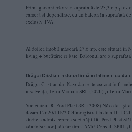
Prima garsonieră are o suprafață de 23,3 mp și este 
cameră și dependințe, cu un balcon în suprafață de 
exclusiv TVA.
Al doilea imobil măsoară 27,6 mp, este situată în N
living + bucătărie și baie. Balconul are o suprafaț
Drăgoi Cristian, a doua firmă în faliment cu dator
Drăgoi Cristian din Năvodari este asociat în firme
insolvența, Terra Mamaia SRL (2020) și Terra Mar
Societatea DC Prod Plast SRL(2008) Năvodari și-a c
dosarul 7620/118/2024 înregistrat la data 10.10.20
sindic a admis cererea societății DC Prod Plast SR
administrator judiciar firma AMG Consult SPRL și 