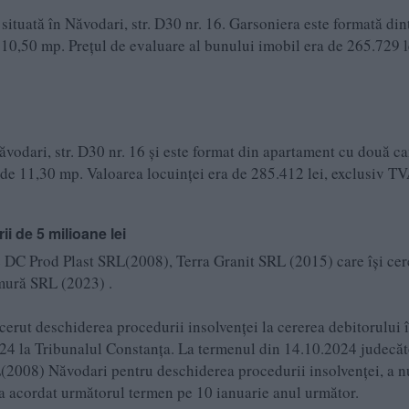
situată în Năvodari, str. D30 nr. 16. Garsoniera este formată din
10,50 mp. Prețul de evaluare al bunului imobil era de 265.729 l
ăvodari, str. D30 nr. 16 și este format din apartament cu două c
ă de 11,30 mp. Valoarea locuinței era de 285.412 lei, exclusiv T
ii de 5 milioane lei
le DC Prod Plast SRL(2008), Terra Granit SRL (2015) care își cer
mură SRL (2023) .
erut deschiderea procedurii insolvenței la cererea debitorului 
24 la Tribunalul Constanța. La termenul din 14.10.2024 judecăt
L(2008) Năvodari pentru deschiderea procedurii insolvenței, a 
a acordat următorul termen pe 10 ianuarie anul următor.