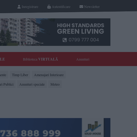
Inregistrare
Autentificare
Newsletter
YLE
Biblioteca
VIRTUALĂ
Anunturi
ente
Timp Liber
Amenajari Interioare
ri Publici
Anunturi speciale
Meteo