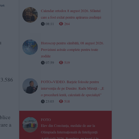
Calendar ortodox 8 august 2026. Sfântul
care a fost exilat pentru apărarea credinței
08:11
264
u
Horoscop pentru sâmbătă, 08 august 2026.
Previziuni astrale complete pentru toate
zodiile
07:59
519
973.586
FOTO+VIDEO. Barjele folosite pentru
intervenția de pe Dunăre. Radu Miruță - „E
o procedură lentă, calculată de specialiști”
23:03
518
blice
FOTO
care a
Elev din Constanța, medalie de aur la
Olimpiada Internațională de Inteligență
Artificială 2026. România, pe locul 4 în