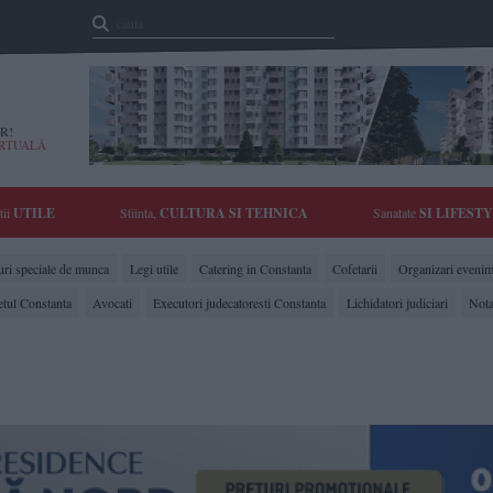
R!
IRTUALĂ
tii
UTILE
Stiinta,
CULTURA SI TEHNICA
Sanatate
SI LIFEST
ri speciale de munca
Legi utile
Catering in Constanta
Cofetarii
Organizari evenim
etul Constanta
Avocati
Executori judecatoresti Constanta
Lichidatori judiciari
Nota