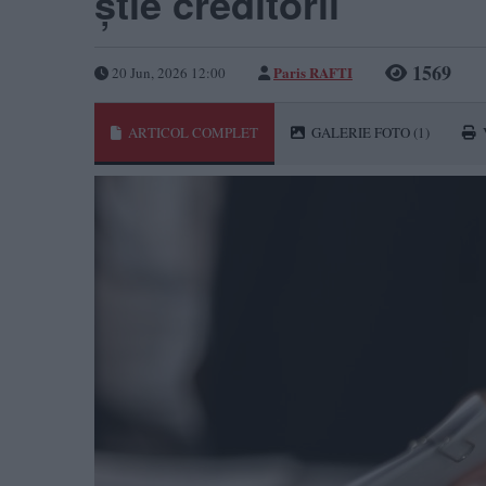
știe creditorii
1569
Paris RAFTI
20 Jun, 2026 12:00
ARTICOL COMPLET
GALERIE FOTO
(1)