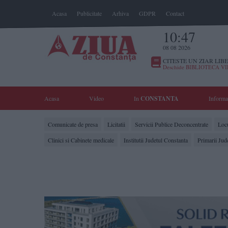
Acasa
Publicitate
Arhiva
GDPR
Contact
10:47
08 08 2026
CITESTE UN ZIAR LIBE
Deschide BIBLIOTECA V
Acasa
Video
In
CONSTANTA
Informa
Comunicate de presa
Licitatii
Servicii Publice Deconcentrate
Locu
Clinici si Cabinete medicale
Institutii Judetul Constanta
Primarii Jud