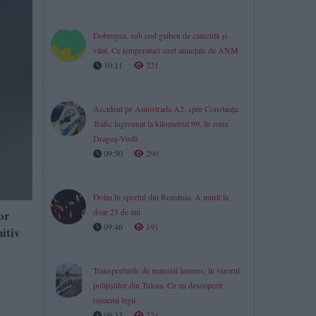
Dobrogea, sub cod galben de caniculă și
vânt. Ce temperaturi sunt anunțate de ANM
10:11
221
Accident pe Autostrada A2, spre Constanța.
Trafic îngreunat la kilometrul 99, în zona
Dragoș-Vodă
09:50
290
Doliu în sportul din România. A murit la
doar 25 de ani
or
09:46
191
itiv
Transporturile de material lemnos, în vizorul
polițiștilor din Tulcea. Ce au descoperit
oamenii legii
09:33
224