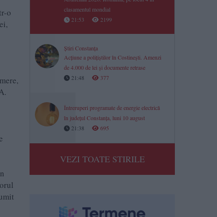
clasamentul mondial
tr-o
21:53
2199
ei,
Știri Constanța
Acțiune a polițiștilor în Costinești. Amenzi
de 4.000 de lei și documente retrase
21:48
377
amere,
VA.
Întreruperi programate de energie electrică
în județul Constanța, luni 10 august
21:38
695
e
VEZI TOATE STIRILE
în
orul
numit