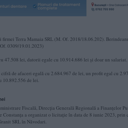
i ai firmei Terra Mamaia SRL (M. Of. 2018/18.06.202). Berindean
. Of. 0309/19.01.2023)
u 47.508 lei, datorii egale cu 10.914.686 lei și doar un salariat.
cifră de afaceri egală cu 2.684.967 de lei, un profit egal cu 2.
cu 10.892.556 de lei.
mei
ministrare Fiscală, Direcția Generală Regională a Finanțelor Pu
 Constanța a organizat o licitație în data de 8 iunie 2023, prin 
Granit SRL în Năvodari.