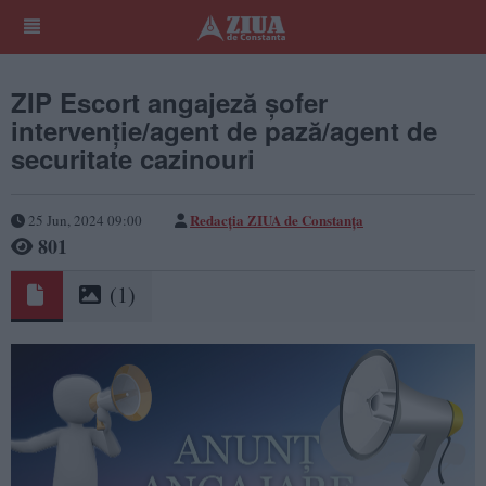
ZIP Escort angajeză șofer
intervenție/agent de pază/agent de
securitate cazinouri
Redacția ZIUA de Constanța
25 Jun, 2024 09:00
801
(1)