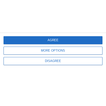
cazinouri
AGREE
873
26 Jun, 2024 09:00
MORE OPTIONS
ZIP Escort angajeză șofer intervenție/agent de pază/agent de securitate
cazinouri
DISAGREE
ULTIMELE ARTICOLE DIN ACEEASI CATEGORIE