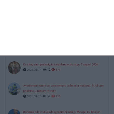
Horoscop pentru vineri, 07 august 2026. O zi a prudenței,
deciziilor financiare și dialogului în relații
2026.08.07 -
08:07
228
MAE, primele precizări după arestarea unui român în Germania,
acuzat de spionaj
2026.08.07 -
08:00
192
Ce sfinți sunt pomeniți în calendarul ortodox pe 7 august 2026
2026.08.07 -
08:12
174
Avertisment pentru cei care pornesc la drum în weekend. MAI cere
prudență și răbdare în trafic
2026.08.07 -
07:52
173
România este evaluată de agențiile de rating. Mesajul lui Bolojan