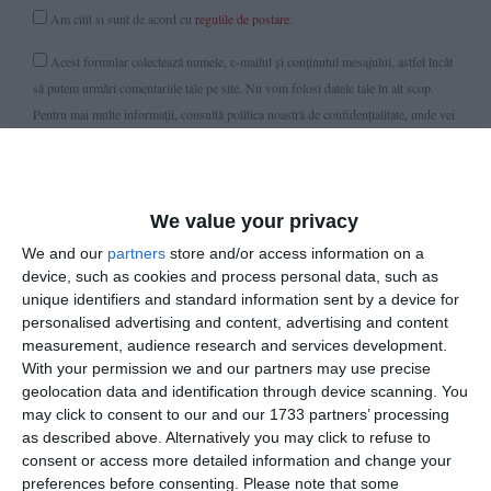
Am citit si sunt de acord cu
regulile de postare
.
Acest formular colectează numele, e-mailul şi conținutul mesajului, astfel încât
să putem urmări comentariile tale pe site. Nu vom folosi datele tale în alt scop.
Pentru mai multe informaţii, consultă politica noastră de confidenţialitate, unde vei
primi mai multe privind informaţii despre cum și de ce stocăm datele tale.
Posteaza comentariul
We value your privacy
We and our
partners
store and/or access information on a
device, such as cookies and process personal data, such as
unique identifiers and standard information sent by a device for
personalised advertising and content, advertising and content
ARTICOLE ASEMANATOARE
measurement, audience research and services development.
With your permission we and our partners may use precise
geolocation data and identification through device scanning. You
may click to consent to our and our 1733 partners’ processing
as described above. Alternatively you may click to refuse to
consent or access more detailed information and change your
preferences before consenting.
Please note that some