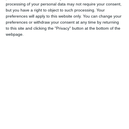
processing of your personal data may not require your consent,
but you have a right to object to such processing. Your
738
19 Mar, 2026 10:20
preferences will apply to this website only. You can change your
FOTO+VIDEO
preferences or withdraw your consent at any time by returning
„Cupa Presei la Tir”, organizată la Constanța de Ziua Poliției Române
to this site and clicking the "Privacy" button at the bottom of the
webpage.
1249
19 Mar, 2025 13:05
De Ziua Poliției Române!
Cupa Presei la Tir desfășurată la Constanța, în poligonul ZIP Escort
(GALERIE FOTO+VIDEO)