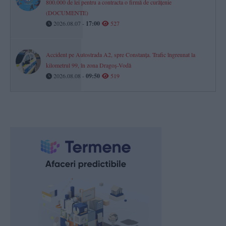
800.000 de lei pentru a contracta o firmă de curățenie
(DOCUMENTE)
2026.08.07 -
17:00
527
Accident pe Autostrada A2, spre Constanța. Trafic îngreunat la
kilometrul 99, în zona Dragoș-Vodă
2026.08.08 -
09:50
519