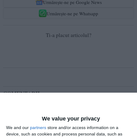
Urmărește-ne pe Google News
Urmărește-ne pe Whatsapp
Ti-a placut articolul?
COMENTARII
Nume
We value your privacy
We and our
partners
store and/or access information on a
device, such as cookies and process personal data, such as
Email