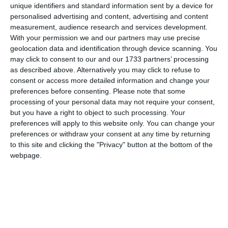
unique identifiers and standard information sent by a device for
personalised advertising and content, advertising and content
measurement, audience research and services development.
With your permission we and our partners may use precise
Comentariu
geolocation data and identification through device scanning. You
may click to consent to our and our 1733 partners’ processing
as described above. Alternatively you may click to refuse to
consent or access more detailed information and change your
Am citit si sunt de acord cu
regulile de postare
.
preferences before consenting.
Please note that some
processing of your personal data may not require your consent,
Acest formular colectează numele, e-mailul şi conținutul mesajului, astfel încât
but you have a right to object to such processing. Your
să putem urmări comentariile tale pe site. Nu vom folosi datele tale în alt scop.
preferences will apply to this website only. You can change your
Pentru mai multe informaţii, consultă politica noastră de confidenţialitate, unde vei
preferences or withdraw your consent at any time by returning
primi mai multe privind informaţii despre cum și de ce stocăm datele tale.
to this site and clicking the "Privacy" button at the bottom of the
webpage.
Posteaza comentariul