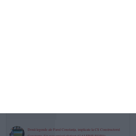
Minifotbal Constanța
ACS Marina LMP și-a întărit lotul cu fundașul Vișan Crețu. „Bun
venit la bord!“ (VIDEO)
2026.08.07 -
17:00
648
CSM Constanța șah
Povestea lui George-Gabriel Grigore, Mare Maestru Internațional.
„Am știut că vei deveni jucător, că te-am văzut plângând la acel
meci“ (P)
2026.08.07 -
17:00
622
Firma în care este asociată fosta soție a procurorului Gigi Valentin
Ștefan din Constanța, vizată într-un dosar privind deșeurile.
Instanța a dispus o măsură preventivă
2026.08.08 -
09:22
611
Două legende ale Farul Constanța, implicate la CS Constructorul
Constanța. Un nou amical câștigat (GALERIE FOTO)