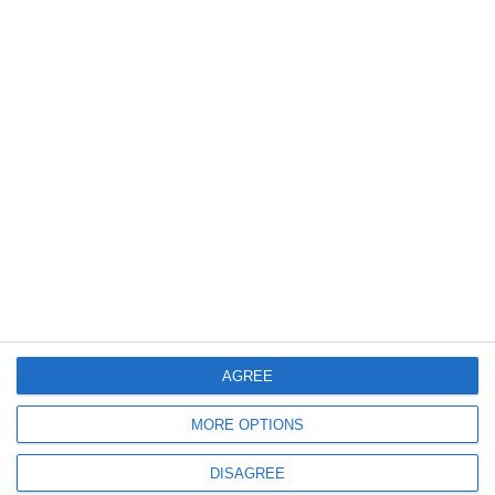
10177
29 Jul, 2026 11:17
O femeie, violată și ucisă pe o stradă din Năvodari! Suspectul, așteaptă
decizia Tribunalului Constanța
542
29 Jul, 2026 10:45
AGREE
Știri Constanța
UPDATE. Arde un apartament din Tabăra Năvodari! Pompierii intervin la
fața locului
MORE OPTIONS
DISAGREE