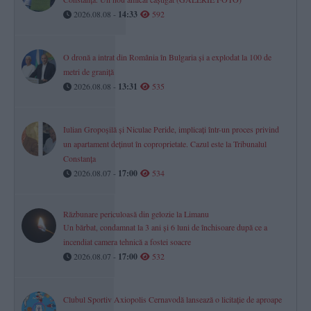
2026.08.08 -
14:33
592
O dronă a intrat din România în Bulgaria și a explodat la 100 de
metri de graniță
2026.08.08 -
13:31
535
Iulian Gropoșilă și Niculae Peride, implicați într-un proces privind
un apartament deținut în coproprietate. Cazul este la Tribunalul
Constanța
2026.08.07 -
17:00
534
Răzbunare periculoasă din gelozie la Limanu
Un bărbat, condamnat la 3 ani și 6 luni de închisoare după ce a
incendiat camera tehnică a fostei soacre
2026.08.07 -
17:00
532
Clubul Sportiv Axiopolis Cernavodă lansează o licitație de aproape