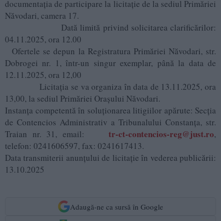
documentaţia de participare la licitaţie de la sediul Primăriei
Năvodari, camera 17.
Dată limită privind solicitarea clarificărilor:
04.11.2025, ora 12.00
Ofertele se depun la Registratura Primăriei Năvodari, str.
Dobrogei nr. 1, într-un singur exemplar, până la data de
12.11.2025, ora 12,00
Licitaţia se va organiza în data de 13.11.2025, ora
13,00, la sediul Primăriei Orașului Năvodari.
Instanța competentă în soluționarea litigiilor apărute: Secția
de Contencios Administrativ a Tribunalului Constanța, str.
tr-ct-contencios-reg@just.ro
Traian nr. 31, email:
,
telefon: 0241606597, fax: 0241617413.
Data transmiterii anunțului de licitație în vederea publicării:
13.10.2025
Adaugă-ne ca sursă în Google