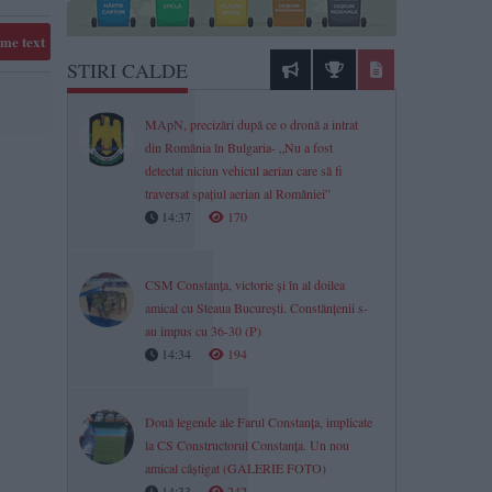
me text
STIRI CALDE
MApN, precizări după ce o dronă a intrat
din România în Bulgaria- „Nu a fost
detectat niciun vehicul aerian care să fi
traversat spațiul aerian al României”
14:37
170
CSM Constanța, victorie și în al doilea
amical cu Steaua București. Constănțenii s-
au impus cu 36-30 (P)
14:34
194
Două legende ale Farul Constanța, implicate
la CS Constructorul Constanța. Un nou
amical câștigat (GALERIE FOTO)
14:33
242