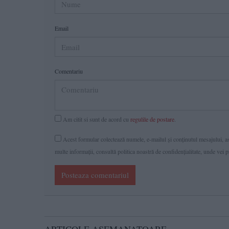
Email
Comentariu
Am citit si sunt de acord cu
regulile de postare
.
Acest formular colectează numele, e-mailul şi conținutul mesajului, ast
multe informaţii, consultă politica noastră de confidenţialitate, unde vei 
Posteaza comentariul