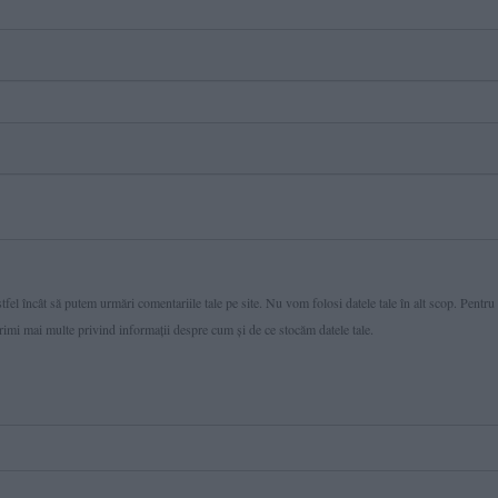
fel încât să putem urmări comentariile tale pe site. Nu vom folosi datele tale în alt scop. Pentru
primi mai multe privind informaţii despre cum și de ce stocăm datele tale.