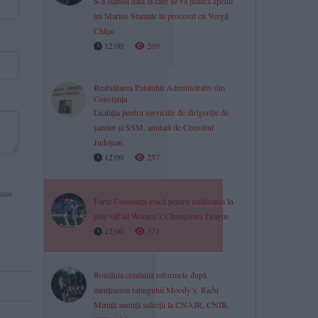
S-a stabilit data la care se va judeca apelul
lui Marius Stamate în procesul cu Vergil
Chițac
12:00
269
Reabilitarea Palatului Administrativ din
Constanța
Licitația pentru serviciile de dirigenție de
șantier și SSM, anulată de Consiliul
Județean
12:00
257
 mai
Farul Constanța joacă pentru calificarea în
play-off-ul Womenʼs Champions League
12:00
371
România continuă reformele după
menținerea ratingului Moody’s. Radu
Miruță anunță selecții la CNAIR, CNIR,