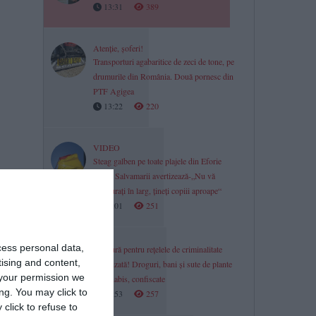
13:31
389
Atenție, șoferi!
Transporturi agabaritice de zeci de tone, pe
drumurile din România. Două pornesc din
PTF Agigea
13:22
220
VIDEO
Steag galben pe toate plajele din Eforie
Nord. Salvamarii avertizează-„Nu vă
aventurați în larg, țineți copiii aproape“
13:01
251
cess personal data,
Lovitură pentru rețelele de criminalitate
tising and content,
organizată! Droguri, bani și sute de plante
your permission we
de canabis, confiscate
ng. You may click to
12:53
257
click to refuse to