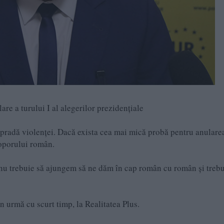
re a turului I al alegerilor prezidențiale
dă pradă violenței. Dacă exista cea mai mică probă pentru anulare
poporului român.
a nu trebuie să ajungem să ne dăm în cap român cu român și trebu
n urmă cu scurt timp, la Realitatea Plus.