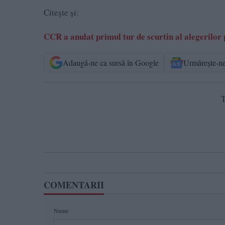
Citește și:
CCR a anulat primul tur de scurtin al alegerilo
Adaugă-ne ca sursă în Google
Urmărește-n
T
COMENTARII
Nume