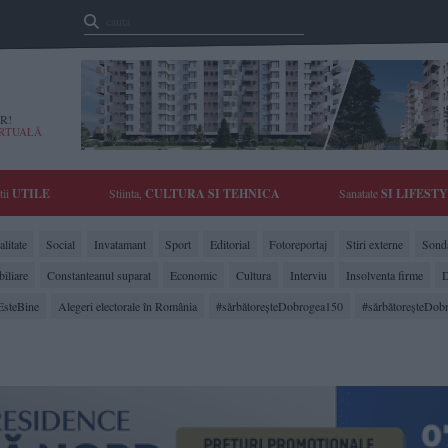
R!
IRTUALĂ
tii
UTILE
Stiinta,
CULTURA SI TEHNICA
Sanatate
SI LIFEST
litate
Social
Invatamant
Sport
Editorial
Fotoreportaj
Stiri externe
Sonda
biliare
Constanteanul suparat
Economic
Cultura
Interviu
Insolventa firme
D
EsteBine
Alegeri electorale în România
#sărbătoreşteDobrogea150
#sărbătoreşteDob