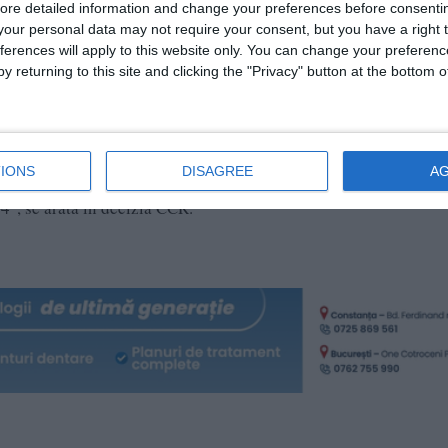
ore detailed information and change your preferences before consenti
our personal data may not require your consent, but you have a right t
ferences will apply to this website only. You can change your preferen
y returning to this site and clicking the "Privacy" button at the bottom
stituţională, în vederea asigurării corectitudinii şi legalităţii
tă de art.146 lit.f) din Constituţie şi, cu unanimitate de voturi, a
Constituţie, anulează întregul proces electoral cu privire la alege
2024 privind stabilirea datei alegerilor pentru preşedintele Ro
IONS
DISAGREE
A
rogramului calendaristic pentru realizarea acţiunilor necesare
4", se arată în decizia CCR.