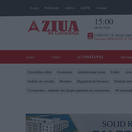
Acasa
Publicitate
Arhiva
GDPR
Contact
15:00
08 08 2026
CITESTE UN ZIAR LIBE
Deschide BIBLIOTECA V
Acasa
Video
In
CONSTANTA
Informa
Deschidere editie
Eveniment
Administratie locala
Politic
Actua
Sedinte de consiliu
Monden
Magazinul de business
Proiecte imo
Coronavirus - ultimele stiri despre epidemia de coronavirus
#Constanta