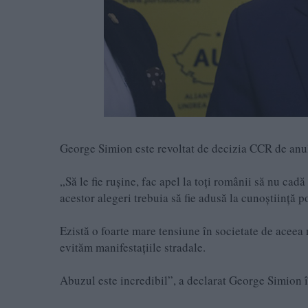
George Simion este revoltat de decizia CCR de anula
„Să le fie rușine, fac apel la toți românii să nu ca
acestor alegeri trebuia să fie adusă la cunoștiință 
Ezistă o foarte mare tensiune în societate de acee
evităm manifestațiile stradale.
Abuzul este incredibil”, a declarat George Simion î