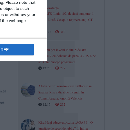
ng.
Please note that
Știri Constanța
o object to such
UPDATE. Linia 102, deviată temporar în
ces or withdraw your
Faleză Nord. Ce spun reprezentanții CT
 of the webpage.
BUS
12:30
312
rea
mâniei
GREE
Românii pot investi în titluri de stat
TEZAUR cu dobânzi de până la 7,15% pe
an. Când începe programul
12:25
287
Alertă pentru românii care călătoresc în
Spania. Risc ridicat de incendii în
Comunitatea autonomă Valencia
12:15
232
Kira Hagi aduce expoziția „AGAPI – O
jumătate de secol de iubire” în inima