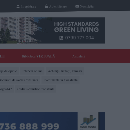
Inregistrare
Autentificare
Newsletter
YLE
Biblioteca
VIRTUALĂ
Anunturi
je de opinie
Interviu online
Achiziții, licitații, vânzări
eclaratii de avere Constanta
Evenimente in Constanta
rogea147
Cadre Securitate Constanta