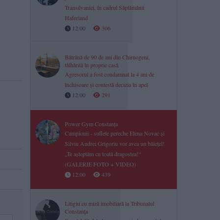
Transilvaniei, în cadrul Săptămânii
Haferland
12:00
306
Bătrână de 90 de ani din Chirnogeni,
tâlhărită în proprie casă
Agresorul a fost condamnat la 4 ani de
închisoare și contestă decizia în apel
12:00
291
Power Gym Constanța
Campionii - suflete pereche Elena Novac și
Silviu Andrei Grigoriu vor avea un băiețel!
„Te așteptăm cu toată dragostea!“
(GALERIE FOTO + VIDEO)
12:00
439
Litigiu cu miză imobiliară la Tribunalul
Constanța