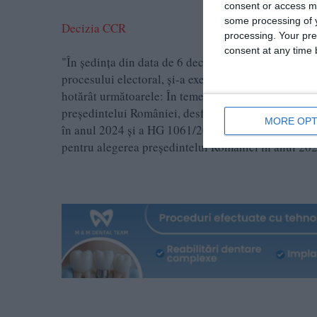
consent or access m
some processing of y
Decizia CCR
processing. Your pre
consent at any time b
"În şedinţa din data de 6 decembrie 2024, Curtea Con
procesului electoral, şi-a exercitat atribuţia prevăzu
hotărât următoarele: În temeiul art. 145 lit. f) din 
preşedintelui României, desfăşurat în baza HG 756/
MORE OPT
în anul 2024 şi a HG 1061/2024 privind aprobarea p
pentru alegerea preşedintelui României în anul 202