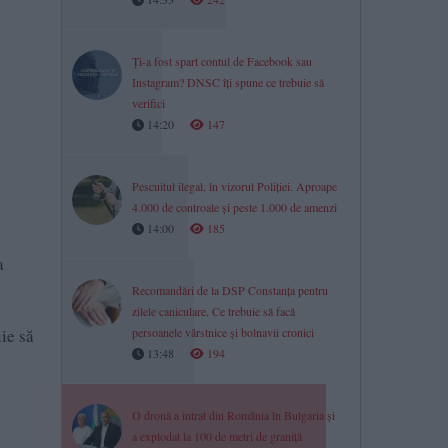
Ți-a fost spart contul de Facebook sau
Instagram? DNSC îți spune ce trebuie să
verifici
14:20
147
Pescuitul ilegal, în vizorul Poliției. Aproape
4.000 de controale și peste 1.000 de amenzi
14:00
185
a
Recomandări de la DSP Constanța pentru
zilele caniculare. Ce trebuie să facă
ie să
persoanele vârstnice și bolnavii cronici
13:48
194
O dronă a intrat din România în Bulgaria și
a explodat la 100 de metri de graniță